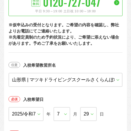
0120-727-047
大型特殊
東海エリア
組合員特典
コープ・生協おすすめの合宿免許パンフレット
教習料金が安い教習所
平日 9:30～19:00 土日祝 10:00～18:00
けん引
関西エリア
お支払い
合宿免許の食事がおいしいと好評な教習所
について
※仮申込みの受付となります。ご希望の内容を確認し、弊社
中型車
中国エリア
よくある質問
温泉プランがある教習所
よりお電話にてご連絡いたします。
※先着定員制のため予約状況により、ご希望に添えない場合
大型二種
四国エリア
入校の流れ/スケジュール
自炊ができる教習所
があります。予めご了承をお願いいたします。
免許の種類
エリア
割引プラン
から探す
から探す
から探す
普通二種
九州エリア
給付金制度について
ホテルプランがある教習所
閉じる
中型二種
沖縄エリア
合宿免許とは
入校希望教習所名
大型車+大型特殊
免許の行政処分と再取得について
大型車+けん引
取り消し処分を受けた方の再取得
入校希望日
大型特殊+けん引
初心運転者の処分と再試験
大型車+大型特殊+けん引
年
月
日
停止処分を受けた方の再取得
全国の運転免許センター・試験場一覧