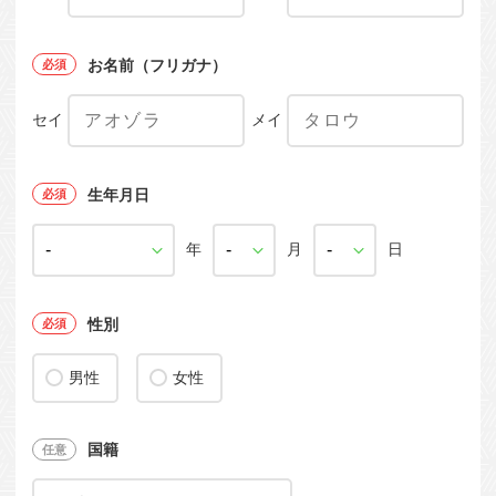
お名前（フリガナ）
セイ
メイ
生年月日
年
月
日
性別
男性
女性
国籍