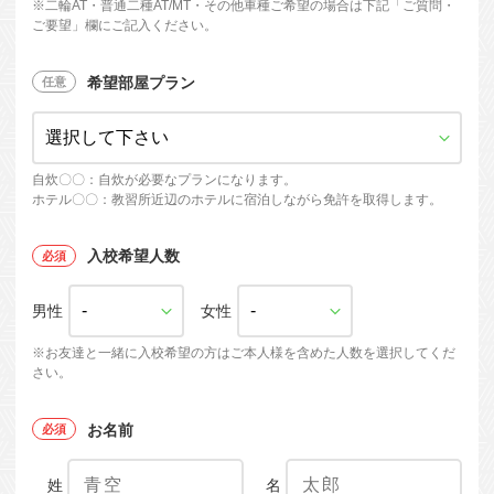
※
二輪AT・普通二種AT/MT・
その他車種ご希望の場合は下記「ご質問・
ご要望」欄にご記入ください。
希望部屋プラン
自炊〇〇：自炊が必要なプランになります。
ホテル〇〇：教習所近辺のホテルに宿泊しながら免許を取得します。
入校希望人数
男性
女性
※お友達と一緒に入校希望の方はご本人様を含めた人数を選択してくだ
さい。
お名前
姓
名