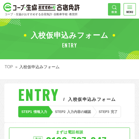
コープ・生協おすすめの合宿免許
検索
コープ・生協がおすすめする合宿免許･自動車学校･教習所
HOME
希望免許
入校仮申込みフォーム
コープ・生協おすすめの合宿免許ランキング
ENTRY
免許の種類で探す
地域
普通車
エリアで探す
TOP
入校仮申込みフォーム
普通二輪
北海道エリア
割引プランで探す
希望入校日
ENTRY
大型二輪
東北エリア
早割
キャンペーンで探す
入校仮申込みフォーム
同時教習
関東エリア
ぐる割
こだわり条件で探す
STEP1
情報入力
STEP2
入力内容の確認
STEP3
完了
42
準中型車
甲信越エリア
学割
コープ合宿免許スタッフがおすすめの教習所
入校日で探す
件
が見つかりました
大型車
北陸エリア
誕生月割
私たちについて
お一人でも安心な教習所
まずは電話相談