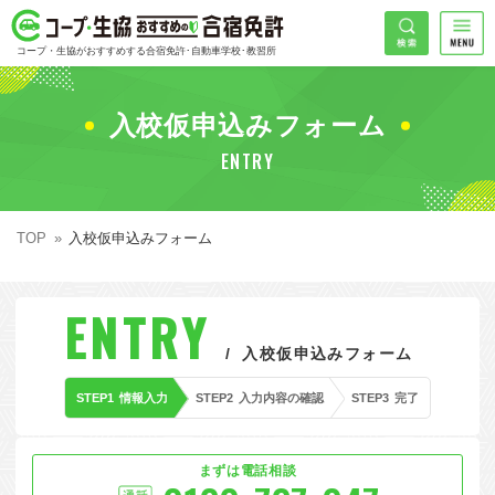
コープ・生協おすすめの合宿免許
検索
コープ・生協がおすすめする合宿免許･自動車学校･教習所
HOME
希望免許
入校仮申込みフォーム
コープ・生協おすすめの合宿免許ランキング
ENTRY
免許の種類で探す
地域
普通車
エリアで探す
TOP
入校仮申込みフォーム
普通二輪
北海道エリア
割引プランで探す
希望入校日
ENTRY
大型二輪
東北エリア
早割
キャンペーンで探す
入校仮申込みフォーム
同時教習
関東エリア
ぐる割
こだわり条件で探す
STEP1
情報入力
STEP2
入力内容の確認
STEP3
完了
71
準中型車
甲信越エリア
学割
コープ合宿免許スタッフがおすすめの教習所
入校日で探す
件
が見つかりました
大型車
北陸エリア
誕生月割
私たちについて
お一人でも安心な教習所
まずは電話相談