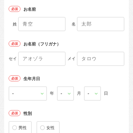
お名前
姓
名
お名前（フリガナ）
セイ
メイ
生年月日
年
月
日
性別
男性
女性