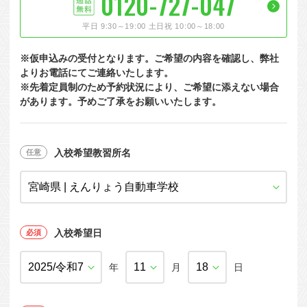
0120-727-047
大型特殊
東海エリア
組合員特典
コープ・生協おすすめの合宿免許パンフレット
教習料金が安い教習所
平日 9:30～19:00 土日祝 10:00～18:00
けん引
関西エリア
お支払い
合宿免許の食事がおいしいと好評な教習所
について
※仮申込みの受付となります。ご希望の内容を確認し、弊社
中型車
中国エリア
よくある質問
温泉プランがある教習所
よりお電話にてご連絡いたします。
※先着定員制のため予約状況により、ご希望に添えない場合
大型二種
四国エリア
入校の流れ/スケジュール
自炊ができる教習所
があります。予めご了承をお願いいたします。
免許の種類
エリア
割引プラン
から探す
から探す
から探す
普通二種
九州エリア
給付金制度について
ホテルプランがある教習所
閉じる
中型二種
沖縄エリア
合宿免許とは
入校希望教習所名
大型車+大型特殊
免許の行政処分と再取得について
大型車+けん引
取り消し処分を受けた方の再取得
入校希望日
大型特殊+けん引
初心運転者の処分と再試験
大型車+大型特殊+けん引
年
月
日
停止処分を受けた方の再取得
全国の運転免許センター・試験場一覧