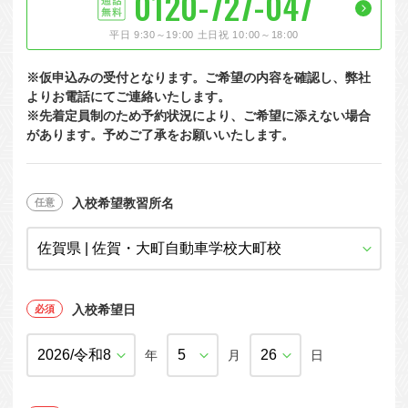
0120-727-047
大型特殊
東海エリア
組合員特典
コープ・生協おすすめの合宿免許パンフレット
教習料金が安い教習所
平日 9:30～19:00 土日祝 10:00～18:00
けん引
関西エリア
お支払い
合宿免許の食事がおいしいと好評な教習所
について
※仮申込みの受付となります。ご希望の内容を確認し、弊社
中型車
中国エリア
よくある質問
温泉プランがある教習所
よりお電話にてご連絡いたします。
※先着定員制のため予約状況により、ご希望に添えない場合
大型二種
四国エリア
入校の流れ/スケジュール
自炊ができる教習所
があります。予めご了承をお願いいたします。
免許の種類
エリア
割引プラン
から探す
から探す
から探す
普通二種
九州エリア
給付金制度について
ホテルプランがある教習所
閉じる
中型二種
沖縄エリア
合宿免許とは
入校希望教習所名
大型車+大型特殊
免許の行政処分と再取得について
大型車+けん引
取り消し処分を受けた方の再取得
入校希望日
大型特殊+けん引
初心運転者の処分と再試験
大型車+大型特殊+けん引
年
月
日
停止処分を受けた方の再取得
全国の運転免許センター・試験場一覧