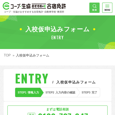
コープ・生協おすすめの合宿免許
検索
コープ・生協がおすすめする合宿免許･自動車学校･教習所
HOME
希望免許
入校仮申込みフォーム
コープ・生協おすすめの合宿免許ランキング
ENTRY
免許の種類で探す
地域
普通車
エリアで探す
TOP
入校仮申込みフォーム
普通二輪
北海道エリア
割引プランで探す
希望入校日
ENTRY
大型二輪
東北エリア
早割
キャンペーンで探す
入校仮申込みフォーム
同時教習
関東エリア
ぐる割
こだわり条件で探す
STEP1
情報入力
STEP2
入力内容の確認
STEP3
完了
26
準中型車
甲信越エリア
学割
コープ合宿免許スタッフがおすすめの教習所
入校日で探す
件
が見つかりました
大型車
北陸エリア
誕生月割
私たちについて
お一人でも安心な教習所
まずは電話相談