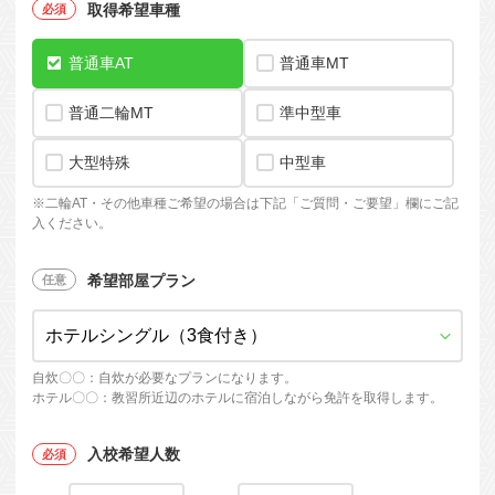
取得希望車種
普通車AT
普通車MT
普通二輪MT
準中型車
大型特殊
中型車
※
二輪AT・
その他車種ご希望の場合は下記「ご質問・ご要望」欄にご記
入ください。
希望部屋プラン
自炊〇〇：自炊が必要なプランになります。
ホテル〇〇：教習所近辺のホテルに宿泊しながら免許を取得します。
入校希望人数