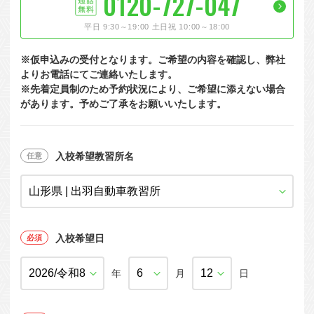
0120-727-047
大型特殊
東海エリア
組合員特典
コープ・生協おすすめの合宿免許パンフレット
教習料金が安い教習所
平日 9:30～19:00 土日祝 10:00～18:00
けん引
関西エリア
お支払い
合宿免許の食事がおいしいと好評な教習所
について
※仮申込みの受付となります。ご希望の内容を確認し、弊社
中型車
中国エリア
よくある質問
温泉プランがある教習所
よりお電話にてご連絡いたします。
※先着定員制のため予約状況により、ご希望に添えない場合
大型二種
四国エリア
入校の流れ/スケジュール
自炊ができる教習所
があります。予めご了承をお願いいたします。
免許の種類
エリア
割引プラン
から探す
から探す
から探す
普通二種
九州エリア
給付金制度について
ホテルプランがある教習所
閉じる
中型二種
沖縄エリア
合宿免許とは
入校希望教習所名
大型車+大型特殊
免許の行政処分と再取得について
大型車+けん引
取り消し処分を受けた方の再取得
入校希望日
大型特殊+けん引
初心運転者の処分と再試験
大型車+大型特殊+けん引
年
月
日
停止処分を受けた方の再取得
全国の運転免許センター・試験場一覧