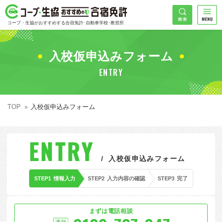
コープ・生協おすすめの合宿免許
検索
コープ・生協がおすすめする合宿免許･自動車学校･教習所
HOME
希望免許
入校仮申込みフォーム
コープ・生協おすすめの合宿免許ランキング
ENTRY
免許の種類で探す
地域
普通車
エリアで探す
TOP
入校仮申込みフォーム
普通二輪
北海道エリア
割引プランで探す
希望入校日
ENTRY
大型二輪
東北エリア
早割
キャンペーンで探す
入校仮申込みフォーム
同時教習
関東エリア
ぐる割
こだわり条件で探す
STEP1
情報入力
STEP2
入力内容の確認
STEP3
完了
26
準中型車
甲信越エリア
学割
コープ合宿免許スタッフがおすすめの教習所
入校日で探す
件
が見つかりました
大型車
北陸エリア
誕生月割
私たちについて
お一人でも安心な教習所
まずは電話相談