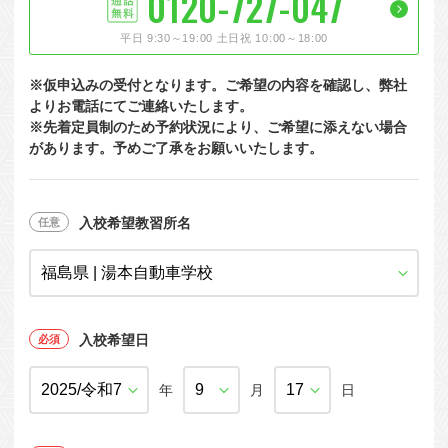
0120-727-047
大型特殊
東海エリア
組合員特典
コープ・生協おすすめの合宿免許パンフレット
教習料金が安い教習所
平日 9:30～19:00 土日祝 10:00～18:00
けん引
関西エリア
お支払い
合宿免許の食事がおいしいと好評な教習所
について
※仮申込みの受付となります。ご希望の内容を確認し、弊社
中型車
中国エリア
よくある質問
温泉プランがある教習所
よりお電話にてご連絡いたします。
※先着定員制のため予約状況により、ご希望に添えない場合
大型二種
四国エリア
入校の流れ/スケジュール
自炊ができる教習所
があります。予めご了承をお願いいたします。
免許の種類
エリア
割引プラン
から探す
から探す
から探す
普通二種
九州エリア
給付金制度について
ホテルプランがある教習所
閉じる
中型二種
沖縄エリア
合宿免許とは
入校希望教習所名
大型車+大型特殊
免許の行政処分と再取得について
大型車+けん引
取り消し処分を受けた方の再取得
入校希望日
大型特殊+けん引
初心運転者の処分と再試験
大型車+大型特殊+けん引
年
月
日
停止処分を受けた方の再取得
全国の運転免許センター・試験場一覧