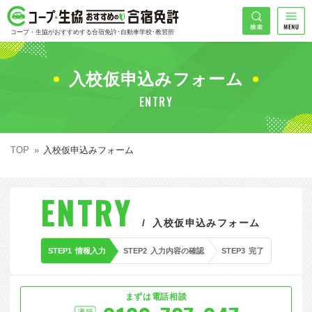
コープ・生協おすすめの合宿免許
検索
コープ・生協がおすすめする合宿免許･自動車学校･教習所
HOME
希望免許
入校仮申込みフォーム
コープ・生協おすすめの合宿免許ランキング
ENTRY
免許の種類で探す
地域
普通車
エリアで探す
TOP
入校仮申込みフォーム
普通二輪
北海道エリア
割引プランで探す
希望入校日
ENTRY
大型二輪
東北エリア
早割
キャンペーンで探す
入校仮申込みフォーム
同時教習
関東エリア
ぐる割
こだわり条件で探す
STEP1
情報入力
STEP2
入力内容の確認
STEP3
完了
71
準中型車
甲信越エリア
学割
コープ合宿免許スタッフがおすすめの教習所
入校日で探す
件
が見つかりました
大型車
北陸エリア
誕生月割
私たちについて
お一人でも安心な教習所
まずは電話相談