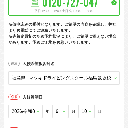
0120-727-047
大型特殊
東海エリア
組合員特典
コープ・生協おすすめの合宿免許パンフレット
教習料金が安い教習所
平日 9:30～19:00 土日祝 10:00～18:00
けん引
関西エリア
お支払い
合宿免許の食事がおいしいと好評な教習所
について
※仮申込みの受付となります。ご希望の内容を確認し、弊社
中型車
中国エリア
よくある質問
温泉プランがある教習所
よりお電話にてご連絡いたします。
※先着定員制のため予約状況により、ご希望に添えない場合
大型二種
四国エリア
入校の流れ/スケジュール
自炊ができる教習所
があります。予めご了承をお願いいたします。
免許の種類
エリア
割引プラン
から探す
から探す
から探す
普通二種
九州エリア
給付金制度について
ホテルプランがある教習所
閉じる
中型二種
沖縄エリア
合宿免許とは
入校希望教習所名
大型車+大型特殊
免許の行政処分と再取得について
大型車+けん引
取り消し処分を受けた方の再取得
入校希望日
大型特殊+けん引
初心運転者の処分と再試験
大型車+大型特殊+けん引
年
月
日
停止処分を受けた方の再取得
全国の運転免許センター・試験場一覧