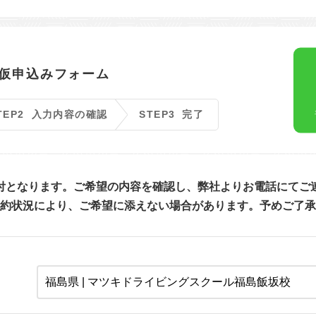
中国エリア
海
鳥取
島根
岡山
広島
四国エリア
徳島
香川
愛媛
高知
仮申込みフォーム
九州/沖縄エリア
佐賀
長崎
熊本
大分
宮崎
鹿児島
沖縄
TEP2
入力内容の確認
STEP3
完了
付となります。ご希望の内容を確認し、弊社よりお電話にてご
約状況により、ご希望に添えない場合があります。予めご了承