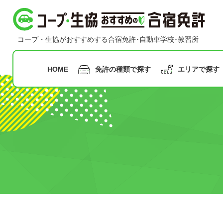
コープ・生協おすすめの合宿免許
コープ・生協がおすすめする合宿免許･自動車学校･教習所
HOME
免許の種類で探す
エリアで探す
指定月まで
の申込み
九州
沖縄
普通二輪免許
普通車免許
早割
甲信越
合宿免
中国
北陸