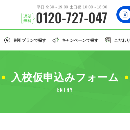
平日 9:30～19:00 土日祝 10:00～18:00
0120-727-047
割引プランで探す
キャンペーンで探す
こだわ
北海道/東北エリア
お友達
と一緒に！
学生
の方はこちら！
誕生月
のご入校で
北海道
岩手
秋田
山形
福島
北海道
入校仮申込みフォーム
関東エリア
大型車/
茨城
栃木
群馬
埼玉
千葉
同時教習
大型二輪免許
大型特殊/二種他
ENTRY
北陸/甲信越エリア
誕生月割
グル割
学割
石川
福井
山梨
新潟
長野
東北
許で取得できる免許の種類を見る
東海/関西エリア
愛知
静岡
兵庫
和歌山
関東