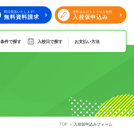
即日発送いたします!
仮申込みはキャンセル無料
無料資料請求
入校仮申込み
り条件で探す
入校日で探す
お支払い
方法
旅行
傷害保険
組合員特典
TOP
入校仮申込みフォーム