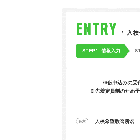
東
関西
ENTRY
四国
入校
STEP1
情報入力
S
※仮申込みの受
※先着定員制のため予
入校希望教習所名