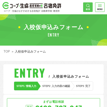
コープ・生協おすすめの合宿免許
検索
コープ・生協がおすすめする合宿免許･自動車学校･教習所
HOME
希望免許
入校仮申込みフォーム
コープ・生協おすすめの合宿免許ランキング
ENTRY
免許の種類で探す
地域
普通車
エリアで探す
TOP
入校仮申込みフォーム
普通二輪
北海道エリア
割引プランで探す
希望入校日
ENTRY
大型二輪
東北エリア
早割
キャンペーンで探す
入校仮申込みフォーム
同時教習
関東エリア
ぐる割
こだわり条件で探す
STEP1
情報入力
STEP2
入力内容の確認
STEP3
完了
47
準中型車
甲信越エリア
学割
コープ合宿免許スタッフがおすすめの教習所
入校日で探す
件
が見つかりました
大型車
北陸エリア
誕生月割
私たちについて
お一人でも安心な教習所
まずは電話相談