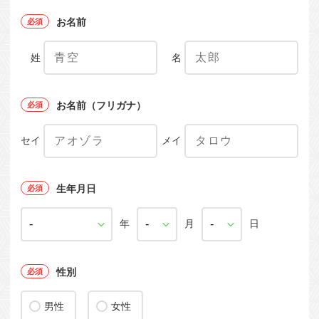
お名前
姓
名
お名前（フリガナ）
セイ
メイ
生年月日
年
月
日
性別
男性
女性