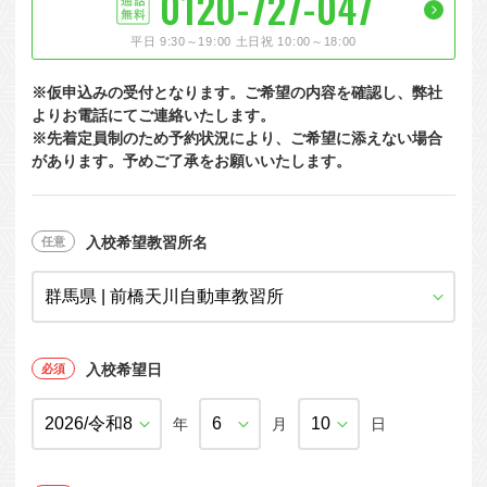
0120-727-047
大型特殊
東海エリア
組合員特典
コープ・生協おすすめの合宿免許パンフレット
教習料金が安い教習所
平日 9:30～19:00 土日祝 10:00～18:00
けん引
関西エリア
お支払い
合宿免許の食事がおいしいと好評な教習所
について
※仮申込みの受付となります。ご希望の内容を確認し、弊社
中型車
中国エリア
よくある質問
温泉プランがある教習所
よりお電話にてご連絡いたします。
※先着定員制のため予約状況により、ご希望に添えない場合
大型二種
四国エリア
入校の流れ/スケジュール
自炊ができる教習所
があります。予めご了承をお願いいたします。
免許の種類
エリア
割引プラン
から探す
から探す
から探す
普通二種
九州エリア
給付金制度について
ホテルプランがある教習所
閉じる
中型二種
沖縄エリア
合宿免許とは
入校希望教習所名
大型車+大型特殊
免許の行政処分と再取得について
大型車+けん引
取り消し処分を受けた方の再取得
入校希望日
大型特殊+けん引
初心運転者の処分と再試験
大型車+大型特殊+けん引
年
月
日
停止処分を受けた方の再取得
全国の運転免許センター・試験場一覧