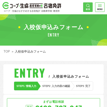
コープ・生協おすすめの合宿免許
検索
コープ・生協がおすすめする合宿免許･自動車学校･教習所
HOME
希望免許
入校仮申込みフォーム
コープ・生協おすすめの合宿免許ランキング
ENTRY
免許の種類で探す
地域
普通車
エリアで探す
TOP
入校仮申込みフォーム
普通二輪
北海道エリア
割引プランで探す
希望入校日
ENTRY
大型二輪
東北エリア
早割
キャンペーンで探す
入校仮申込みフォーム
同時教習
関東エリア
ぐる割
こだわり条件で探す
STEP1
情報入力
STEP2
入力内容の確認
STEP3
完了
47
準中型車
甲信越エリア
学割
コープ合宿免許スタッフがおすすめの教習所
入校日で探す
件
が見つかりました
大型車
北陸エリア
誕生月割
私たちについて
お一人でも安心な教習所
まずは電話相談