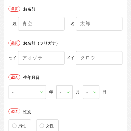
お名前
姓
名
お名前（フリガナ）
セイ
メイ
生年月日
年
月
日
性別
男性
女性