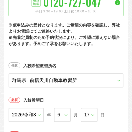
0120-727-047
大型特殊
東海エリア
組合員特典
コープ・生協おすすめの合宿免許パンフレット
教習料金が安い教習所
平日 9:30～19:00 土日祝 10:00～18:00
けん引
関西エリア
お支払い
合宿免許の食事がおいしいと好評な教習所
について
※仮申込みの受付となります。ご希望の内容を確認し、弊社
中型車
中国エリア
よくある質問
温泉プランがある教習所
よりお電話にてご連絡いたします。
※先着定員制のため予約状況により、ご希望に添えない場合
大型二種
四国エリア
入校の流れ/スケジュール
自炊ができる教習所
があります。予めご了承をお願いいたします。
免許の種類
エリア
割引プラン
から探す
から探す
から探す
普通二種
九州エリア
給付金制度について
ホテルプランがある教習所
閉じる
中型二種
沖縄エリア
合宿免許とは
入校希望教習所名
大型車+大型特殊
免許の行政処分と再取得について
大型車+けん引
取り消し処分を受けた方の再取得
入校希望日
大型特殊+けん引
初心運転者の処分と再試験
大型車+大型特殊+けん引
年
月
日
停止処分を受けた方の再取得
全国の運転免許センター・試験場一覧