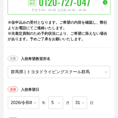
0120-727-047
大型特殊
東海エリア
組合員特典
コープ・生協おすすめの合宿免許パンフレット
教習料金が安い教習所
平日 9:30～19:00 土日祝 10:00～18:00
けん引
関西エリア
お支払い
合宿免許の食事がおいしいと好評な教習所
について
※仮申込みの受付となります。ご希望の内容を確認し、弊社
中型車
中国エリア
よくある質問
温泉プランがある教習所
よりお電話にてご連絡いたします。
※先着定員制のため予約状況により、ご希望に添えない場合
大型二種
四国エリア
入校の流れ/スケジュール
自炊ができる教習所
があります。予めご了承をお願いいたします。
免許の種類
エリア
割引プラン
から探す
から探す
から探す
普通二種
九州エリア
給付金制度について
ホテルプランがある教習所
閉じる
中型二種
沖縄エリア
合宿免許とは
入校希望教習所名
大型車+大型特殊
免許の行政処分と再取得について
大型車+けん引
取り消し処分を受けた方の再取得
入校希望日
大型特殊+けん引
初心運転者の処分と再試験
大型車+大型特殊+けん引
年
月
日
停止処分を受けた方の再取得
全国の運転免許センター・試験場一覧