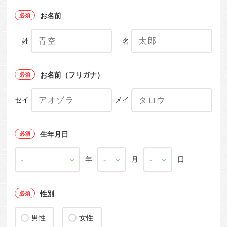
お名前
姓
名
お名前（フリガナ）
セイ
メイ
生年月日
年
月
日
性別
男性
女性