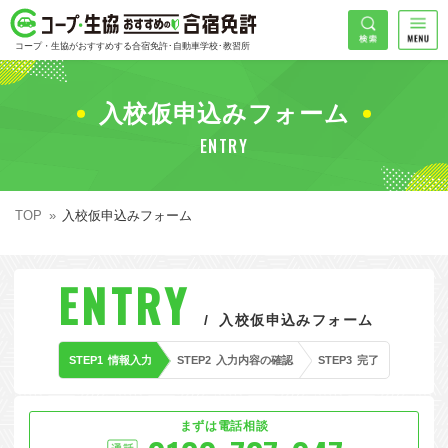
コープ・生協おすすめの合宿免許
検索
コープ・生協がおすすめする合宿免許･自動車学校･教習所
HOME
希望免許
入校仮申込みフォーム
コープ・生協おすすめの合宿免許ランキング
ENTRY
免許の種類で探す
地域
普通車
エリアで探す
TOP
入校仮申込みフォーム
普通二輪
北海道エリア
割引プランで探す
希望入校日
ENTRY
大型二輪
東北エリア
早割
キャンペーンで探す
入校仮申込みフォーム
同時教習
関東エリア
ぐる割
こだわり条件で探す
STEP1
情報入力
STEP2
入力内容の確認
STEP3
完了
42
準中型車
甲信越エリア
学割
コープ合宿免許スタッフがおすすめの教習所
入校日で探す
件
が見つかりました
大型車
北陸エリア
誕生月割
私たちについて
お一人でも安心な教習所
まずは電話相談