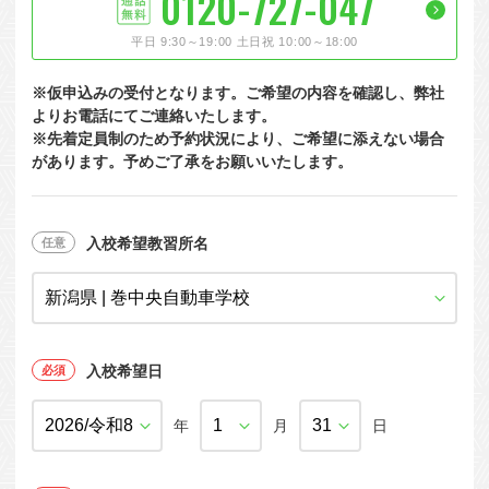
0120-727-047
大型特殊
東海エリア
組合員特典
コープ・生協おすすめの合宿免許パンフレット
教習料金が安い教習所
平日 9:30～19:00 土日祝 10:00～18:00
けん引
関西エリア
お支払い
合宿免許の食事がおいしいと好評な教習所
について
※仮申込みの受付となります。ご希望の内容を確認し、弊社
中型車
中国エリア
よくある質問
温泉プランがある教習所
よりお電話にてご連絡いたします。
※先着定員制のため予約状況により、ご希望に添えない場合
大型二種
四国エリア
入校の流れ/スケジュール
自炊ができる教習所
があります。予めご了承をお願いいたします。
免許の種類
エリア
割引プラン
から探す
から探す
から探す
普通二種
九州エリア
給付金制度について
ホテルプランがある教習所
閉じる
中型二種
沖縄エリア
合宿免許とは
入校希望教習所名
大型車+大型特殊
免許の行政処分と再取得について
大型車+けん引
取り消し処分を受けた方の再取得
入校希望日
大型特殊+けん引
初心運転者の処分と再試験
大型車+大型特殊+けん引
年
月
日
停止処分を受けた方の再取得
全国の運転免許センター・試験場一覧