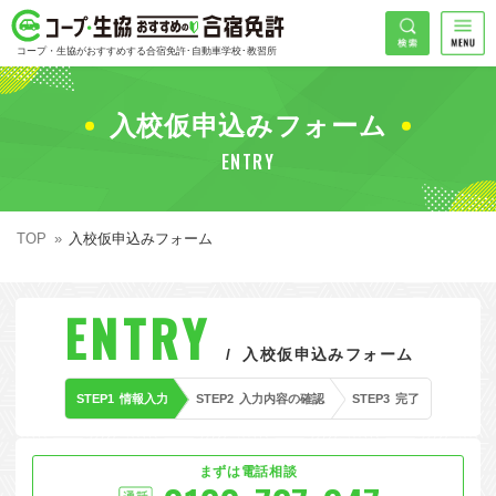
コープ・生協おすすめの合宿免許
検索
コープ・生協がおすすめする合宿免許･自動車学校･教習所
HOME
希望免許
入校仮申込みフォーム
コープ・生協おすすめの合宿免許ランキング
ENTRY
免許の種類で探す
地域
普通車
エリアで探す
TOP
入校仮申込みフォーム
普通二輪
北海道エリア
割引プランで探す
希望入校日
ENTRY
大型二輪
東北エリア
早割
キャンペーンで探す
入校仮申込みフォーム
同時教習
関東エリア
ぐる割
こだわり条件で探す
STEP1
情報入力
STEP2
入力内容の確認
STEP3
完了
26
準中型車
甲信越エリア
学割
コープ合宿免許スタッフがおすすめの教習所
入校日で探す
件
が見つかりました
大型車
北陸エリア
誕生月割
私たちについて
お一人でも安心な教習所
まずは電話相談