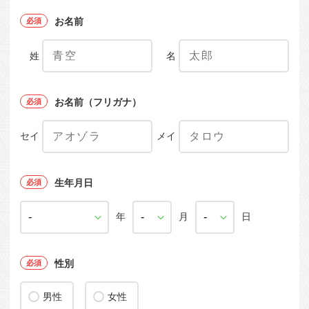
お名前
姓
名
お名前（フリガナ）
セイ
メイ
生年月日
年
月
日
性別
男性
女性