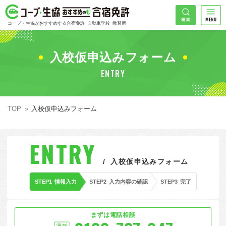
コープ・生協おすすめの合宿免許
検索
コープ・生協がおすすめする合宿免許･自動車学校･教習所
HOME
希望免許
入校仮申込みフォーム
コープ・生協おすすめの合宿免許ランキング
ENTRY
免許の種類で探す
地域
普通車
エリアで探す
TOP
入校仮申込みフォーム
普通二輪
北海道エリア
割引プランで探す
希望入校日
ENTRY
大型二輪
東北エリア
早割
キャンペーンで探す
入校仮申込みフォーム
同時教習
関東エリア
ぐる割
こだわり条件で探す
STEP1
情報入力
STEP2
入力内容の確認
STEP3
完了
7
準中型車
甲信越エリア
学割
コープ合宿免許スタッフがおすすめの教習所
入校日で探す
件
が見つかりました
大型車
北陸エリア
誕生月割
私たちについて
お一人でも安心な教習所
まずは電話相談