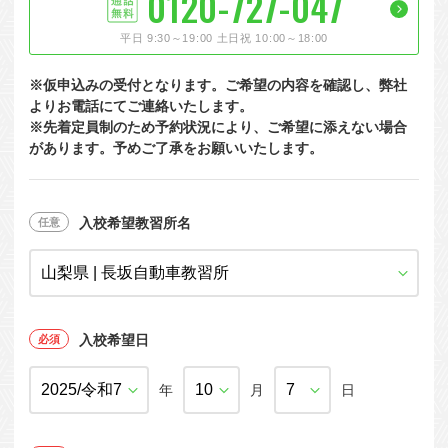
0120-727-047
大型特殊
東海エリア
組合員特典
コープ・生協おすすめの合宿免許パンフレット
教習料金が安い教習所
平日 9:30～19:00 土日祝 10:00～18:00
けん引
関西エリア
お支払い
合宿免許の食事がおいしいと好評な教習所
について
※仮申込みの受付となります。ご希望の内容を確認し、弊社
中型車
中国エリア
よくある質問
温泉プランがある教習所
よりお電話にてご連絡いたします。
※先着定員制のため予約状況により、ご希望に添えない場合
大型二種
四国エリア
入校の流れ/スケジュール
自炊ができる教習所
があります。予めご了承をお願いいたします。
免許の種類
エリア
割引プラン
から探す
から探す
から探す
普通二種
九州エリア
給付金制度について
ホテルプランがある教習所
閉じる
中型二種
沖縄エリア
合宿免許とは
入校希望教習所名
大型車+大型特殊
免許の行政処分と再取得について
大型車+けん引
取り消し処分を受けた方の再取得
入校希望日
大型特殊+けん引
初心運転者の処分と再試験
大型車+大型特殊+けん引
年
月
日
停止処分を受けた方の再取得
全国の運転免許センター・試験場一覧