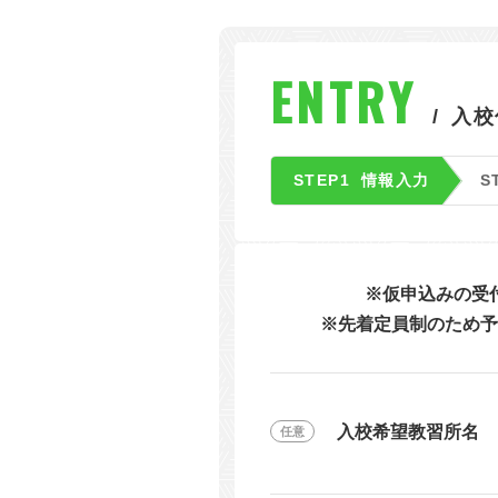
東
関西
ENTRY
四国
入校
STEP1
情報入力
S
※仮申込みの受
※先着定員制のため予
入校希望教習所名