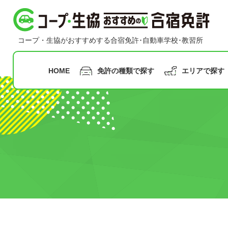
コープ・生協おすすめの合宿免許
コープ・生協がおすすめする合宿免許･自動車学校･教習所
HOME
免許の種類で探す
エリアで探す
指定月まで
の申込み
九州
沖縄
普通二輪免許
普通車免許
早割
甲信越
合宿免
中国
北陸