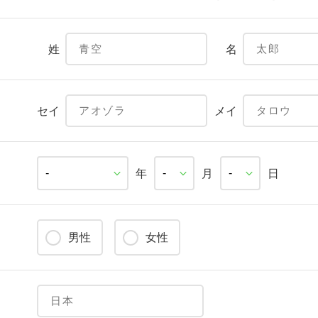
姓
名
セイ
メイ
年
月
日
男性
女性