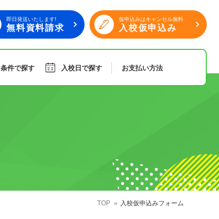
即日発送いたします!
仮申込みはキャンセル無料
無料資料請求
入校仮申込み
り条件で探す
入校日で探す
お支払い
方法
旅行
傷害保険
組合員特典
TOP
入校仮申込みフォーム