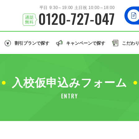
平日 9:30～19:00 土日祝 10:00～18:00
0120-727-047
割引プランで探す
キャンペーンで探す
こだわ
北海道/東北エリア
お友達
と一緒に！
学生
の方はこちら！
誕生月
のご入校で
北海道
岩手
秋田
山形
福島
北海道
入校仮申込みフォーム
関東エリア
大型車/
茨城
栃木
群馬
埼玉
千葉
同時教習
大型二輪免許
大型特殊/二種他
ENTRY
北陸/甲信越エリア
誕生月割
グル割
学割
石川
福井
山梨
新潟
長野
東北
許で取得できる免許の種類を見る
東海/関西エリア
愛知
静岡
兵庫
和歌山
関東