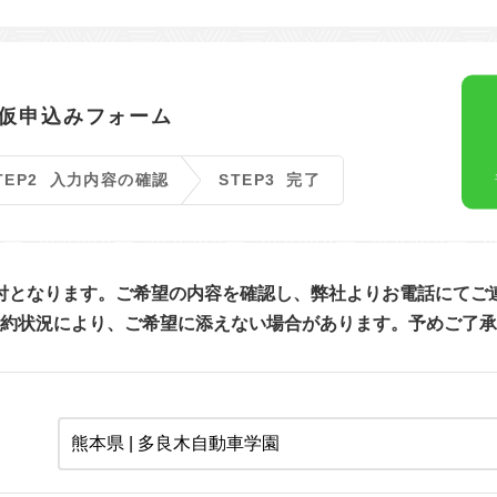
中国エリア
海
鳥取
島根
岡山
広島
四国エリア
徳島
香川
愛媛
高知
仮申込みフォーム
九州/沖縄エリア
佐賀
長崎
熊本
大分
宮崎
鹿児島
沖縄
TEP2
入力内容の確認
STEP3
完了
付となります。ご希望の内容を確認し、弊社よりお電話にてご
約状況により、ご希望に添えない場合があります。予めご了承