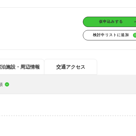
中国エリア
海
鳥取
島根
岡山
広島
四国エリア
仮申込みする
徳島
香川
愛媛
高知
九州/沖縄エリア
佐賀
長崎
熊本
大分
宮崎
鹿児島
沖縄
宿泊施設・周辺情報
交通アクセス
項