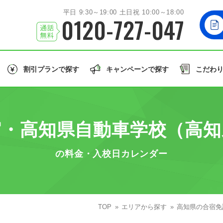
平日 9:30～19:00 土日祝 10:00～18:00
0120-727-047
割引プランで探す
キャンペーンで探す
こだわ
北海道/東北エリア
お友達
と一緒に！
学生
の方はこちら！
誕生月
のご入校で
北海道
岩手
秋田
山形
福島
北海道
宮・高知県自動車学校（高知
関東エリア
大型車/
茨城
栃木
群馬
埼玉
千葉
同時教習
大型二輪免許
大型特殊/二種他
の料金・入校日カレンダー
北陸/甲信越エリア
誕生月割
グル割
学割
石川
福井
山梨
新潟
長野
東北
許で取得できる免許の種類を見る
東海/関西エリア
愛知
静岡
TOP
兵庫
エリアから探す
和歌山
高知県の合宿免
関東