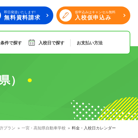
即日発送いたします!
仮申込みはキャンセル無料
無料資料請求
入校仮申込み
り条件で探す
入校日で探す
お支払い
方法
旅行
傷害保険
県）
組合員特典
許プラン
一宮・高知県自動車学校
料金・入校日カレンダー