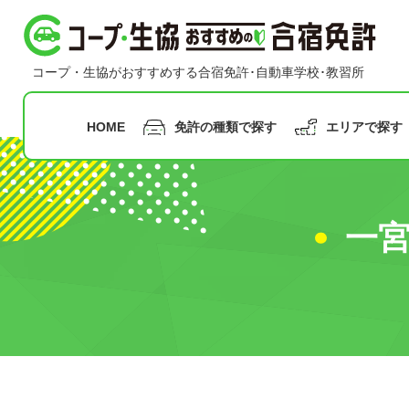
コープ・生協おすすめの合宿免許
コープ・生協がおすすめする合宿免許･自動車学校･教習所
HOME
免許の種類で探す
エリアで探す
指定月まで
の申込み
一
九州
沖縄
普通二輪免許
普通車免許
早割
甲信越
合宿免
中国
北陸