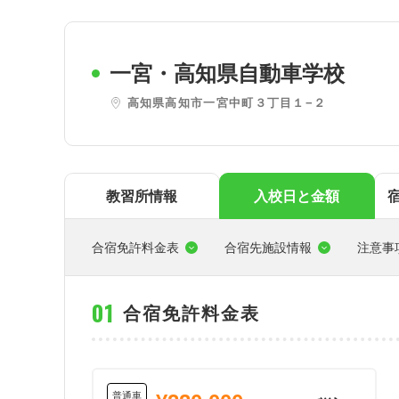
東
関西
一宮・高知県自動車学校
四国
高知県高知市一宮中町３丁目１−２
教習所情報
入校日と金額
合宿免許料金表
合宿先施設情報
注意事
合宿免許料金表
普通車