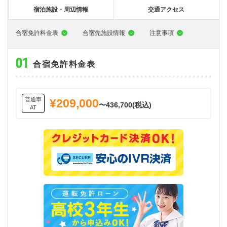
大型特殊
東海エリア
組合員特典
コープ・生協おすすめの合宿免許パンフレット
教習料金が安い教習所
宿泊施設・周辺情報
交通アクセス
けん引
関西エリア
お支払い
合宿免許の食事がおいしいと好評な教習所
について
合宿免許料金表
合宿先施設情報
注意事項
中型車
中国エリア
よくある質問
温泉プランがある教習所
合宿免許料金表
大型二種
四国エリア
入校の流れ/スケジュール
自炊ができる教習所
免許の種類
エリア
割引プラン
から探す
から探す
から探す
普通二種
九州エリア
給付金制度について
ホテルプランがある教習所
普通車
¥209,000
〜436,700(税込)
AT
閉じる
中型二種
沖縄エリア
合宿免許とは
大型車+大型特殊
免許の行政処分と再取得について
大型車+けん引
取り消し処分を受けた方の再取得
大型特殊+けん引
初心運転者の処分と再試験
大型車+大型特殊+けん引
停止処分を受けた方の再取得
全国の運転免許センター・試験場一覧