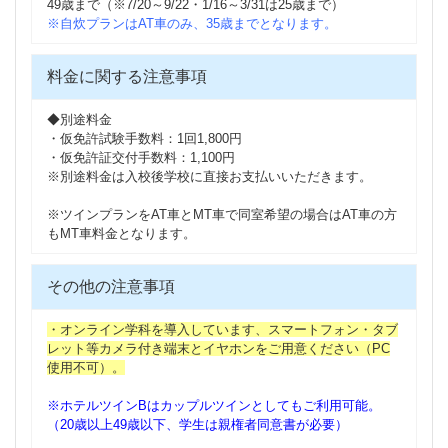
49歳まで（※7/20～9/22・1/16～3/31は25歳まで）
※自炊プランはAT車のみ、35歳までとなります。
料金に関する注意事項
◆別途料金
・仮免許試験手数料：1回1,800円
・仮免許証交付手数料：1,100円
※別途料金は入校後学校に直接お支払いいただきます。
※ツインプランをAT車とMT車で同室希望の場合はAT車の方
もMT車料金となります。
その他の注意事項
・オンライン学科を導入しています、スマートフォン・タブ
レット等カメラ付き端末とイヤホンをご用意ください（PC
使用不可）。
※ホテルツインBはカップルツインとしてもご利用可能。
（20歳以上49歳以下、学生は親権者同意書が必要）