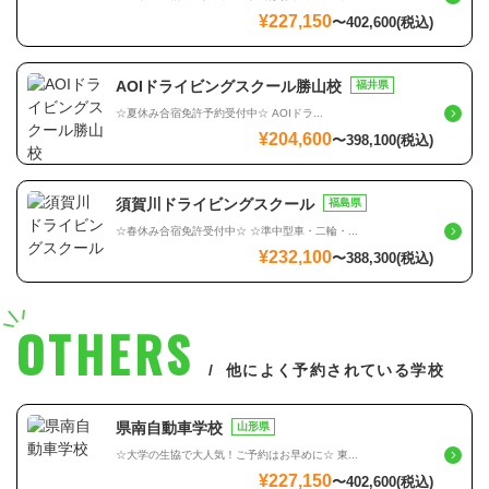
¥227,150
〜
402,600
(税込)
AOIドライビングスクール勝山校
福井県
☆夏休み合宿免許予約受付中☆ AOIドラ...
¥204,600
〜
398,100
(税込)
須賀川ドライビングスクール
福島県
☆春休み合宿免許受付中☆ ☆準中型車・二輪・...
¥232,100
〜
388,300
(税込)
OTHERS
他によく予約されている学校
県南自動車学校
山形県
☆大学の生協で大人気！ご予約はお早めに☆ 東...
¥227,150
〜
402,600
(税込)