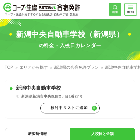
コープ・生協おすすめの合宿免許
検索
コープ・生協がおすすめする合宿免許･自動車学校･教習所
HOME
希望免許
新潟中央自動車学校（新潟県）
コープ・生協おすすめの合宿免許ランキング
の料金・入校日カレンダー
免許の種類で探す
地域
普通車
エリアで探す
TOP
エリアから探す
新潟県の合宿免許プラン
新潟中央自動車学
普通二輪
北海道エリア
割引プランで探す
希望入校日
新潟中央自動車学校
大型二輪
東北エリア
早割
キャンペーンで探す
新潟県新潟市中央区鐙2丁目1番27号
同時教習
関東エリア
ぐる割
こだわり条件で探す
26
準中型車
甲信越エリア
学割
コープ合宿免許スタッフがおすすめの教習所
入校日で探す
件
が見つかりました
大型車
北陸エリア
誕生月割
私たちについて
お一人でも安心な教習所
教習所情報
入校日と金額