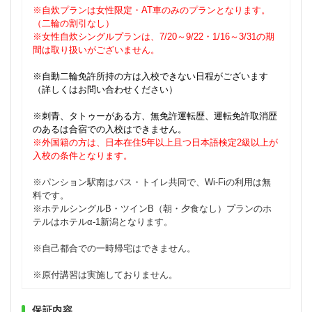
※自炊プランは女性限定・AT車のみのプランとなります。
（二輪の割引なし）
※女性自炊シングルプランは、7/20～9/22・1/16～3/31の期
間は取り扱いがございません。
※自動二輪免許所持の方は入校できない日程がございます
（詳しくはお問い合わせください）
※刺青、タトゥーがある方、無免許運転歴、運転免許取消歴
のあるは合宿での入校はできません。
※外国籍の方は、日本在住5年以上且つ日本語検定2級以上が
入校の条件となります。
※パンション駅南はバス・トイレ共同で、Wi-Fiの利用は無
料です。
※ホテルシングルB・ツインB（朝・夕食なし）プランのホ
テルはホテルα-1新潟となります。
※自己都合での一時帰宅はできません。
※原付講習は実施しておりません。
保証内容