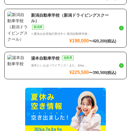
新潟自動車学校（新潟ドライビングスクー
ル）
新潟県
☆夏休み合宿免許受付中☆ 新潟自動車学校...
¥198,000
〜
420,200
(税込)
湯本自動車学校
福島県
湯本といえばハワイアンズ！また、&ldq...
¥225,500
〜
390,500
(税込)