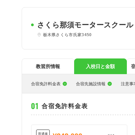
東
関西
さくら那須モータースクール
四国
栃木県さくら市氏家3450
教習所情報
入校日と金額
合宿免許料金表
合宿先施設情報
注意事
合宿免許料金表
普通車