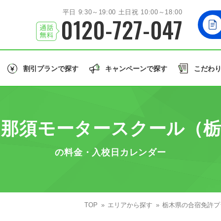
平日 9:30～19:00 土日祝 10:00～18:00
0120-727-047
割引プランで探す
キャンペーンで探す
こだわ
北海道/東北エリア
お友達
と一緒に！
学生
の方はこちら！
誕生月
のご入校で
北海道
岩手
秋田
山形
福島
北海道
ら那須モータースクール（栃
関東エリア
大型車/
茨城
栃木
群馬
埼玉
千葉
同時教習
大型二輪免許
大型特殊/二種他
の料金・入校日カレンダー
北陸/甲信越エリア
誕生月割
グル割
学割
石川
福井
山梨
新潟
長野
東北
許で取得できる免許の種類を見る
東海/関西エリア
愛知
TOP
静岡
兵庫
エリアから探す
和歌山
栃木県の合宿免許プ
関東