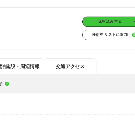
中国エリア
海
鳥取
島根
岡山
広島
四国エリア
仮申込みする
徳島
香川
愛媛
高知
九州/沖縄エリア
佐賀
長崎
熊本
大分
宮崎
鹿児島
沖縄
宿泊施設・周辺情報
交通アクセス
項