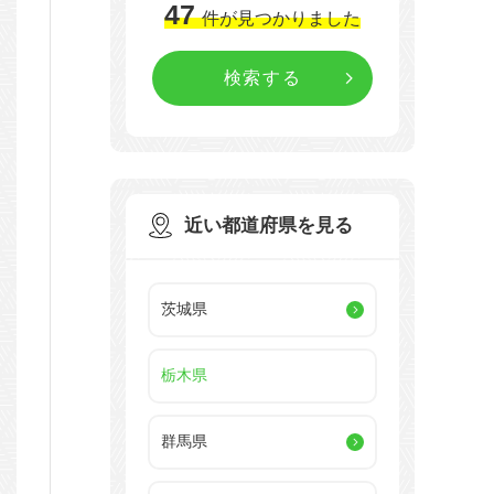
47
件
が見つかりました
近い都道府県を見る
茨城県
栃木県
群馬県