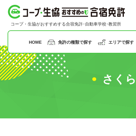
コープ・生協おすすめの合宿免許
コープ・生協がおすすめする合宿免許･自動車学校･教習所
HOME
免許の種類で探す
エリアで探す
指定月まで
の申込み
さく
九州
沖縄
普通二輪免許
普通車免許
早割
甲信越
合宿免
中国
北陸