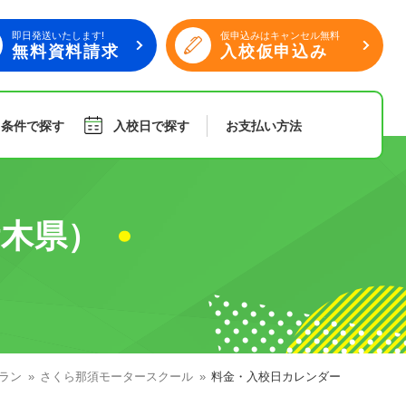
即日発送いたします!
仮申込みはキャンセル無料
無料資料請求
入校仮申込み
り条件で探す
入校日で探す
お支払い
方法
旅行
傷害保険
木県）
組合員特典
ラン
さくら那須モータースクール
料金・入校日カレンダー