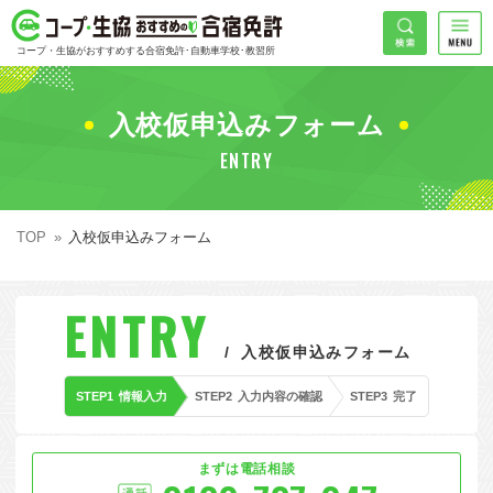
コープ・生協おすすめの合宿免許
検索
コープ・生協がおすすめする合宿免許･自動車学校･教習所
HOME
希望免許
入校仮申込みフォーム
コープ・生協おすすめの合宿免許ランキング
ENTRY
免許の種類で探す
地域
普通車
エリアで探す
TOP
入校仮申込みフォーム
普通二輪
北海道エリア
割引プランで探す
希望入校日
ENTRY
大型二輪
東北エリア
早割
キャンペーンで探す
入校仮申込みフォーム
同時教習
関東エリア
ぐる割
こだわり条件で探す
STEP1
情報入力
STEP2
入力内容の確認
STEP3
完了
7
準中型車
甲信越エリア
学割
コープ合宿免許スタッフがおすすめの教習所
入校日で探す
件
が見つかりました
大型車
北陸エリア
誕生月割
私たちについて
お一人でも安心な教習所
まずは電話相談