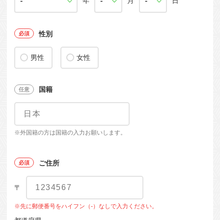
年
月
日
性別
男性
女性
国籍
※外国籍の方は国籍の入力お願いします。
ご住所
〒
※先に郵便番号をハイフン（-）なしで入力ください。