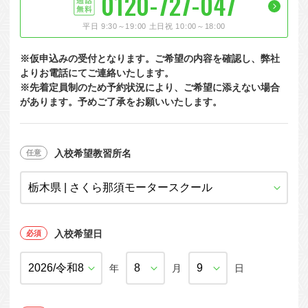
0120-727-047
大型特殊
東海エリア
組合員特典
コープ・生協おすすめの合宿免許パンフレット
教習料金が安い教習所
平日 9:30～19:00 土日祝 10:00～18:00
けん引
関西エリア
お支払い
合宿免許の食事がおいしいと好評な教習所
について
※仮申込みの受付となります。ご希望の内容を確認し、弊社
中型車
中国エリア
よくある質問
温泉プランがある教習所
よりお電話にてご連絡いたします。
※先着定員制のため予約状況により、ご希望に添えない場合
大型二種
四国エリア
入校の流れ/スケジュール
自炊ができる教習所
があります。予めご了承をお願いいたします。
免許の種類
エリア
割引プラン
から探す
から探す
から探す
普通二種
九州エリア
給付金制度について
ホテルプランがある教習所
閉じる
中型二種
沖縄エリア
合宿免許とは
入校希望教習所名
大型車+大型特殊
免許の行政処分と再取得について
大型車+けん引
取り消し処分を受けた方の再取得
入校希望日
大型特殊+けん引
初心運転者の処分と再試験
大型車+大型特殊+けん引
年
月
日
停止処分を受けた方の再取得
全国の運転免許センター・試験場一覧