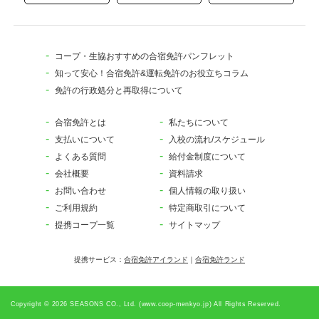
コープ・生協おすすめの合宿免許パンフレット
知って安心！合宿免許&運転免許のお役立ちコラム
免許の行政処分と再取得について
合宿免許とは
私たちについて
支払いについて
入校の流れ/スケジュール
よくある質問
給付金制度について
会社概要
資料請求
お問い合わせ
個人情報の取り扱い
ご利用規約
特定商取引について
提携コープ一覧
サイトマップ
提携サービス：
合宿免許アイランド
｜
合宿免許ランド
Copyright © 2026 SEASONS CO., Ltd. (www.coop-menkyo.jp) All Rights Reserved.