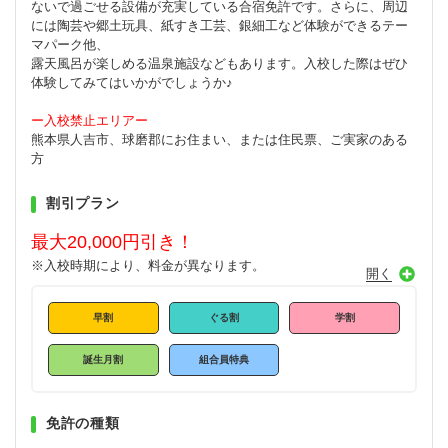
ないで過ごせる設備が充実している合宿免許です。さらに、周辺
には陶芸や郷土玩具、紙すき工芸、銀細工など体験ができるテー
マパーク他、
露天風呂が楽しめる温泉施設などもあります。入校した際はぜひ
体験してみてはいかがでしょうか♪
ー入校禁止エリアー
熊本県人吉市、球磨郡にお住まい、または住民票、ご実家のある
方
割引プラン
最大20,000円引き！
※入校時期により、料金が異なります。
早割
ぐる割
学割
誕生月割
組合員特典
免許の種類