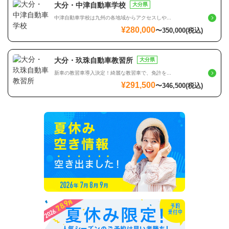
大分・中津自動車学校
大分県
中津自動車学校は九州の各地域からアクセスしや...
¥280,000
〜
350,000
(税込)
大分・玖珠自動車教習所
大分県
新車の教習車導入決定！綺麗な教習車で、免許を...
¥291,500
〜
346,500
(税込)