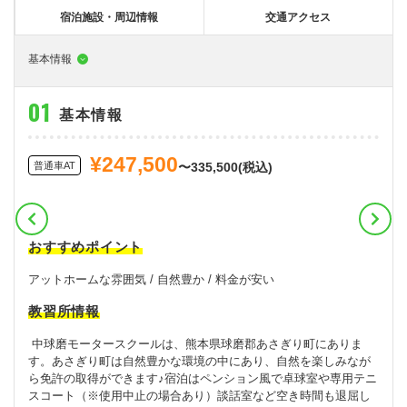
大型特殊
東海エリア
組合員特典
コープ・生協おすすめの合宿免許パンフレット
教習料金が安い教習所
宿泊施設・周辺情報
交通アクセス
けん引
関西エリア
お支払い
合宿免許の食事がおいしいと好評な教習所
について
基本情報
中型車
中国エリア
よくある質問
温泉プランがある教習所
基本情報
大型二種
四国エリア
入校の流れ/スケジュール
自炊ができる教習所
免許の種類
エリア
割引プラン
から探す
から探す
から探す
¥247,500
普通二種
九州エリア
給付金制度について
ホテルプランがある教習所
普通車AT
〜335,500(税込)
閉じる
中型二種
沖縄エリア
合宿免許とは
大型車+大型特殊
免許の行政処分と再取得について
おすすめポイント
大型車+けん引
取り消し処分を受けた方の再取得
アットホームな雰囲気 / 自然豊か / 料金が安い
教習所情報
大型特殊+けん引
初心運転者の処分と再試験
中球磨モータースクールは、熊本県球磨郡あさぎり町にありま
大型車+大型特殊+けん引
停止処分を受けた方の再取得
す。あさぎり町は自然豊かな環境の中にあり、自然を楽しみなが
ら免許の取得ができます♪宿泊はペンション風で卓球室や専用テニ
全国の運転免許センター・試験場一覧
スコート（※使用中止の場合あり）談話室など空き時間も退屈し