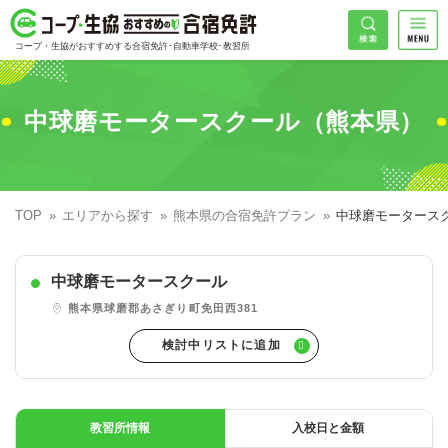
コープ・生協おすすめの合宿免許
検索
コープ・生協がおすすめする合宿免許･自動車学校･教習所
HOME
希望免許
中球磨モータースクール（熊本県）
コープ・生協おすすめの合宿免許ランキング
免許の種類で探す
地域
普通車
エリアで探す
TOP
エリアから探す
熊本県の合宿免許プラン
中球磨モータース
普通二輪
北海道エリア
割引プランで探す
希望入校日
中球磨モータースクール
大型二輪
東北エリア
早割
キャンペーンで探す
熊本県球磨郡あさぎり町免田西381
同時教習
関東エリア
ぐる割
こだわり条件で探す
26
準中型車
甲信越エリア
学割
コープ合宿免許スタッフがおすすめの教習所
入校日で探す
件
が見つかりました
大型車
北陸エリア
誕生月割
私たちについて
お一人でも安心な教習所
教習所情報
入校日と金額