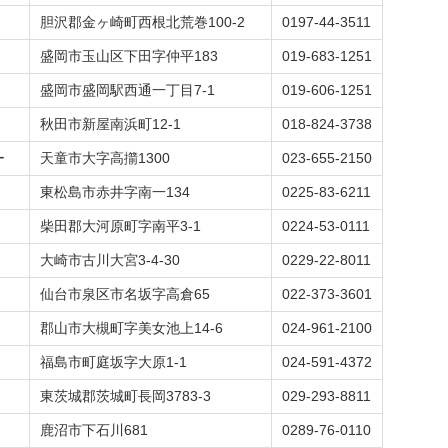
胆沢郡金ヶ崎町西根北荒巻100-2
0197-44-3511
盛岡市玉山区下田字仲平183
019-683-1251
盛岡市盛岡駅西通一丁目7-1
019-606-1251
秋田市新屋南浜町12-1
018-824-3738
ー
天童市大字高擶1300
023-655-2150
東松島市赤井字南一134
0225-83-6211
柴田郡大河原町字南平3-1
0224-53-0111
大崎市古川大宮3-4-30
0229-22-8011
仙台市泉区市名坂字高倉65
022-373-3601
郡山市大槻町字美女池上14-6
024-961-2100
福島市町庭坂字大原1-1
024-591-4372
東茨城郡茨城町長岡3783-3
029-293-8811
鹿沼市下石川681
0289-76-0110