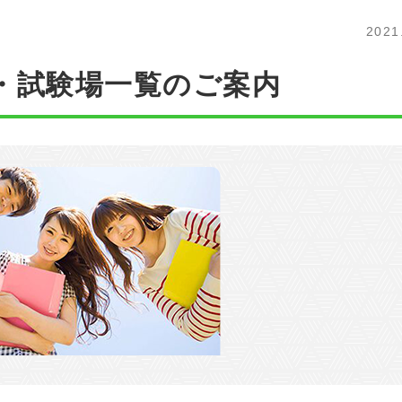
中国エリア
海
鳥取
島根
岡山
広島
2021
四国エリア
・試験場一覧のご案内
徳島
香川
愛媛
高知
九州/沖縄エリア
佐賀
長崎
熊本
大分
鹿児島
沖縄