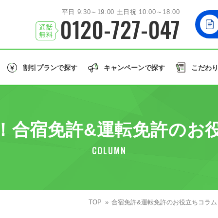
平日 9:30～19:00 土日祝 10:00～18:00
0120-727-047
割引プランで探す
キャンペーンで探す
こだわ
北海道/東北エリア
お友達
と一緒に！
学生
の方はこちら！
誕生月
のご入校で
北海道
岩手
秋田
山形
福島
北海道
！合宿免許&運転免許のお
関東エリア
大型車/
茨城
栃木
群馬
埼玉
千葉
同時教習
大型二輪免許
大型特殊/二種他
COLUMN
北陸/甲信越エリア
誕生月割
グル割
学割
石川
福井
山梨
新潟
長野
東北
許で取得できる免許の種類を見る
東海/関西エリア
愛知
静岡
TOP
兵庫
合宿免許&運転免許のお役立ちコラム
和歌山
関東