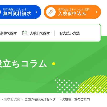
即日発送いたします!
仮申込みはキャンセル無料
無料資料請求
入校仮申込み
り条件で探す
入校日で探す
お支払い
方法
旅行
傷害保険
役立ちコラム
組合員特典
実技と試験
全国の運転免許センター・試験場一覧のご案内