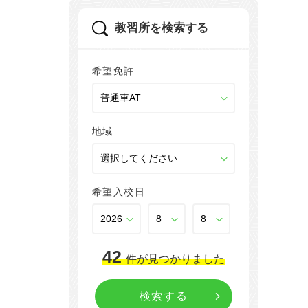
教習所を検索する
希望免許
地域
希望入校日
42
件
が見つかりました