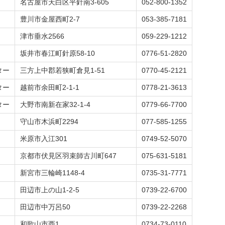
名古屋市天白区平針南3-605
052-800-1352
豊川市金屋西町2-7
053-385-7181
津市垂水2566
059-229-1212
坂井市春江町針原58-10
0776-51-2820
ター
三方上中郡若狭町倉見1-51
0770-45-2121
ター
越前市余田町2-1-1
0778-21-3613
ター
大野市南新在家32-1-4
0779-66-7700
守山市木浜町2294
077-585-1255
米原市入江301
0749-52-5070
京都市伏見区羽束師古川町647
075-631-5181
新宮市三輪崎1148-4
0735-31-7771
田辺市上の山1-2-5
0739-22-6700
田辺市中万呂50
0739-22-2268
和歌山市西1
0734-73-0110