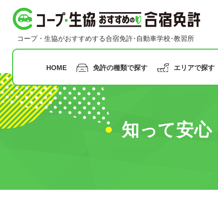
コープ・生協おすすめの合宿免許
コープ・生協がおすすめする合宿免許･自動車学校･教習所
HOME
免許の種類で探す
エリアで探す
指定月まで
の申込み
知って安心
九州
沖縄
普通二輪免許
普通車免許
早割
甲信越
合宿免
中国
北陸