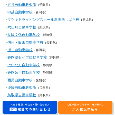
五井自動車教習所
（千葉県）
中越自動車学校
（新潟県）
マツキドライビングスクール新潟西しばた校
（新潟県）
六日町自動車学校
（新潟県）
長岡文化自動車学校
（新潟県）
信州・飯田自動車学校
（長野県）
掛川自動車学校
（静岡県）
静岡県セイブ自動車学校
（静岡県）
はいなん自動車学校
（静岡県）
静岡菊川自動車学校
（静岡県）
西尾自動車学校
（愛知県）
淡陽自動車教習所
（兵庫県）
鳥取県自動車学校
（鳥取県）
東雲学園 鳥取県東部自動車学校
（鳥取県）
電話でのお問い合わせ
入校仮申込み
東雲学園 島根自動車学校
（島根県）