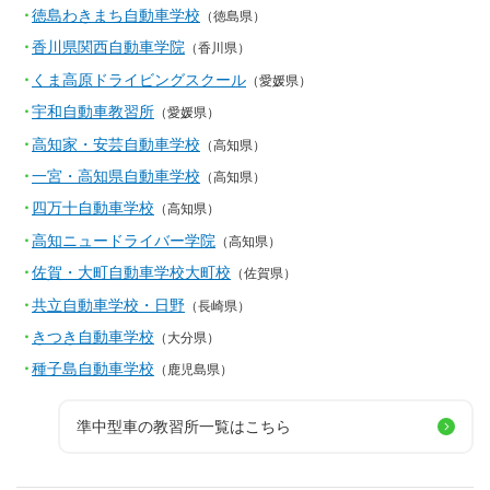
徳島わきまち自動車学校
（徳島県）
香川県関西自動車学院
（香川県）
くま高原ドライビングスクール
（愛媛県）
宇和自動車教習所
（愛媛県）
高知家・安芸自動車学校
（高知県）
一宮・高知県自動車学校
（高知県）
四万十自動車学校
（高知県）
高知ニュードライバー学院
（高知県）
佐賀・大町自動車学校大町校
（佐賀県）
共立自動車学校・日野
（長崎県）
きつき自動車学校
（大分県）
種子島自動車学校
（鹿児島県）
準中型車の教習所一覧はこちら