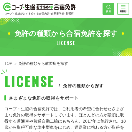
コープ・生協おすすめの合宿免許
検索
コープ・生協がおすすめする合宿免許･自動車学校･教習所
HOME
希望免許
免許の種類から合宿免許を探す
コープ・生協おすすめの合宿免許ランキング
LICENSE
免許の種類で探す
地域
普通車
エリアで探す
TOP
免許の種類から教習所を探す
普通二輪
北海道エリア
割引プランで探す
LICENSE
希望入校日
大型二輪
東北エリア
早割
キャンペーンで探す
免許の種類から探す
さまざまな免許の取得をサポート
同時教習
関東エリア
ぐる割
こだわり条件で探す
42
コープ・生協の合宿免許では、ご利用者の希望に合わせたさまざ
準中型車
甲信越エリア
学割
コープ合宿免許スタッフがおすすめの教習所
入校日で探す
件
が見つかりました
まな免許の取得をサポートしています。ほとんどの方が最初に取
得する普通車や普通自動二輪はもちろん、2017年に施行され、18
大型車
北陸エリア
誕生月割
私たちについて
お一人でも安心な教習所
歳から取得可能な準中型車をはじめ、運送業に携わる方が取得を