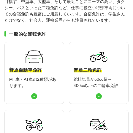
目指す、中型車、大型車、そして最近ことにニーズの高い、タク
大型特殊
東海エリア
組合員特典
コープ・生協おすすめの合宿免許パンフレット
教習料金が安い教習所
シー、バスといった二種免許など、仕事に役立つ特殊車両につい
ての合宿免許も豊富にご用意しています。合宿免許は、学生さん
けん引
関西エリア
お支払い
合宿免許の食事がおいしいと好評な教習所
について
だけでなく、社会人、運輸業界からも注目されています。
中型車
中国エリア
よくある質問
温泉プランがある教習所
一般的な運転免許
大型二種
四国エリア
入校の流れ/スケジュール
自炊ができる教習所
免許の種類
エリア
割引プラン
から探す
から探す
から探す
普通二種
九州エリア
給付金制度について
ホテルプランがある教習所
閉じる
中型二種
沖縄エリア
合宿免許とは
普通自動車免許
普通二輪免許
大型車+大型特殊
免許の行政処分と再取得について
MT車・AT車の2種類があ
総排気量が50cc超～
ります。
400cc以下の二輪車免許
大型車+けん引
取り消し処分を受けた方の再取得
大型特殊+けん引
初心運転者の処分と再試験
大型車+大型特殊+けん引
停止処分を受けた方の再取得
全国の運転免許センター・試験場一覧