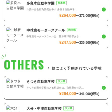
多良木自動車学園
熊本県
☆夏休み合宿免許受付中☆ 多良木自動車学...
¥264,000
〜
372,000
(税込)
中球磨モータースクール
熊本県
中球磨モータースクールは、熊本県球磨郡あさ...
¥247,500
〜
335,500
(税込)
OTHERS
他によく予約されている学校
きつき自動車学校
大分県
きつき自動車学校のある杵築市は、自然豊かで武...
¥264,000
〜
341,000
(税込)
大分・中津自動車学校
大分県