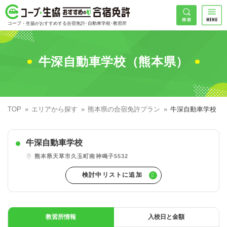
コープ・生協おすすめの合宿免許
検索
コープ・生協がおすすめする合宿免許･自動車学校･教習所
HOME
希望免許
牛深自動車学校（熊本県）
コープ・生協おすすめの合宿免許ランキング
免許の種類で探す
地域
普通車
エリアで探す
TOP
エリアから探す
熊本県の合宿免許プラン
牛深自動車学校
普通二輪
北海道エリア
割引プランで探す
希望入校日
牛深自動車学校
大型二輪
東北エリア
早割
キャンペーンで探す
熊本県天草市久玉町南神鳴子5532
同時教習
関東エリア
ぐる割
こだわり条件で探す
71
準中型車
甲信越エリア
学割
コープ合宿免許スタッフがおすすめの教習所
入校日で探す
件
が見つかりました
大型車
北陸エリア
誕生月割
私たちについて
お一人でも安心な教習所
教習所情報
入校日と金額