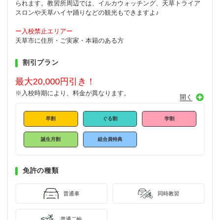
られます。教習所周辺では、イルカウォッチング、天草トライア
スロンや天草ハイヤ踊りなどの観光もできますよ♪
ー入校禁止エリアー
天草市に住所・ご実家・本籍のある方
割引プラン
最大20,000円引き！
※入校時期により、料金が異なります。
早割
ぐる割
学割
誕生月割
組合員特典
免許の種類
普通車
同時教習
普通二輪