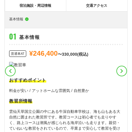
大型特殊
東海エリア
組合員特典
コープ・生協おすすめの合宿免許パンフレット
教習料金が安い教習所
宿泊施設・周辺情報
交通アクセス
けん引
関西エリア
お支払い
合宿免許の食事がおいしいと好評な教習所
について
基本情報
中型車
中国エリア
よくある質問
温泉プランがある教習所
基本情報
大型二種
四国エリア
入校の流れ/スケジュール
自炊ができる教習所
免許の種類
エリア
割引プラン
から探す
から探す
から探す
¥246,400
普通二種
九州エリア
給付金制度について
ホテルプランがある教習所
普通車AT
〜330,000(税込)
閉じる
中型二種
沖縄エリア
合宿免許とは
大型車+大型特殊
免許の行政処分と再取得について
おすすめポイント
大型車+けん引
取り消し処分を受けた方の再取得
料金が安い / アットホームな雰囲気 / 自然豊か
教習所情報
大型特殊+けん引
初心運転者の処分と再試験
雲仙天草国立公園の中にある牛深自動車学校は、海も山もある大
大型車+大型特殊+けん引
停止処分を受けた方の再取得
自然に囲まれた教習所です。教習コースは初心者でも走りやす
く、路上コースは潮風が感じられる海岸沿いも走ります。親切・
全国の運転免許センター・試験場一覧
ていねいな教習をされているので、卒業まで安心して教習を受け