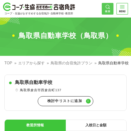
コープ・生協おすすめの合宿免許
検索
コープ・生協がおすすめする合宿免許･自動車学校･教習所
HOME
希望免許
鳥取県自動車学校（鳥取県）
コープ・生協おすすめの合宿免許ランキング
免許の種類で探す
地域
普通車
エリアで探す
TOP
エリアから探す
鳥取県の合宿免許プラン
鳥取県自動車学校
普通二輪
北海道エリア
割引プランで探す
希望入校日
鳥取県自動車学校
大型二輪
東北エリア
早割
キャンペーンで探す
鳥取県倉吉市西倉吉町137
同時教習
関東エリア
ぐる割
こだわり条件で探す
42
準中型車
甲信越エリア
学割
コープ合宿免許スタッフがおすすめの教習所
入校日で探す
件
が見つかりました
大型車
北陸エリア
誕生月割
私たちについて
お一人でも安心な教習所
教習所情報
入校日と金額