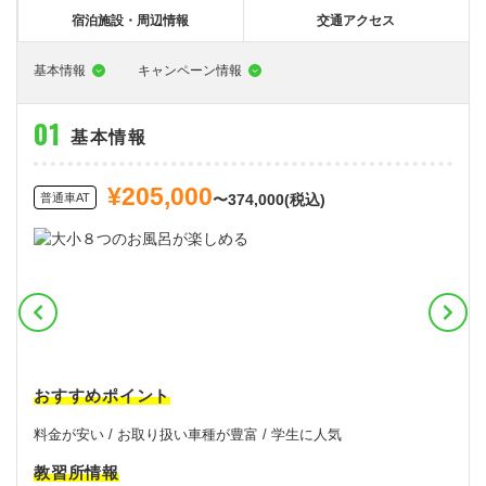
大型特殊
東海エリア
組合員特典
コープ・生協おすすめの合宿免許パンフレット
教習料金が安い教習所
宿泊施設・周辺情報
交通アクセス
けん引
関西エリア
お支払い
合宿免許の食事がおいしいと好評な教習所
について
基本情報
キャンペーン情報
中型車
中国エリア
よくある質問
温泉プランがある教習所
基本情報
大型二種
四国エリア
入校の流れ/スケジュール
自炊ができる教習所
免許の種類
エリア
割引プラン
から探す
から探す
から探す
¥205,000
普通二種
九州エリア
給付金制度について
ホテルプランがある教習所
普通車AT
〜374,000(税込)
閉じる
中型二種
沖縄エリア
合宿免許とは
大型車+大型特殊
免許の行政処分と再取得について
大型車+けん引
取り消し処分を受けた方の再取得
大型特殊+けん引
初心運転者の処分と再試験
おすすめポイント
大型車+大型特殊+けん引
停止処分を受けた方の再取得
料金が安い / お取り扱い車種が豊富 / 学生に人気
全国の運転免許センター・試験場一覧
教習所情報