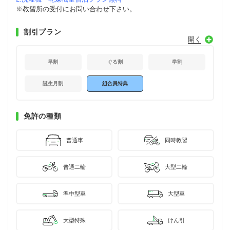
※教習所の受付にお問い合わせ下さい。
割引プラン
早割
ぐる割
学割
誕生月割
組合員特典
免許の種類
普通車
同時教習
普通二輪
大型二輪
準中型車
大型車
大型特殊
けん引