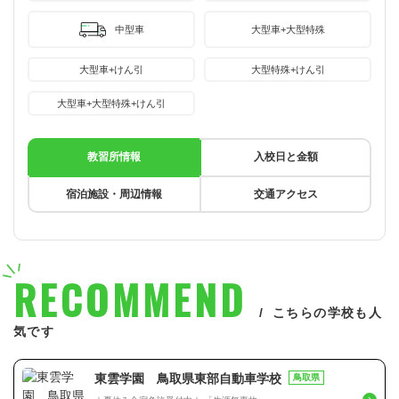
中型車
大型車+大型特殊
大型車+けん引
大型特殊+けん引
大型車+大型特殊+けん引
教習所情報
入校日と金額
宿泊施設・周辺情報
交通アクセス
RECOMMEND
こちらの学校も人
気です
東雲学園 鳥取県東部自動車学校
鳥取県