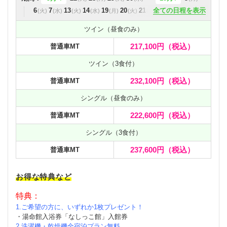
6
7
13
14
19
20
21
全ての日程を表示
26
27
28
11月
2
4
9
10
11
16
ツイン（昼食のみ）
17
18
24
25
30
12月
1
2
217,100円
（税込）
普通車MT
7
8
9
14
15
16
21
22
23
入校日カレンダーを見る
ツイン（3食付）
232,100円
（税込）
普通車MT
シングル（昼食のみ）
222,600円
（税込）
普通車MT
シングル（3食付）
237,600円
（税込）
普通車MT
お得な特典など
特典：
1.ご希望の方に、いずれか1枚プレゼント！
・湯命館入浴券
「なしっこ館」入館券
2.洗濯機・乾燥機全宿泊プラン無料