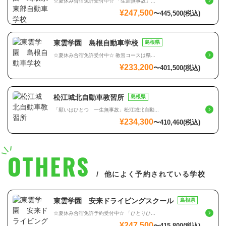
☆夏休み合宿免許受付中☆ 「生涯無事故」...
¥247,500
〜
445,500
(税込)
東雲学園 島根自動車学校
島根県
☆夏休み合宿免許受付中☆ 教習コースは県...
¥233,200
〜
401,500
(税込)
松江城北自動車教習所
島根県
「願いはひとつ 一生無事故」松江城北自動...
¥234,300
〜
410,460
(税込)
OTHERS
他によく予約されている学校
東雲学園 安来ドライビングスクール
島根県
☆夏休み合宿免許予約受付中☆ 「ひとりひ...
¥247,500
〜
415,800
(税込)