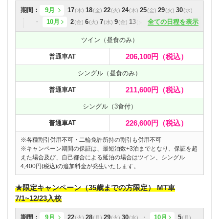
期間：
9月
17
18
22
24
25
29
30
10月
2
6
7
9
13
14
全ての日程を表示
16
20
21
23
27
28
30
11月
4
ツイン（昼食のみ）
6
10
11
13
17
18
20
24
25
206,100円
（税込）
普通車AT
27
12月
1
2
4
8
9
10
14
15
16
17
21
22
23
シングル（昼食のみ）
入校日カレンダーを見る
211,600円
（税込）
普通車AT
シングル（3食付）
226,600円
（税込）
普通車AT
※各種割引併用不可・二輪免許所持の割引も併用不可
※キャンペーン期間の保証は、最短泊数+3泊までとなり、保証を超
えた場合及び、自己都合による延泊の場合はツイン、シングル
4,400円(税込)の追加料金が発生いたします。
★限定キャンペーン（35歳までの方限定） MT車
7/1~12/23入校
期間：
9月
22
28
29
30
10月
5