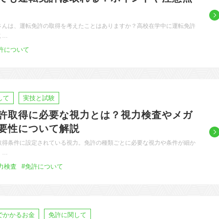
さんは、運転免許の取得を考えたことはありますか？高校在学中に運転免許
こ…
許について
して
実技と試験
許取得に必要な視力とは？視力検査やメガ
要性について解説
取得条件に設定されている視力。免許の種類ごとに必要な視力や条件が細か
、…
力検査
#免許について
でかかるお金
免許に関して