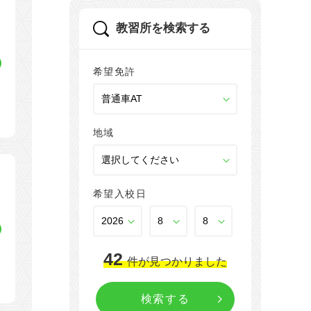
教習所を検索する
希望免許
地域
希望入校日
42
件
が見つかりました