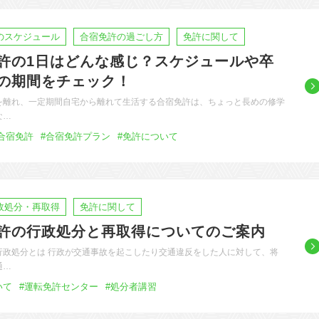
のスケジュール
合宿免許の過ごし方
免許に関して
許の1日はどんな感じ？スケジュールや卒
の期間をチェック！
を離れ、一定期間自宅から離れて生活する合宿免許は、ちょっと長めの修学
な…
合宿免許
#合宿免許プラン
#免許について
政処分・再取得
免許に関して
許の行政処分と再取得についてのご案内
行政処分とは 行政が交通事故を起こしたり交通違反をした人に対して、将
通…
いて
#運転免許センター
#処分者講習