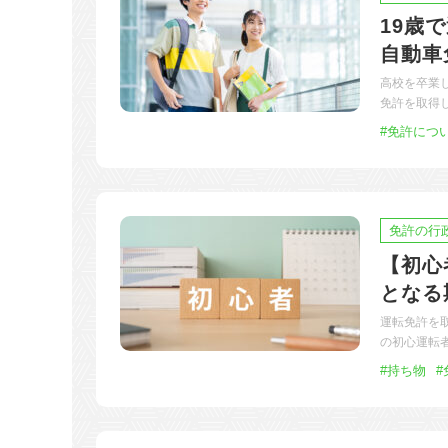
19歳
自動車
高校を卒業
免許を取得
#免許につ
免許の行
【初心
となる
運転免許を
の初心運転
#持ち物