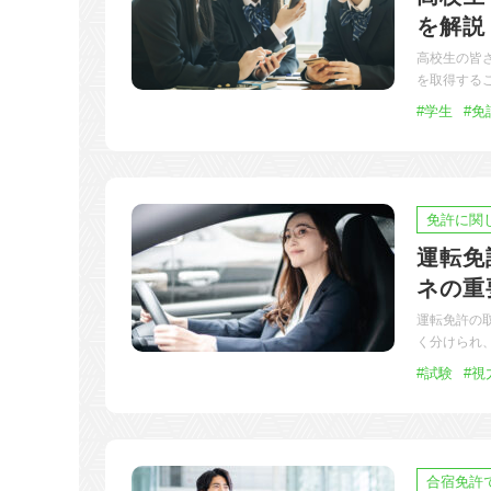
を解説
高校生の皆
を取得する
#学生
#免
免許に関
運転免
ネの重
運転免許の
く分けられ
#試験
#視
合宿免許