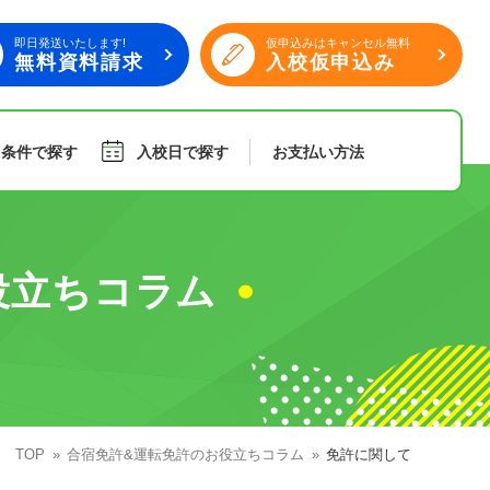
即日発送いたします!
仮申込みはキャンセル無料
無料資料請求
入校仮申込み
り条件で探す
入校日で探す
お支払い
方法
旅行
傷害保険
役立ちコラム
組合員特典
TOP
合宿免許&運転免許のお役立ちコラム
免許に関して