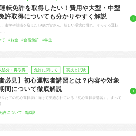
で運転免許を取得したい！費用や大型・中型
免許取得についても分かりやすく解説
し、進学や就職を迎えた19歳の皆さん。新しい環境に慣れ、そろそろ運転
し…
いて
#お金
#合宿免許
#学生
政処分・再取得
免許に関して
実技と試験
者必見】初心運転者講習とは？内容や対象
期間について徹底解説
取りたての初心運転者に向けて実施されている「初心運転者講習」。すべて
者…
#免許について
#試験