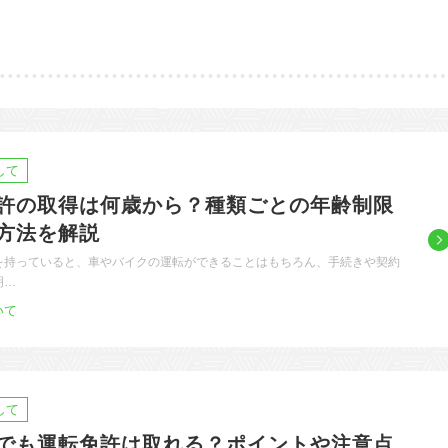
中国エリア
海
鳥取
島根
岡山
広島
四国エリア
徳島
香川
愛媛
高知
九州/沖縄エリア
佐賀
長崎
熊本
大分
鹿児島
沖縄
して
許の取得は何歳から？種類ごとの年齢制限
方法を解説
を持っていると、車やバイクの運転ができることはもちろん、手続きや契約
明…
いて
して
でも運転免許は取れる？ポイントや注意点