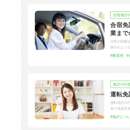
合宿免許
合宿免
業まで
日常の喧騒
旅行のよう
#教習所
#
免許の行
運転免
運転免許の
来の道路交
#免許につ