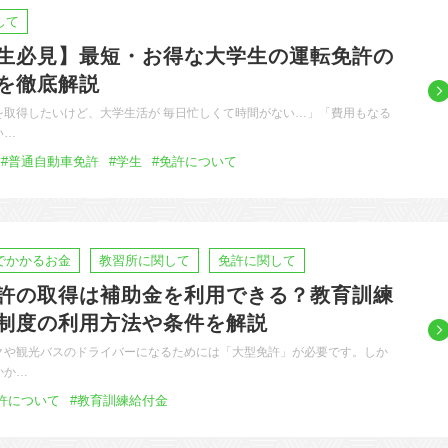
して
生必見】最短・お得な大学生の運転免許の
を徹底解説
を取得したいけど、大学生活が 毎日忙しくて時間がない…」「費用もなる
い…
#普通自動車免許
#学生
#免許について
でかかるお金
教習所に関して
免許に関して
許の取得は補助金を利用できる？教育訓練
制度の利用方法や条件を解説
クや観光バスのドライバーになるためには「大型免許」が必要です。しか
かか…
許について
#教育訓練給付金