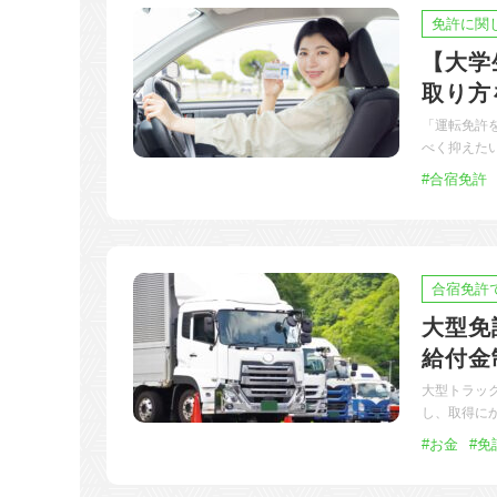
免許に関
【大学
取り方
「運転免許
べく抑えた
#合宿免許
合宿免許
大型免
給付金
大型トラッ
し、取得に
#お金
#免