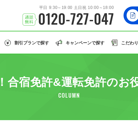
平日 9:30～19:00 土日祝 10:00～18:00
0120-727-047
割引プランで探す
キャンペーンで探す
こだわ
北海道/東北エリア
お友達
と一緒に！
学生
の方はこちら！
誕生月
のご入校で
北海道
岩手
秋田
山形
福島
北海道
！合宿免許&運転免許のお
関東エリア
大型車/
茨城
栃木
群馬
埼玉
千葉
同時教習
大型二輪免許
大型特殊/二種他
COLUMN
北陸/甲信越エリア
誕生月割
グル割
学割
石川
福井
山梨
新潟
長野
東北
許で取得できる免許の種類を見る
東海/関西エリア
愛知
静岡
兵庫
和歌山
関東