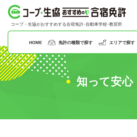
コープ・生協おすすめの合宿免許
コープ・生協がおすすめする合宿免許･自動車学校･教習所
HOME
免許の種類で探す
エリアで探す
指定月まで
の申込み
知って安心
九州
沖縄
普通二輪免許
普通車免許
早割
甲信越
合宿免
中国
北陸