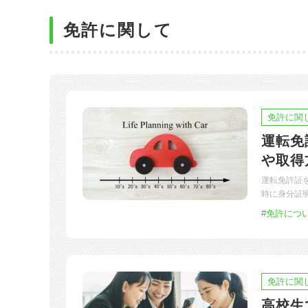
東
免許に関して
関西
四国
免許に関
運転免
や取得
運転免許証
時に身分証
#免許につ
免許に関
高校生