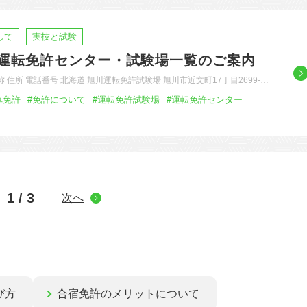
して
実技と試験
運転免許センター・試験場一覧のご案内
称 住所 電話番号 北海道 旭川運転免許試験場 旭川市近文町17丁目2699-…
車免許
#免許について
#運転免許試験場
#運転免許センター
1 / 3
次へ
び方
合宿免許のメリットについて