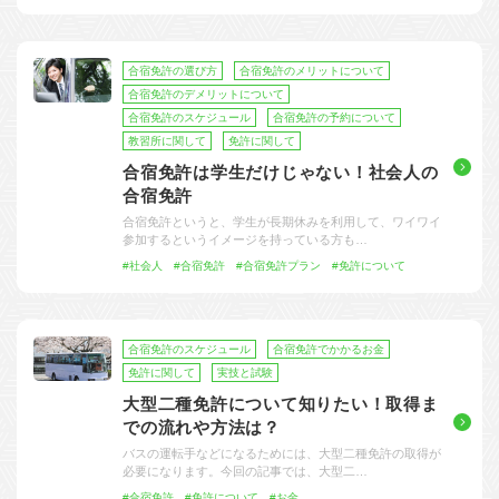
合宿免許の選び方
合宿免許のメリットについて
合宿免許のデメリットについて
合宿免許のスケジュール
合宿免許の予約について
教習所に関して
免許に関して
合宿免許は学生だけじゃない！社会人の
合宿免許
合宿免許というと、学生が長期休みを利用して、ワイワイ
参加するというイメージを持っている方も…
#社会人
#合宿免許
#合宿免許プラン
#免許について
合宿免許のスケジュール
合宿免許でかかるお金
免許に関して
実技と試験
大型二種免許について知りたい！取得ま
での流れや方法は？
バスの運転手などになるためには、大型二種免許の取得が
必要になります。今回の記事では、大型二…
#合宿免許
#免許について
#お金