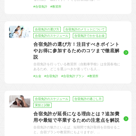
大型特殊
東海エリア
組合員特典
お支払い
教習料金が安い教習所
について
#合宿免許
#教習所
けん引
関西エリア
よくある質問
合宿免許の食事がおいしいと好評な教習所
中型車
中国エリア
入校の流れ/スケジュール
温泉プランがある教習所
合宿免許の選び方
合宿免許のメリットについて
合宿免許のスケジュール
合宿免許でかかるお金
大型二種
四国エリア
給付金制度について
自炊ができる教習所
合宿免許の選び方！注目すべきポイント
免許の種類
エリア
割引プラン
から探す
やお得に参加するためのコツまで徹底解
から探す
から探す
普通二種
九州エリア
合宿免許とは
ホテルプランがある教習所
説
合宿免許を行っている教習所（自動車学校）は全国各地に
閉じる
中型二種
沖縄エリア
免許の行政処分と再取得について
あるため、どこを選ぶべきか迷っている人…
#お金
#合宿免許
#合宿免許プラン
#教習所
大型車+大型特殊
取り消し処分を受けた方の再取得
大型車+けん引
初心運転者の処分と再試験
合宿免許のスケジュール
合宿免許の過ごし方
大型特殊+けん引
停止処分を受けた方の再取得
実技と試験
合宿免許が延長になる理由とは？追加費
大型車+大型特殊+けん引
全国の運転免許センター・試験場一覧
用や最短で卒業するための注意点を解説
合宿免許の魅力といえば、短期間で免許取得を目指せるこ
と。合宿プランや教習所にもよりますが、…