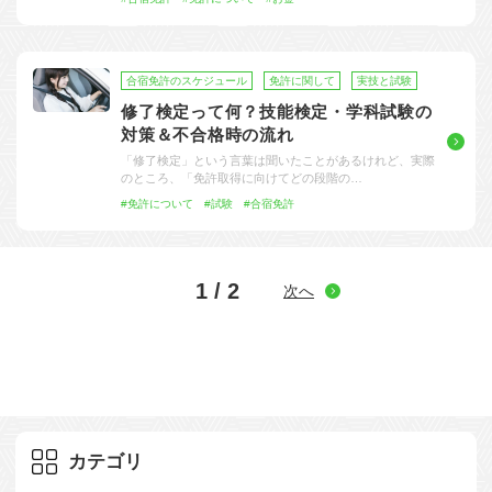
合宿免許のスケジュール
免許に関して
実技と試験
修了検定って何？技能検定・学科試験の
対策＆不合格時の流れ
「修了検定」という言葉は聞いたことがあるけれど、実際
のところ、「免許取得に向けてどの段階の…
#免許について
#試験
#合宿免許
1 / 2
次へ
カテゴリ