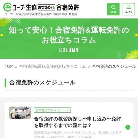
コープ・生協おすすめの合宿免許
検索
コープ・生協がおすすめする合宿免許･自動車学校･教習所
HOME
知って安心！合宿免許&運転免許の
希望免許
コープ・生協おすすめの合宿免許ランキング
お役立ちコラム
COLUMN
免許の種類で探す
地域
普通車
エリアで探す
TOP
合宿免許&運転免許のお役立ちコラム
合宿免許のスケジュール
普通二輪
北海道エリア
割引プランで探す
合宿免許のスケジュール
希望入校日
大型二輪
東北エリア
早割
キャンペーンで探す
同時教習
関東エリア
ぐる割
こだわり条件で探す
合宿免許のスケジュール
42
準中型車
甲信越エリア
学割
コープ合宿免許スタッフがおすすめの教習所
入校日で探す
件
が見つかりました
合宿免許の教習所探し〜申し込み〜免許
を取得するまでの流れは？
大型車
北陸エリア
誕生月割
私たちについて
お一人でも安心な教習所
自動車免許を取得したいと考えたときは、教習所に入校す
る方法が一般的です。中でも合宿免許は、…