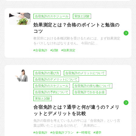
合宿免許のスケジュール
実技と試験
効果測定とは？合格のポイントと勉強の
コツ
教習所における各種試験を受けるためには、まず効果測定
をパスしなければなりません。 今回の記…
#合宿免許
#試験
#効果測定
合宿免許の選び方
合宿免許のメリットについて
合宿免許のデメリットについて
合宿免許のスケジュール
合宿免許の持ち物について
合宿免許の予約について
合宿免許でかかるお金
実技と試験
合宿免許とは？通学と何が違うの？メリ
ットとデメリットを比較
免許の取得を考えている人の中には「合宿免許」という言
葉は聞いたことはあるけれど、「具体的に…
#合宿免許
#合宿免許プラン
#一時帰宅
#通学