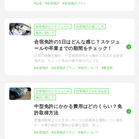
#お金
#合宿免許
#合宿免許プラン
合宿免許のスケジュール
合宿免許の過ごし方
免許に関して
合宿免許の1日はどんな感じ？スケジュ
ールや卒業までの期間をチェック！
日常の喧騒を離れ、一定期間自宅から離れて生活する合宿
免許は、ちょっと長めの修学旅行のような…
#合宿免許
#合宿免許プラン
#免許について
#教習所
合宿免許のスケジュール
合宿免許でかかるお金
免許に関して
中型免許にかかる費用はどのくらい？免
許取得方法
普通自動車よりも大きいサイズの自動車を運転したい場合
や、仕事の都合で運転が必要な場合、持っ…
#合宿免許
#合宿免許プラン
#免許について