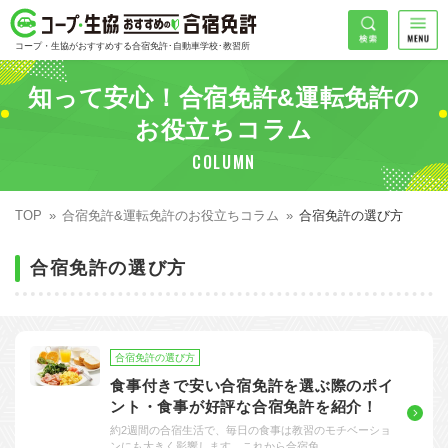
コープ・生協おすすめの合宿免許
検索
コープ・生協がおすすめする合宿免許･自動車学校･教習所
HOME
知って安心！合宿免許&運転免許の
希望免許
コープ・生協おすすめの合宿免許ランキング
お役立ちコラム
COLUMN
免許の種類で探す
地域
普通車
エリアで探す
TOP
合宿免許&運転免許のお役立ちコラム
合宿免許の選び方
普通二輪
北海道エリア
割引プランで探す
合宿免許の選び方
希望入校日
大型二輪
東北エリア
早割
キャンペーンで探す
同時教習
関東エリア
ぐる割
こだわり条件で探す
合宿免許の選び方
71
準中型車
甲信越エリア
学割
コープ合宿免許スタッフがおすすめの教習所
入校日で探す
件
が見つかりました
食事付きで安い合宿免許を選ぶ際のポイ
ント・食事が好評な合宿免許を紹介！
大型車
北陸エリア
誕生月割
私たちについて
お一人でも安心な教習所
約2週間の合宿生活で、毎日の食事は教習のモチベーショ
ンにも大きく影響します。これから合宿免…