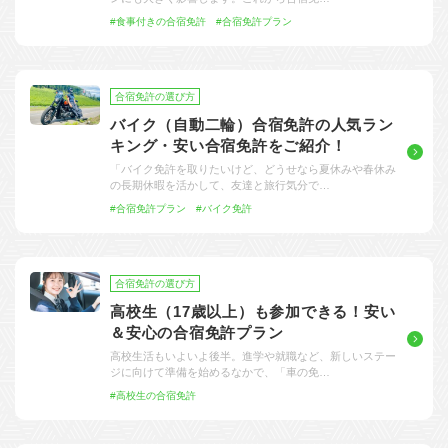
大型特殊
東海エリア
組合員特典
お支払い
教習料金が安い教習所
について
#食事付きの合宿免許
#合宿免許プラン
けん引
関西エリア
よくある質問
合宿免許の食事がおいしいと好評な教習所
中型車
中国エリア
入校の流れ/スケジュール
温泉プランがある教習所
合宿免許の選び方
バイク（自動二輪）合宿免許の人気ラン
大型二種
四国エリア
給付金制度について
自炊ができる教習所
キング・安い合宿免許をご紹介！
免許の種類
エリア
割引プラン
から探す
から探す
から探す
「バイク免許を取りたいけど、どうせなら夏休みや春休み
普通二種
九州エリア
合宿免許とは
ホテルプランがある教習所
の長期休暇を活かして、友達と旅行気分で…
#合宿免許プラン
#バイク免許
閉じる
中型二種
沖縄エリア
免許の行政処分と再取得について
大型車+大型特殊
取り消し処分を受けた方の再取得
合宿免許の選び方
大型車+けん引
初心運転者の処分と再試験
高校生（17歳以上）も参加できる！安い
＆安心の合宿免許プラン
大型特殊+けん引
停止処分を受けた方の再取得
高校生活もいよいよ後半。進学や就職など、新しいステー
ジに向けて準備を始めるなかで、「車の免…
大型車+大型特殊+けん引
全国の運転免許センター・試験場一覧
#高校生の合宿免許