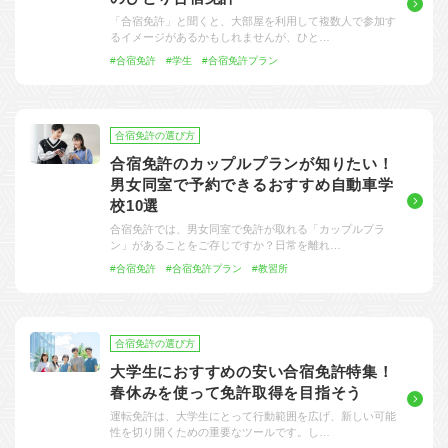
「合宿免許」と聞くと、大部屋を利用して複数人で参加す
るイメージがあるかもしれませんが、ひと…
#合宿免許
#学生
#合宿免許プラン
合宿免許の選び方
合宿免許のカップルプランが知りたい！
男女同室で予約できるおすすめ自動車学
校10選
合宿免許では、男女同室で免許が取れる「カップルプラ
ン」があることをご存じですか？日常を離れ…
#合宿免許
#合宿免許プラン
#教習所
合宿免許の選び方
大学生におすすめの安い合宿免許特集！
春休みを使って免許取得を目指そう
運転免許は、大学生にとって行動範囲を広げ、新しい可能
性を切り開くための重要なツールです。し…