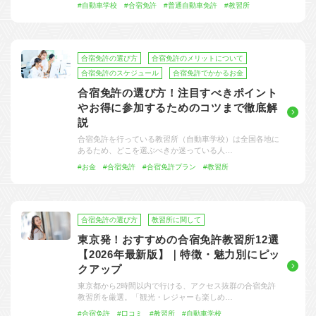
#自動車学校
#合宿免許
#普通自動車免許
#教習所
合宿免許の選び方
合宿免許のメリットについて
合宿免許のスケジュール
合宿免許でかかるお金
合宿免許の選び方！注目すべきポイント
やお得に参加するためのコツまで徹底解
説
合宿免許を行っている教習所（自動車学校）は全国各地に
あるため、どこを選ぶべきか迷っている人…
#お金
#合宿免許
#合宿免許プラン
#教習所
合宿免許の選び方
教習所に関して
東京発！おすすめの合宿免許教習所12選
【2026年最新版】｜特徴・魅力別にピッ
クアップ
東京都から2時間以内で行ける、アクセス抜群の合宿免許
教習所を厳選。「観光・レジャーも楽しめ…
#合宿免許
#口コミ
#教習所
#自動車学校