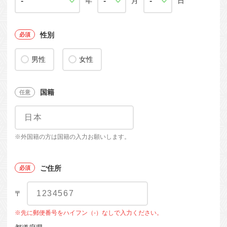
年
月
日
性別
男性
女性
国籍
※外国籍の方は国籍の入力お願いします。
ご住所
〒
※先に郵便番号をハイフン（-）なしで入力ください。