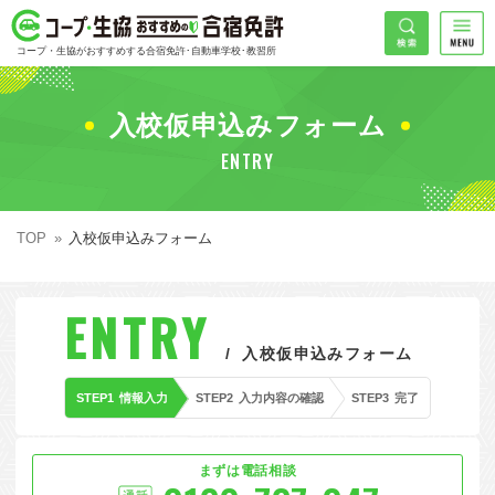
コープ・生協おすすめの合宿免許
検索
コープ・生協がおすすめする合宿免許･自動車学校･教習所
HOME
希望免許
入校仮申込みフォーム
コープ・生協おすすめの合宿免許ランキング
ENTRY
免許の種類で探す
地域
普通車
エリアで探す
TOP
入校仮申込みフォーム
普通二輪
北海道エリア
割引プランで探す
希望入校日
ENTRY
大型二輪
東北エリア
早割
キャンペーンで探す
入校仮申込みフォーム
同時教習
関東エリア
ぐる割
こだわり条件で探す
STEP1
情報入力
STEP2
入力内容の確認
STEP3
完了
47
準中型車
甲信越エリア
学割
コープ合宿免許スタッフがおすすめの教習所
入校日で探す
件
が見つかりました
大型車
北陸エリア
誕生月割
私たちについて
お一人でも安心な教習所
まずは電話相談