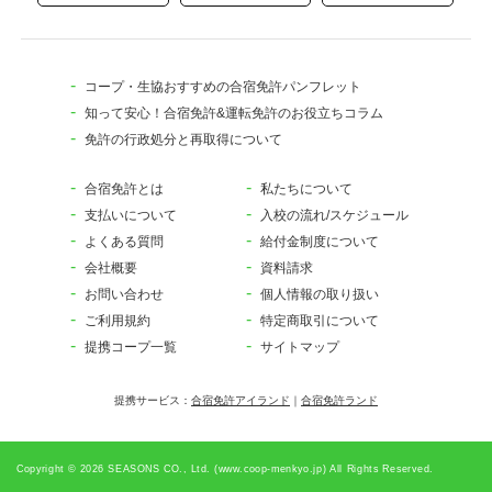
コープ・生協おすすめの合宿免許パンフレット
知って安心！合宿免許&運転免許のお役立ちコラム
免許の行政処分と再取得について
合宿免許とは
私たちについて
支払いについて
入校の流れ/スケジュール
よくある質問
給付金制度について
会社概要
資料請求
お問い合わせ
個人情報の取り扱い
ご利用規約
特定商取引について
提携コープ一覧
サイトマップ
提携サービス：
合宿免許アイランド
｜
合宿免許ランド
Copyright © 2026 SEASONS CO., Ltd. (www.coop-menkyo.jp) All Rights Reserved.