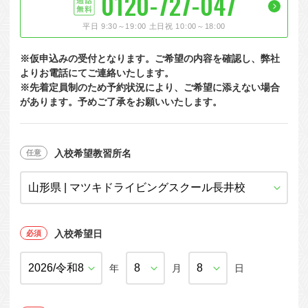
0120-727-047
大型特殊
東海エリア
組合員特典
コープ・生協おすすめの合宿免許パンフレット
教習料金が安い教習所
平日 9:30～19:00 土日祝 10:00～18:00
けん引
関西エリア
お支払い
合宿免許の食事がおいしいと好評な教習所
について
※仮申込みの受付となります。ご希望の内容を確認し、弊社
中型車
中国エリア
よくある質問
温泉プランがある教習所
よりお電話にてご連絡いたします。
※先着定員制のため予約状況により、ご希望に添えない場合
大型二種
四国エリア
入校の流れ/スケジュール
自炊ができる教習所
があります。予めご了承をお願いいたします。
免許の種類
エリア
割引プラン
から探す
から探す
から探す
普通二種
九州エリア
給付金制度について
ホテルプランがある教習所
閉じる
中型二種
沖縄エリア
合宿免許とは
入校希望教習所名
大型車+大型特殊
免許の行政処分と再取得について
大型車+けん引
取り消し処分を受けた方の再取得
入校希望日
大型特殊+けん引
初心運転者の処分と再試験
大型車+大型特殊+けん引
年
月
日
停止処分を受けた方の再取得
全国の運転免許センター・試験場一覧