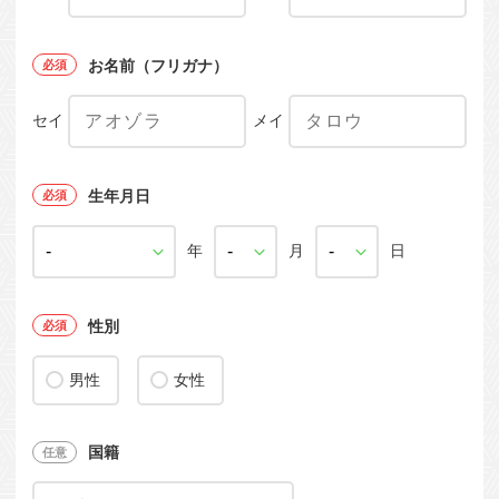
お名前（フリガナ）
セイ
メイ
生年月日
年
月
日
性別
男性
女性
国籍