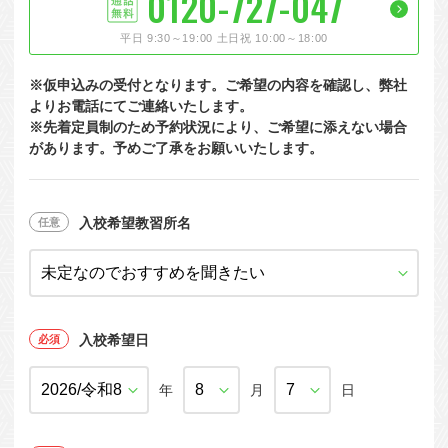
0120-727-047
大型特殊
東海エリア
組合員特典
コープ・生協おすすめの合宿免許パンフレット
教習料金が安い教習所
平日 9:30～19:00 土日祝 10:00～18:00
けん引
関西エリア
お支払い
合宿免許の食事がおいしいと好評な教習所
について
※仮申込みの受付となります。ご希望の内容を確認し、弊社
中型車
中国エリア
よくある質問
温泉プランがある教習所
よりお電話にてご連絡いたします。
※先着定員制のため予約状況により、ご希望に添えない場合
大型二種
四国エリア
入校の流れ/スケジュール
自炊ができる教習所
があります。予めご了承をお願いいたします。
免許の種類
エリア
割引プラン
から探す
から探す
から探す
普通二種
九州エリア
給付金制度について
ホテルプランがある教習所
閉じる
中型二種
沖縄エリア
合宿免許とは
入校希望教習所名
大型車+大型特殊
免許の行政処分と再取得について
大型車+けん引
取り消し処分を受けた方の再取得
入校希望日
大型特殊+けん引
初心運転者の処分と再試験
大型車+大型特殊+けん引
年
月
日
停止処分を受けた方の再取得
全国の運転免許センター・試験場一覧