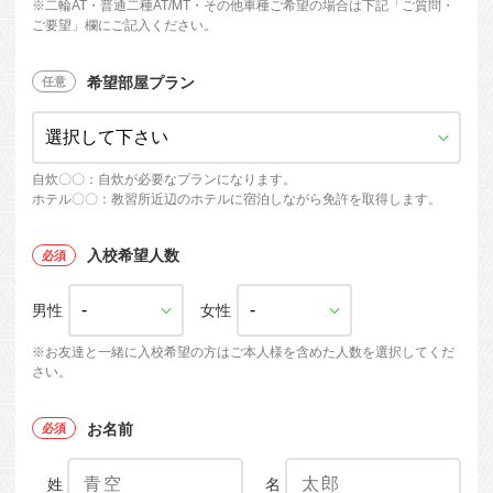
※
二輪AT・普通二種AT/MT・
その他車種ご希望の場合は下記「ご質問・
ご要望」欄にご記入ください。
希望部屋プラン
自炊〇〇：自炊が必要なプランになります。
ホテル〇〇：教習所近辺のホテルに宿泊しながら免許を取得します。
入校希望人数
男性
女性
※お友達と一緒に入校希望の方はご本人様を含めた人数を選択してくだ
さい。
お名前
姓
名