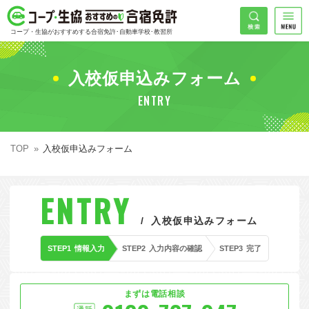
コープ・生協おすすめの合宿免許
検索
コープ・生協がおすすめする合宿免許･自動車学校･教習所
HOME
希望免許
入校仮申込みフォーム
コープ・生協おすすめの合宿免許ランキング
ENTRY
免許の種類で探す
地域
普通車
エリアで探す
TOP
入校仮申込みフォーム
普通二輪
北海道エリア
割引プランで探す
希望入校日
ENTRY
大型二輪
東北エリア
早割
キャンペーンで探す
入校仮申込みフォーム
同時教習
関東エリア
ぐる割
こだわり条件で探す
STEP1
情報入力
STEP2
入力内容の確認
STEP3
完了
47
準中型車
甲信越エリア
学割
コープ合宿免許スタッフがおすすめの教習所
入校日で探す
件
が見つかりました
大型車
北陸エリア
誕生月割
私たちについて
お一人でも安心な教習所
まずは電話相談