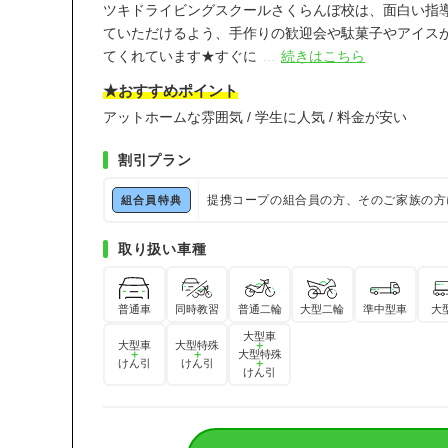
ツキドライビングスクールさくらんぼ校は、面白い指
ていただけるよう、手作りの歓迎会や駄菓子やアイス
てくれています★すぐに
…
続きはこちら
★おすすめポイント
アットホームな雰囲気 / 学生に人気 / 料金が安い
割引プラン
提携コープの組合員の方、そのご家族の方
組合員特典
取り扱い車種
普通車
同時教習
普通二輪
大型二輪
準中型車
大
大型車
大型車
大型特殊
＋
＋
＋
大型特殊
けん引
けん引
＋
けん引