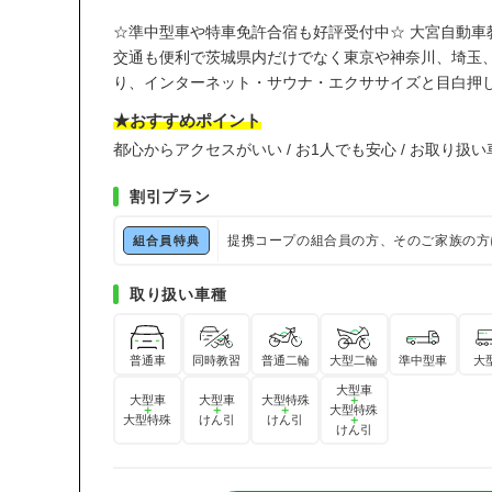
☆準中型車や特車免許合宿も好評受付中☆
大宮自動車
交通も便利で茨城県内だけでなく東京や神奈川、埼玉
り、インターネット・サウナ・エクササイズと目白押
★おすすめポイント
都心からアクセスがいい / お1人でも安心 / お取り扱
割引プラン
提携コープの組合員の方、そのご家族の方
組合員特典
取り扱い車種
普通車
同時教習
普通二輪
大型二輪
準中型車
大
大型車
大型車
大型車
大型特殊
＋
＋
＋
＋
大型特殊
大型特殊
けん引
けん引
＋
けん引