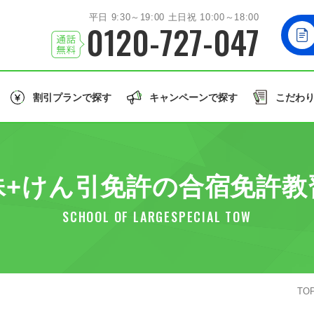
平日 9:30～19:00 土日祝 10:00～18:00
0120-727-047
割引プランで探す
キャンペーンで探す
こだわ
北海道/東北エリア
お友達
と一緒に！
学生
の方はこちら！
誕生月
のご入校で
北海道
岩手
秋田
山形
福島
北海道
殊+けん引免許の合宿免許教
関東エリア
大型車/
茨城
栃木
群馬
埼玉
千葉
同時教習
大型二輪免許
大型特殊/二種他
SCHOOL OF LARGESPECIAL TOW
北陸/甲信越エリア
誕生月割
グル割
学割
石川
福井
山梨
新潟
長野
東北
許で取得できる免許の種類を見る
東海/関西エリア
愛知
静岡
兵庫
和歌山
TO
関東