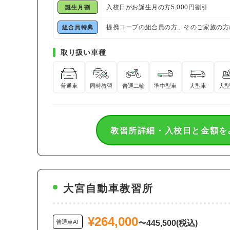
入校日がお誕生月の方5,000円割引
誕生月割
提携コープの組合員の方、そのご家族の方
組合員特典
取り扱い車種
普通車
同時教習
普通二輪
準中型車
大型車
大型
教習所詳細・入校日と金額を
大宮自動車教習所
¥264,000
普通車AT
〜445,500(税込)