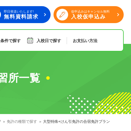
即日発送いたします!
仮申込みはキャンセル無料
無料資料請求
入校仮申込み
り条件で探す
入校日で探す
お支払い
方法
旅行
傷害保険
習所一覧
組合員特典
P
免許の種類で探す
大型特殊+けん引免許の合宿免許プラン