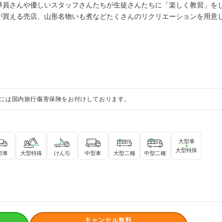
導員さんや優しいスタッフさんたちが生徒さんたちに「楽しく教習」を
が買える売店、山形名物いも煮などたくさんのリクリエーションを用意
には国内旅行傷害保険をお付けしております。
大型車
＋
大型特殊
型車
大型特殊
けん引
中型車
大型二種
中型二種
キャンセル無料