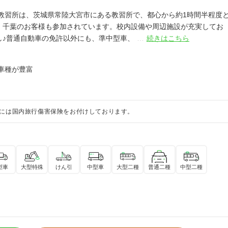
教習所は、茨城県常陸大宮市にある教習所で、都心から約1時間半程度
、千葉のお客様も参加されています。校内設備や周辺施設が充実してお
し♪普通自動車の免許以外にも、準中型車、
…
続きはこちら
い車種が豊富
には国内旅行傷害保険をお付けしております。
型車
大型特殊
けん引
中型車
大型二種
普通二種
中型二種