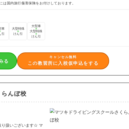
には国内旅行傷害保険をお付けしております。
大型車
型車
大型特殊
＋
＋
＋
大型特殊
ん引
けん引
＋
けん引
キャンセル無料
みる
この教習所に入校仮申込をする
くらんぼ校
取り扱いございます☆
マ