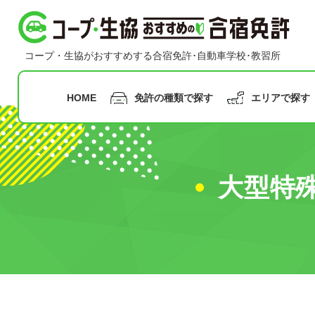
コープ・生協おすすめの合宿免許
コープ・生協がおすすめする合宿免許･自動車学校･教習所
HOME
免許の種類で探す
エリアで探す
指定月まで
の申込み
大型特
九州
沖縄
普通二輪免許
普通車免許
早割
甲信越
合宿免
中国
北陸