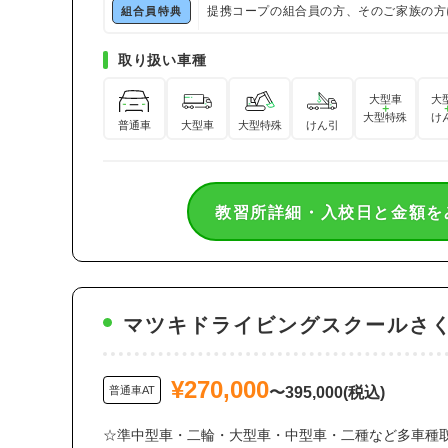
提携コープの組合員の方、そのご家族の方
組合員特典
取り扱い車種
大型車
大
＋
大型特殊
け
普通車
大型車
大型特殊
けん引
教習所詳細・入校日と金額を
マツキドライビングスクールさ
¥270,000
普通車AT
〜395,000(税込)
☆準中型車・二輪・大型車・中型車・二種など多車種