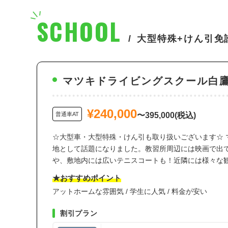
東
SCHOOL
関西
大型特殊+けん引免
四国
マツキドライビングスクール白
¥240,000
普通車AT
〜395,000(税込)
☆大型車・大型特殊・けん引も取り扱いございます☆
地として話題になりました。教習所周辺には映画で出
や、敷地内には広いテニスコートも！近隣には様々な
★おすすめポイント
アットホームな雰囲気 / 学生に人気 / 料金が安い
割引プラン