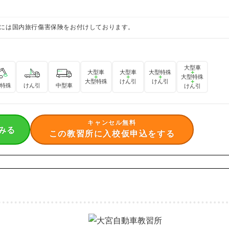
には国内旅行傷害保険をお付けしております。
大型車
大型車
大型車
大型特殊
＋
＋
＋
＋
大型特殊
大型特殊
けん引
けん引
＋
特殊
けん引
中型車
けん引
キャンセル無料
みる
この教習所に入校仮申込をする