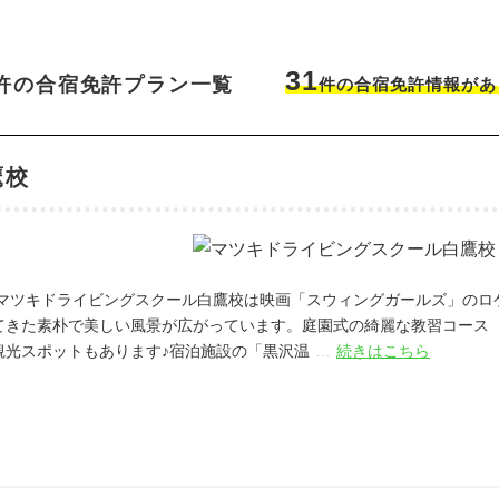
中国エリア
海
鳥取
島根
岡山
広島
31
四国エリア
許の合宿免許プラン一覧
件の合宿免許情報があ
徳島
香川
愛媛
高知
九州/沖縄エリア
佐賀
長崎
熊本
大分
宮崎
鹿児島
沖縄
鷹校
マツキドライビングスクール白鷹校は映画「スウィングガールズ」のロ
てきた素朴で美しい風景が広がっています。庭園式の綺麗な教習コース
観光スポットもあります♪宿泊施設の「黒沢温
…
続きはこちら