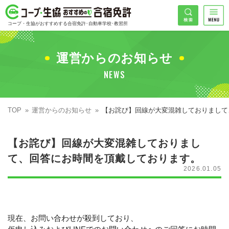
コープ・生協おすすめの合宿免許
検索
コープ・生協がおすすめする合宿免許･自動車学校･教習所
HOME
希望免許
運営からのお知らせ
コープ・生協おすすめの合宿免許ランキング
NEWS
免許の種類で探す
地域
普通車
エリアで探す
TOP
運営からのお知らせ
【お詫び】回線が大変混雑しておりまして
普通二輪
北海道エリア
割引プランで探す
【お詫び】回線が大変混雑しておりまし
希望入校日
大型二輪
東北エリア
早割
キャンペーンで探す
て、回答にお時間を頂戴しております。
2026.01.05
同時教習
関東エリア
ぐる割
こだわり条件で探す
42
準中型車
甲信越エリア
学割
コープ合宿免許スタッフがおすすめの教習所
入校日で探す
件
が見つかりました
大型車
北陸エリア
誕生月割
私たちについて
お一人でも安心な教習所
現在、お問い合わせが殺到しており、