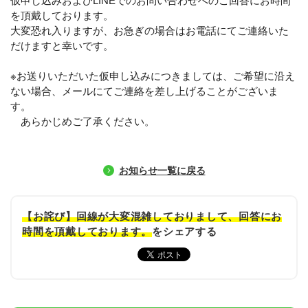
仮申し込みおよびLINEでのお問い合わせへのご回答にお時間
大型特殊
東海エリア
組合員特典
コープ・生協おすすめの合宿免許パンフレット
教習料金が安い教習所
を頂戴しております。
大変恐れ入りますが、お急ぎの場合はお電話にてご連絡いた
けん引
関西エリア
お支払い
合宿免許の食事がおいしいと好評な教習所
について
だけますと幸いです。
中型車
中国エリア
よくある質問
温泉プランがある教習所
※お送りいただいた仮申し込みにつきましては、ご希望に沿え
ない場合、メールにてご連絡を差し上げることがございま
大型二種
四国エリア
入校の流れ/スケジュール
自炊ができる教習所
免許の種類
す。
エリア
割引プラン
から探す
から探す
から探す
あらかじめご了承ください。
普通二種
九州エリア
給付金制度について
ホテルプランがある教習所
閉じる
中型二種
沖縄エリア
合宿免許とは
お知らせ一覧に戻る
大型車+大型特殊
免許の行政処分と再取得について
大型車+けん引
取り消し処分を受けた方の再取得
【お詫び】回線が大変混雑しておりまして、回答にお
時間を頂戴しております。
をシェアする
大型特殊+けん引
初心運転者の処分と再試験
大型車+大型特殊+けん引
停止処分を受けた方の再取得
全国の運転免許センター・試験場一覧