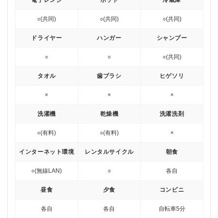
電子レンジ
ポット
冷蔵庫
○(共同)
○(共同)
○(共同)
ドライヤー
ハンガー
シャンプー
○
○
○(共同)
タオル
歯ブラシ
ヒゲソリ
×
×
×
洗濯機
乾燥機
洗濯洗剤
○(有料)
○(有料)
×
インターネット環境
レンタルサイクル
朝食
○(無線LAN)
○
各自
昼食
夕食
コンビニ
各自
各自
自転車5分