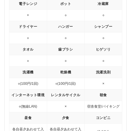
電子レンジ
ポット
冷蔵庫
×
○
○
ドライヤー
ハンガー
シャンプー
○
○
○
タオル
歯ブラシ
ヒゲソリ
○
○
○
洗濯機
乾燥機
洗濯洗剤
○(100円/1回)
○(100円/1回)
×
インターネット環境
レンタルサイクル
朝食
○(無線LAN)
×
宿舎食堂/バイキング
昼食
夕食
コンビニ
各自
昼夕あわせて入
各自
昼夕あわせて入