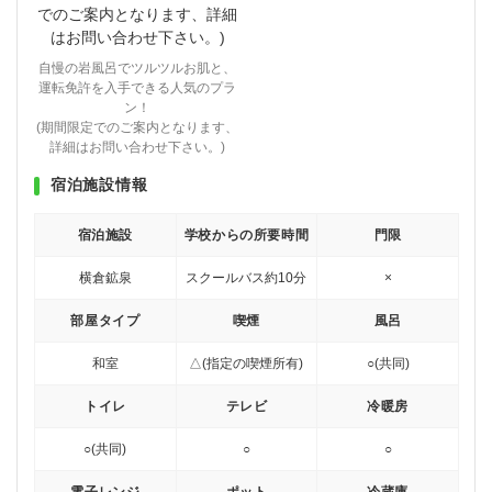
自慢の岩風呂でツルツルお肌と、
運転免許を入手できる人気のプラ
ン！
(期間限定でのご案内となります、
詳細はお問い合わせ下さい。)
宿泊施設情報
宿泊施設
学校からの所要時間
門限
横倉鉱泉
スクールバス約10分
×
部屋タイプ
喫煙
風呂
和室
△(指定の喫煙所有)
○(共同)
トイレ
テレビ
冷暖房
○(共同)
○
○