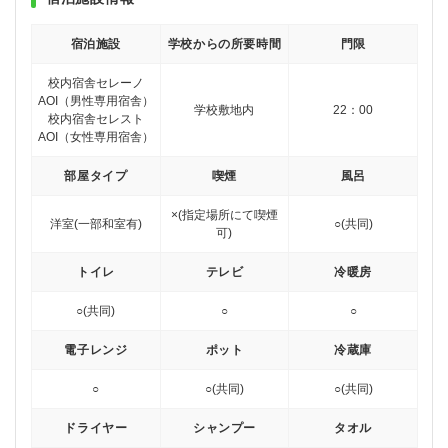
宿泊施設
学校からの所要時間
門限
校内宿舎セレーノ
AOI（男性専用宿舎）
学校敷地内
22：00
校内宿舎セレスト
AOI（女性専用宿舎）
部屋タイプ
喫煙
風呂
×(指定場所にて喫煙
洋室
(一部和室有)
○(共同)
可)
トイレ
テレビ
冷暖房
○(共同)
○
○
電子レンジ
ポット
冷蔵庫
○
○(共同)
○(共同)
ドライヤー
シャンプー
タオル