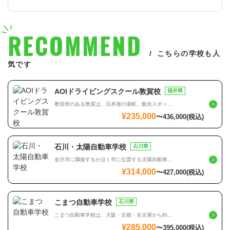
RECOMMEND
こちらの学校も人
気です
AOIドライビングスクール敦賀校
福井県
教習所のある敦賀は、日本海の港町。観光スポッ...
¥235,000
〜
436,000
(税込)
石川・太陽自動車学校
石川県
金沢市に隣接するかほく市に位置する太陽自動車...
¥314,000
〜
427,000
(税込)
こまつ自動車学校
石川県
こまつ自動車学校は、大阪・京都・名古屋から約...
¥285,000
〜
395,000
(税込)