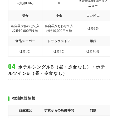
宿舎食堂/日替わりメ
○(無線LAN)
×
ニュー
昼食
夕食
コンビニ
各自
昼夕あわせて入
各自
昼夕あわせて入
徒歩1分
校時10,000円支給
校時10,000円支給
食品スーパー
ドラックストア
銀行
徒歩3分
徒歩1分
徒歩10分
ホテルシングルB（昼・夕食なし）・ホテ
ルツインB（昼・夕食なし）
宿泊施設情報
宿泊施設
学校からの所要時間
門限