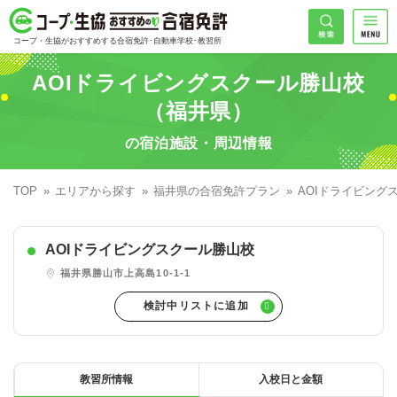
コープ・生協おすすめの合宿免許
検索
コープ・生協がおすすめする合宿免許･自動車学校･教習所
HOME
AOIドライビングスクール勝山校
希望免許
（福井県）
コープ・生協おすすめの合宿免許ランキング
の宿泊施設・周辺情報
免許の種類で探す
地域
普通車
エリアで探す
TOP
エリアから探す
福井県の合宿免許プラン
AOIドライビング
普通二輪
北海道エリア
割引プランで探す
希望入校日
AOIドライビングスクール勝山校
大型二輪
東北エリア
早割
キャンペーンで探す
福井県勝山市上高島10-1-1
同時教習
関東エリア
ぐる割
こだわり条件で探す
71
準中型車
甲信越エリア
学割
コープ合宿免許スタッフがおすすめの教習所
入校日で探す
件
が見つかりました
大型車
北陸エリア
誕生月割
私たちについて
お一人でも安心な教習所
教習所情報
入校日と金額