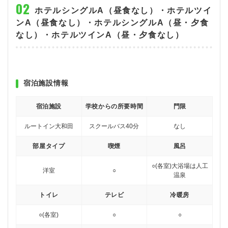
ホテルシングルA（昼食なし）・ホテルツイ
ンA（昼食なし）・ホテルシングルA（昼・夕食
なし）・ホテルツインA（昼・夕食なし）
宿泊施設情報
宿泊施設
学校からの所要時間
門限
ルートイン大和田
スクールバス40分
なし
部屋タイプ
喫煙
風呂
○(各室)
大浴場は人工
洋室
○
温泉
トイレ
テレビ
冷暖房
○(各室)
○
○