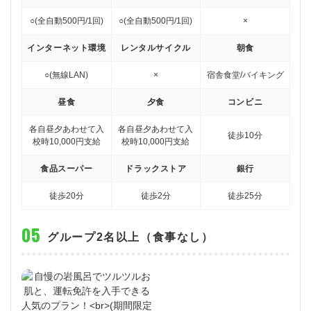
○(全自動500円/1回)
○(全自動500円/1回)
×
インターネット環境
レンタルサイクル
朝食
○(無線LAN)
×
宿舎食堂/バイキング
昼食
夕食
コンビニ
各自
昼夕あわせて入
各自
昼夕あわせて入
徒歩10分
校時10,000円支給
校時10,000円支給
食品スーパー
ドラックストア
銀行
徒歩20分
徒歩2分
徒歩25分
グループ2名以上（食事なし）