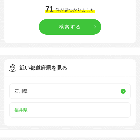
71
件
が見つかりました
近い都道府県を見る
石川県
福井県