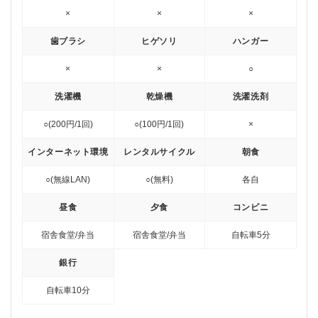
×
×
×
歯ブラシ
ヒゲソリ
ハンガー
×
×
○
洗濯機
乾燥機
洗濯洗剤
○(200円/1回)
○(100円/1回)
×
インターネット環境
レンタルサイクル
朝食
○(無線LAN)
○(無料)
各自
昼食
夕食
コンビニ
宿舎食堂/弁当
宿舎食堂/弁当
自転車5分
銀行
自転車10分