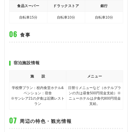
食品スーパー
ドラックストア
銀行
自転車15分
自転車10分
自転車10分
食事
宿泊施設情報
施 設
メニュー
学校寮プラン：校内食堂
ホテル&
日替りメニューなど
（ホテルプラ
ペンション：宿舎
ンの方は昼食500円現金支給）※
※サンレア21の夕食は近隣レスト
ニューホテルは夕食代800円現金
ラン
支給。
周辺の特色・観光情報