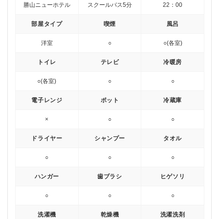
勝山ニューホテル
スクールバス5分
22：00
部屋タイプ
喫煙
風呂
洋室
○
○(各室)
トイレ
テレビ
冷暖房
○(各室)
○
○
電子レンジ
ポット
冷蔵庫
×
○
○
ドライヤー
シャンプー
タオル
○
○
○
ハンガー
歯ブラシ
ヒゲソリ
○
○
○
洗濯機
乾燥機
洗濯洗剤