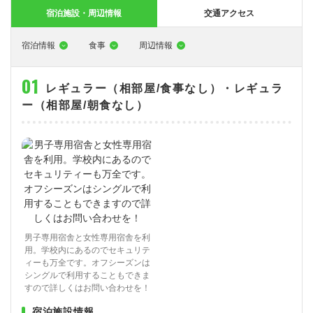
大型特殊
東海エリア
組合員特典
コープ・生協おすすめの合宿免許パンフレット
教習料金が安い教習所
宿泊施設・周辺情報
交通アクセス
けん引
関西エリア
お支払い
合宿免許の食事がおいしいと好評な教習所
について
宿泊情報
食事
周辺情報
中型車
中国エリア
よくある質問
温泉プランがある教習所
レギュラー（相部屋/食事なし）・レギュラ
大型二種
四国エリア
入校の流れ/スケジュール
自炊ができる教習所
免許の種類
ー（相部屋/朝食なし）
エリア
割引プラン
から探す
から探す
から探す
普通二種
九州エリア
給付金制度について
ホテルプランがある教習所
閉じる
中型二種
沖縄エリア
合宿免許とは
大型車+大型特殊
免許の行政処分と再取得について
大型車+けん引
取り消し処分を受けた方の再取得
男子専用宿舎と女性専用宿舎を利
大型特殊+けん引
初心運転者の処分と再試験
用。学校内にあるのでセキュリテ
ィーも万全です。オフシーズンは
大型車+大型特殊+けん引
停止処分を受けた方の再取得
シングルで利用することもできま
すので詳しくはお問い合わせを！
全国の運転免許センター・試験場一覧
宿泊施設情報