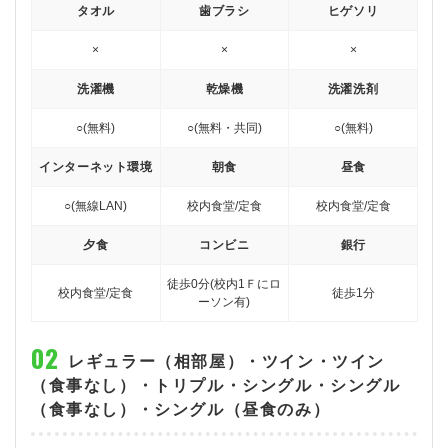
タオル
歯ブラシ
ヒゲソリ
×
×
×
洗濯機
乾燥機
洗濯洗剤
○(無料)
○(無料・共同)
○(無料)
インターネット環境
朝食
昼食
○(無線LAN)
校内食堂/定食
校内食堂/定食
夕食
コンビニ
銀行
徒歩0分(校内1Ｆにロ
校内食堂/定食
徒歩1分
ーソン有)
レギュラー（相部屋）・ツイン・ツイン
（食事なし）・トリプル・シングル・シングル
（食事なし）・シングル（昼食のみ）