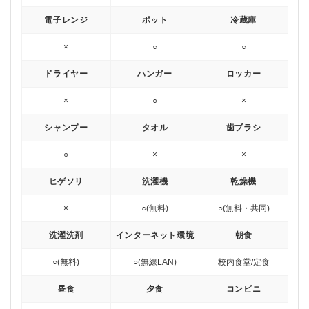
電子レンジ
ポット
冷蔵庫
×
○
○
ドライヤー
ハンガー
ロッカー
×
○
×
シャンプー
タオル
歯ブラシ
○
×
×
ヒゲソリ
洗濯機
乾燥機
×
○(無料)
○(無料・共同)
洗濯洗剤
インターネット環境
朝食
○(無料)
○(無線LAN)
校内食堂/定食
昼食
夕食
コンビニ