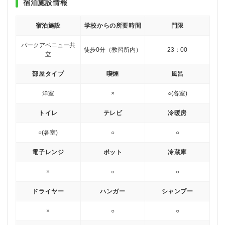
宿泊施設情報
宿泊施設
学校からの所要時間
門限
パークアベニュー共
徒歩0分（教習所内）
23：00
立
部屋タイプ
喫煙
風呂
洋室
×
○(各室)
トイレ
テレビ
冷暖房
○(各室)
○
○
電子レンジ
ポット
冷蔵庫
×
○
○
ドライヤー
ハンガー
シャンプー
×
○
○