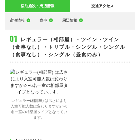
大型特殊
東海エリア
組合員特典
コープ・生協おすすめの合宿免許パンフレット
教習料金が安い教習所
宿泊施設・周辺情報
交通アクセス
けん引
関西エリア
お支払い
合宿免許の食事がおいしいと好評な教習所
について
宿泊情報
食事
周辺情報
中型車
中国エリア
よくある質問
温泉プランがある教習所
レギュラー（相部屋）・ツイン・ツイン
大型二種
四国エリア
入校の流れ/スケジュール
自炊ができる教習所
免許の種類
（食事なし）・トリプル・シングル・シングル
エリア
割引プラン
から探す
から探す
から探す
（食事なし）・シングル（昼食のみ）
普通二種
九州エリア
給付金制度について
ホテルプランがある教習所
閉じる
中型二種
沖縄エリア
合宿免許とは
大型車+大型特殊
免許の行政処分と再取得について
大型車+けん引
取り消し処分を受けた方の再取得
レギュラー(相部屋) は広さにより
入室可能人数は変わりますが2〜6
大型特殊+けん引
初心運転者の処分と再試験
名一室の相部屋タイプとなってい
ます。
大型車+大型特殊+けん引
停止処分を受けた方の再取得
全国の運転免許センター・試験場一覧