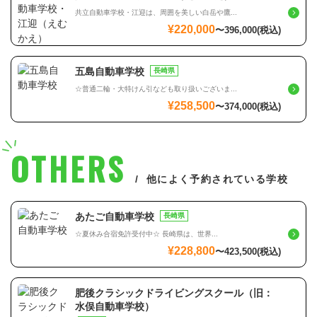
共立自動車学校・江迎は、周囲を美しい白岳や鷹...
¥220,000
〜
396,000
(税込)
五島自動車学校
長崎県
☆普通二輪・大特けん引なども取り扱いございま...
¥258,500
〜
374,000
(税込)
OTHERS
他によく予約されている学校
あたご自動車学校
長崎県
☆夏休み合宿免許受付中☆ 長崎県は、世界...
¥228,800
〜
423,500
(税込)
肥後クラシックドライビングスクール（旧：
水俣自動車学校）