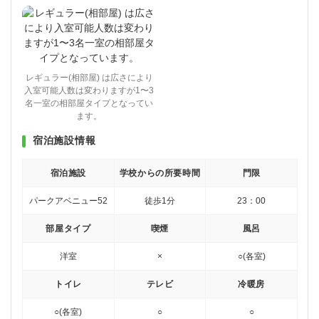
レギュラー(相部屋) は広さにより
入室可能人数は変わりますが1〜3
名一室の相部屋タイプとなってい
ます。
宿泊施設情報
宿泊施設
学校からの所要時間
門限
パークアベニュー52
徒歩1分
23：00
部屋タイプ
喫煙
風呂
洋室
×
○(各室)
トイレ
テレビ
冷暖房
○(各室)
○
○