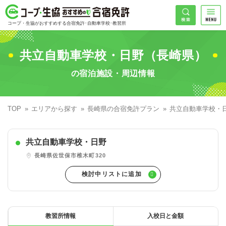
コープ・生協おすすめの合宿免許
検索
コープ・生協がおすすめする合宿免許･自動車学校･教習所
HOME
希望免許
共立自動車学校・日野（長崎県）
コープ・生協おすすめの合宿免許ランキング
の宿泊施設・周辺情報
免許の種類で探す
地域
普通車
エリアで探す
TOP
エリアから探す
長崎県の合宿免許プラン
共立自動車学校・
普通二輪
北海道エリア
割引プランで探す
希望入校日
共立自動車学校・日野
大型二輪
東北エリア
早割
キャンペーンで探す
長崎県佐世保市椎木町320
同時教習
関東エリア
ぐる割
こだわり条件で探す
26
準中型車
甲信越エリア
学割
コープ合宿免許スタッフがおすすめの教習所
入校日で探す
件
が見つかりました
大型車
北陸エリア
誕生月割
私たちについて
お一人でも安心な教習所
教習所情報
入校日と金額