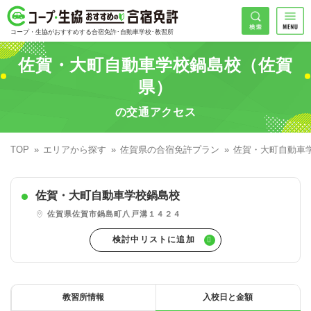
コープ・生協おすすめの合宿免許
検索
コープ・生協がおすすめする合宿免許･自動車学校･教習所
HOME
佐賀・大町自動車学校鍋島校（佐賀
希望免許
県）
コープ・生協おすすめの合宿免許ランキング
の交通アクセス
免許の種類で探す
地域
普通車
エリアで探す
TOP
エリアから探す
佐賀県の合宿免許プラン
佐賀・大町自動車
普通二輪
北海道エリア
割引プランで探す
希望入校日
佐賀・大町自動車学校鍋島校
大型二輪
東北エリア
早割
キャンペーンで探す
佐賀県佐賀市鍋島町八戸溝１４２４
同時教習
関東エリア
ぐる割
こだわり条件で探す
47
準中型車
甲信越エリア
学割
コープ合宿免許スタッフがおすすめの教習所
入校日で探す
件
が見つかりました
大型車
北陸エリア
誕生月割
私たちについて
お一人でも安心な教習所
教習所情報
入校日と金額