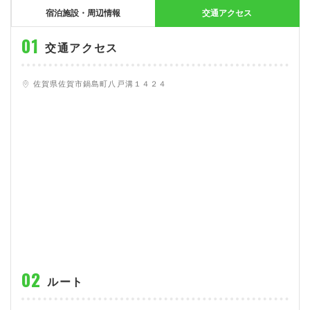
大型特殊
東海エリア
組合員特典
コープ・生協おすすめの合宿免許パンフレット
教習料金が安い教習所
宿泊施設・周辺情報
交通アクセス
けん引
関西エリア
お支払い
合宿免許の食事がおいしいと好評な教習所
について
交通アクセス
中型車
中国エリア
よくある質問
温泉プランがある教習所
佐賀県佐賀市鍋島町八戸溝１４２４
大型二種
四国エリア
入校の流れ/スケジュール
自炊ができる教習所
免許の種類
エリア
割引プラン
から探す
から探す
から探す
普通二種
九州エリア
給付金制度について
ホテルプランがある教習所
閉じる
中型二種
沖縄エリア
合宿免許とは
大型車+大型特殊
免許の行政処分と再取得について
大型車+けん引
取り消し処分を受けた方の再取得
大型特殊+けん引
初心運転者の処分と再試験
大型車+大型特殊+けん引
停止処分を受けた方の再取得
ルート
全国の運転免許センター・試験場一覧