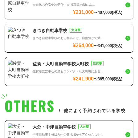
☆春休み合宿免許受付中☆ 福岡県の隣にあ...
¥231,000
〜
407,000
(税込)
きつき自動車学校
大分県
きつき自動車学校のある杵築市は、自然豊かで武...
¥264,000
〜
341,000
(税込)
佐賀・大町自動車学校大町校
佐賀県
佐賀県ほぼ中心の最もコンパクトな大町町にある...
¥241,900
〜
385,000
(税込)
OTHERS
他によく予約されている学校
大分・中津自動車学校
大分県
中津自動車学校は九州の各地域からアクセスしや...