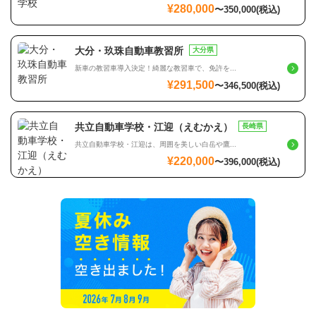
¥280,000
〜
350,000
(税込)
大分・玖珠自動車教習所
大分県
新車の教習車導入決定！綺麗な教習車で、免許を...
¥291,500
〜
346,500
(税込)
共立自動車学校・江迎（えむかえ）
長崎県
共立自動車学校・江迎は、周囲を美しい白岳や鷹...
¥220,000
〜
396,000
(税込)