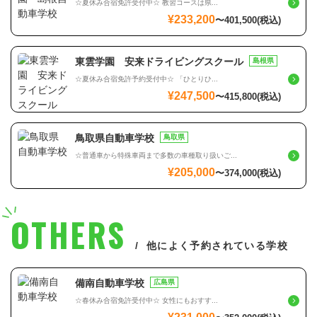
☆夏休み合宿免許受付中☆ 教習コースは県...
¥233,200
〜
401,500
(税込)
東雲学園 安来ドライビングスクール
島根県
☆夏休み合宿免許予約受付中☆ 「ひとりひ...
¥247,500
〜
415,800
(税込)
鳥取県自動車学校
鳥取県
☆普通車から特殊車両まで多数の車種取り扱いご...
¥205,000
〜
374,000
(税込)
OTHERS
他によく予約されている学校
備南自動車学校
広島県
☆春休み合宿免許受付中☆ 女性にもおすす...