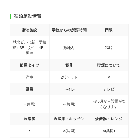
宿泊施設情報
宿泊施設
学校からの所要時間
門限
城北ビル（新・学校
寮）3F：女性、4F：
敷地内
23時
男性
部屋タイプ
寝具
喫煙について
洋室
2段ベット
×
風呂
トイレ
テレビ
○
※5月から設置がな
○(共同)
○(共同)
くなります
冷暖房
冷蔵庫・キッチン
炊飯器・レンジ
○
○(共同)
○(共同)