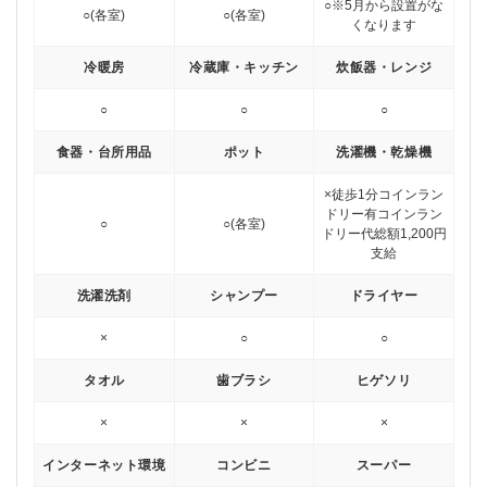
○
※5月から設置がな
○(各室)
○(各室)
くなります
冷暖房
冷蔵庫・キッチン
炊飯器・レンジ
○
○
○
食器・台所用品
ポット
洗濯機・乾燥機
×徒歩1分コインラン
ドリー有
コインラン
○
○(各室)
ドリー代総額1,200円
支給
洗濯洗剤
シャンプー
ドライヤー
×
○
○
タオル
歯ブラシ
ヒゲソリ
×
×
×
インターネット環境
コンビニ
スーパー