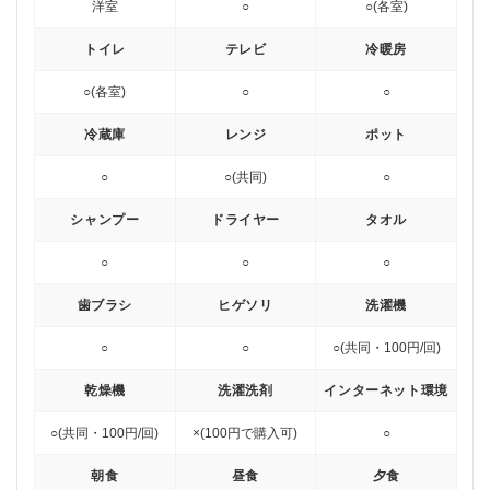
洋室
○
○(各室)
トイレ
テレビ
冷暖房
○(各室)
○
○
冷蔵庫
レンジ
ポット
○
○(共同)
○
シャンプー
ドライヤー
タオル
○
○
○
歯ブラシ
ヒゲソリ
洗濯機
○
○
○(共同・100円/回)
乾燥機
洗濯洗剤
インターネット環境
○(共同・100円/回)
×(100円で購入可)
○
朝食
昼食
夕食