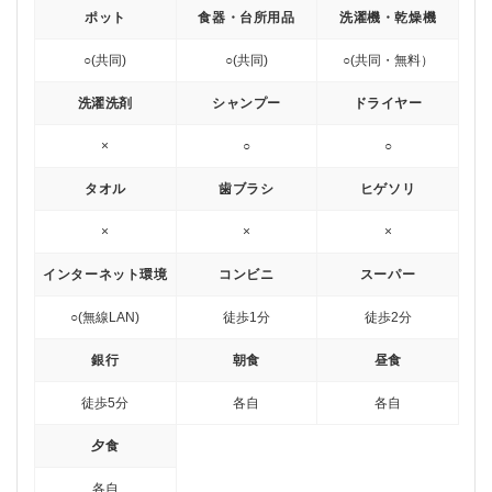
ポット
食器・台所用品
洗濯機・乾燥機
○(共同)
○(共同)
○(共同・無料）
洗濯洗剤
シャンプー
ドライヤー
×
○
○
タオル
歯ブラシ
ヒゲソリ
×
×
×
インターネット環境
コンビニ
スーパー
○(無線LAN)
徒歩1分
徒歩2分
銀行
朝食
昼食
徒歩5分
各自
各自
夕食
各自