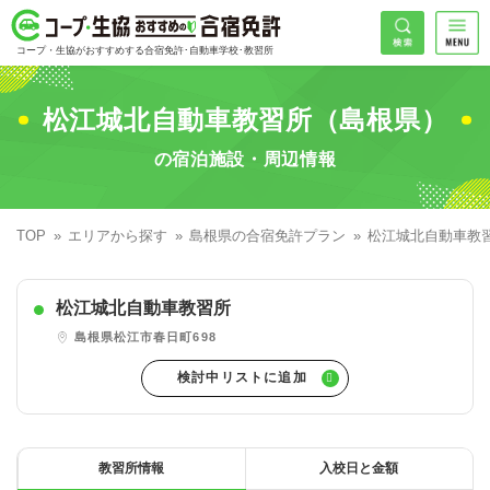
コープ・生協おすすめの合宿免許
検索
コープ・生協がおすすめする合宿免許･自動車学校･教習所
HOME
希望免許
松江城北自動車教習所（島根県）
コープ・生協おすすめの合宿免許ランキング
の宿泊施設・周辺情報
免許の種類で探す
地域
普通車
エリアで探す
TOP
エリアから探す
島根県の合宿免許プラン
松江城北自動車教
普通二輪
北海道エリア
割引プランで探す
希望入校日
松江城北自動車教習所
大型二輪
東北エリア
早割
キャンペーンで探す
島根県松江市春日町698
同時教習
関東エリア
ぐる割
こだわり条件で探す
71
準中型車
甲信越エリア
学割
コープ合宿免許スタッフがおすすめの教習所
入校日で探す
件
が見つかりました
大型車
北陸エリア
誕生月割
私たちについて
お一人でも安心な教習所
教習所情報
入校日と金額