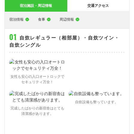
大型特殊
東海エリア
組合員特典
コープ・生協おすすめの合宿免許パンフレット
教習料金が安い教習所
宿泊施設・周辺情報
交通アクセス
けん引
関西エリア
お支払い
合宿免許の食事がおいしいと好評な教習所
について
宿泊情報
食事
周辺情報
中型車
中国エリア
よくある質問
温泉プランがある教習所
自炊レギュラー（相部屋）・自炊ツイン・
大型二種
四国エリア
入校の流れ/スケジュール
自炊ができる教習所
免許の種類
自炊シングル
エリア
割引プラン
から探す
から探す
から探す
普通二種
九州エリア
給付金制度について
ホテルプランがある教習所
閉じる
中型二種
沖縄エリア
合宿免許とは
女性も安心の入口オートロックで
大型車+大型特殊
免許の行政処分と再取得について
セキュリティ万全！
大型車+けん引
取り消し処分を受けた方の再取得
自炊設備も整っています。
大型特殊+けん引
初心運転者の処分と再試験
完成したばかりの新宿舎はとても
清潔感があります。
大型車+大型特殊+けん引
停止処分を受けた方の再取得
全国の運転免許センター・試験場一覧