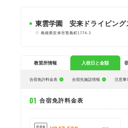
東
関西
東雲学園 安来ドライビング
四国
島根県安来市荒島町1774-3
教習所情報
入校日と金額
合宿免許料金表
合宿先施設情報
注意事
合宿免許料金表
普通車