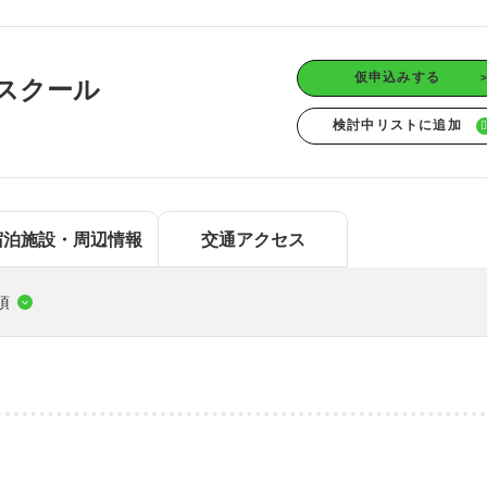
中国エリア
海
鳥取
島根
岡山
広島
四国エリア
仮申込みする
スクール
徳島
香川
愛媛
高知
九州/沖縄エリア
佐賀
長崎
熊本
大分
宮崎
鹿児島
沖縄
宿泊施設・周辺情報
交通アクセス
項