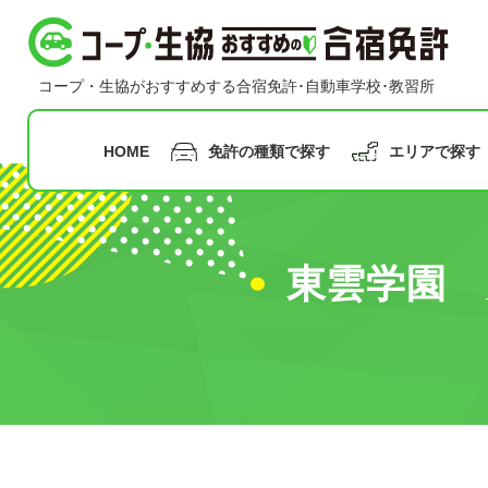
コープ・生協おすすめの合宿免許
コープ・生協がおすすめする合宿免許･自動車学校･教習所
HOME
免許の種類で探す
エリアで探す
指定月まで
の申込み
東雲学園
九州
沖縄
普通二輪免許
普通車免許
早割
甲信越
合宿免
中国
北陸