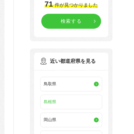
71
件
が見つかりました
近い都道府県を見る
鳥取県
島根県
岡山県