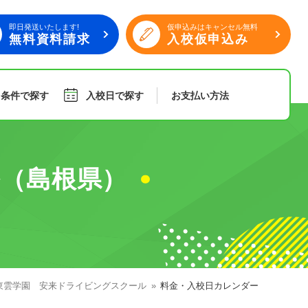
即日発送いたします!
仮申込みはキャンセル無料
無料資料請求
入校仮申込み
り条件で探す
入校日で探す
お支払い
方法
旅行
傷害保険
（島根県）
組合員特典
東雲学園 安来ドライビングスクール
料金・入校日カレンダー