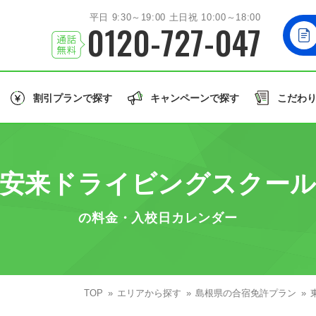
平日 9:30～19:00 土日祝 10:00～18:00
0120-727-047
割引プランで探す
キャンペーンで探す
こだわ
北海道/東北エリア
お友達
と一緒に！
学生
の方はこちら！
誕生月
のご入校で
北海道
岩手
秋田
山形
福島
北海道
 安来ドライビングスクール
関東エリア
大型車/
茨城
栃木
群馬
埼玉
千葉
同時教習
大型二輪免許
大型特殊/二種他
の料金・入校日カレンダー
北陸/甲信越エリア
誕生月割
グル割
学割
石川
福井
山梨
新潟
長野
東北
許で取得できる免許の種類を見る
東海/関西エリア
TOP
愛知
エリアから探す
静岡
兵庫
和歌山
島根県の合宿免許プラン
関東