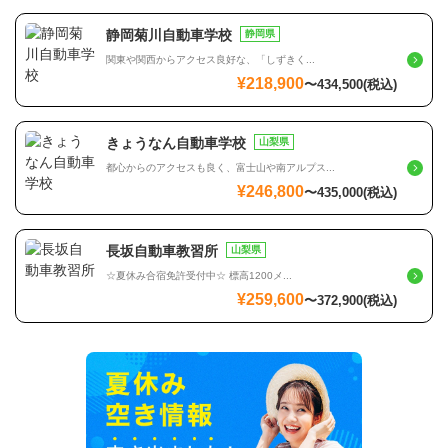
静岡菊川自動車学校
静岡県
関東や関西からアクセス良好な、「しずきく...
¥218,900
〜
434,500
(税込)
きょうなん自動車学校
山梨県
都心からのアクセスも良く、富士山や南アルプス...
¥246,800
〜
435,000
(税込)
長坂自動車教習所
山梨県
☆夏休み合宿免許受付中☆ 標高1200メ...
¥259,600
〜
372,900
(税込)