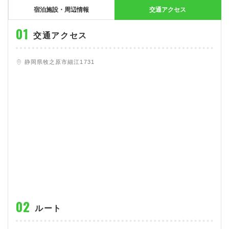
大型特殊
東海エリア
組合員特典
コープ・生協おすすめの合宿免許パンフレット
教習料金が安い教習所
宿泊施設・周辺情報
交通アクセス
けん引
関西エリア
お支払い
合宿免許の食事がおいしいと好評な教習所
について
交通アクセス
中型車
中国エリア
よくある質問
温泉プランがある教習所
静岡県牧之原市細江1731
大型二種
四国エリア
入校の流れ/スケジュール
自炊ができる教習所
免許の種類
エリア
割引プラン
から探す
から探す
から探す
普通二種
九州エリア
給付金制度について
ホテルプランがある教習所
閉じる
中型二種
沖縄エリア
合宿免許とは
大型車+大型特殊
免許の行政処分と再取得について
大型車+けん引
取り消し処分を受けた方の再取得
大型特殊+けん引
初心運転者の処分と再試験
大型車+大型特殊+けん引
停止処分を受けた方の再取得
ルート
全国の運転免許センター・試験場一覧