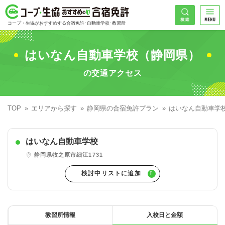
コープ・生協おすすめの合宿免許
検索
コープ・生協がおすすめする合宿免許･自動車学校･教習所
HOME
希望免許
はいなん自動車学校（静岡県）
コープ・生協おすすめの合宿免許ランキング
の交通アクセス
免許の種類で探す
地域
普通車
エリアで探す
TOP
エリアから探す
静岡県の合宿免許プラン
はいなん自動車学
普通二輪
北海道エリア
割引プランで探す
希望入校日
はいなん自動車学校
大型二輪
東北エリア
早割
キャンペーンで探す
静岡県牧之原市細江1731
同時教習
関東エリア
ぐる割
こだわり条件で探す
47
準中型車
甲信越エリア
学割
コープ合宿免許スタッフがおすすめの教習所
入校日で探す
件
が見つかりました
大型車
北陸エリア
誕生月割
私たちについて
お一人でも安心な教習所
教習所情報
入校日と金額