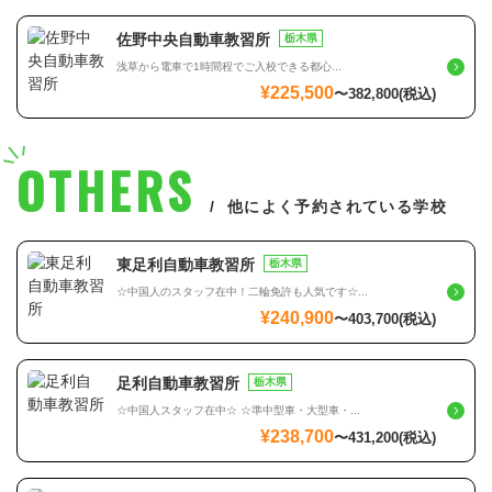
佐野中央自動車教習所
栃木県
浅草から電車で1時間程でご入校できる都心...
¥225,500
〜
382,800
(税込)
OTHERS
他によく予約されている学校
東足利自動車教習所
栃木県
☆中国人のスタッフ在中！二輪免許も人気です☆...
¥240,900
〜
403,700
(税込)
足利自動車教習所
栃木県
☆中国人スタッフ在中☆ ☆準中型車・大型車・...
¥238,700
〜
431,200
(税込)