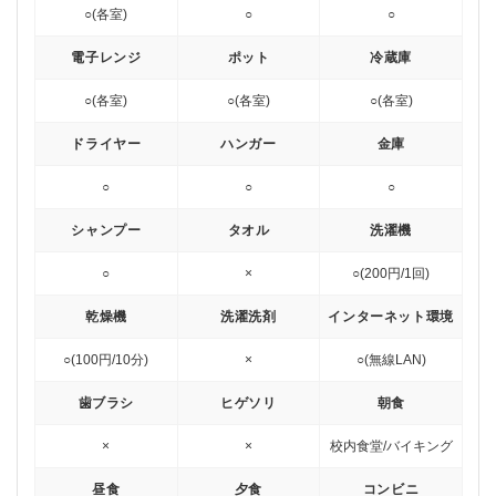
○(各室)
○
○
電子レンジ
ポット
冷蔵庫
○(各室)
○(各室)
○(各室)
ドライヤー
ハンガー
金庫
○
○
○
シャンプー
タオル
洗濯機
○
×
○(200円/1回)
乾燥機
洗濯洗剤
インターネット環境
○(100円/10分)
×
○(無線LAN)
歯ブラシ
ヒゲソリ
朝食
×
×
校内食堂/バイキング
昼食
夕食
コンビニ