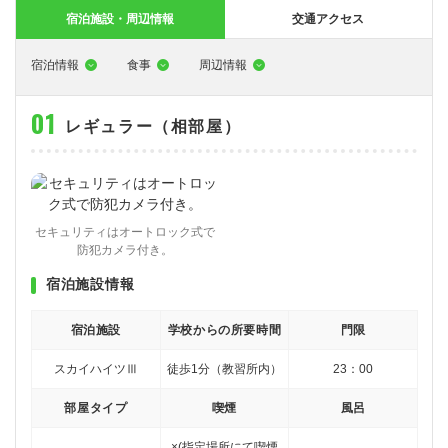
大型特殊
東海エリア
組合員特典
コープ・生協おすすめの合宿免許パンフレット
教習料金が安い教習所
宿泊施設・周辺情報
交通アクセス
けん引
関西エリア
お支払い
合宿免許の食事がおいしいと好評な教習所
について
宿泊情報
食事
周辺情報
中型車
中国エリア
よくある質問
温泉プランがある教習所
レギュラー（相部屋）
大型二種
四国エリア
入校の流れ/スケジュール
自炊ができる教習所
免許の種類
エリア
割引プラン
から探す
から探す
から探す
普通二種
九州エリア
給付金制度について
ホテルプランがある教習所
閉じる
中型二種
沖縄エリア
合宿免許とは
セキュリティはオートロック式で
防犯カメラ付き。
大型車+大型特殊
免許の行政処分と再取得について
宿泊施設情報
大型車+けん引
取り消し処分を受けた方の再取得
宿泊施設
学校からの所要時間
門限
大型特殊+けん引
初心運転者の処分と再試験
スカイハイツⅢ
徒歩1分（教習所内）
23：00
大型車+大型特殊+けん引
停止処分を受けた方の再取得
部屋タイプ
喫煙
風呂
全国の運転免許センター・試験場一覧
×(指定場所にて喫煙