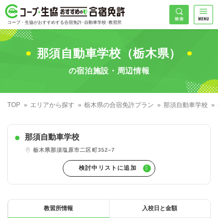
コープ・生協おすすめの合宿免許
検索
コープ・生協がおすすめする合宿免許･自動車学校･教習所
HOME
希望免許
那須自動車学校（栃木県）
コープ・生協おすすめの合宿免許ランキング
の宿泊施設・周辺情報
免許の種類で探す
地域
普通車
エリアで探す
TOP
エリアから探す
栃木県の合宿免許プラン
那須自動車学校
普通二輪
北海道エリア
割引プランで探す
希望入校日
那須自動車学校
大型二輪
東北エリア
早割
キャンペーンで探す
栃木県那須塩原市二区町352−7
同時教習
関東エリア
ぐる割
こだわり条件で探す
71
準中型車
甲信越エリア
学割
コープ合宿免許スタッフがおすすめの教習所
入校日で探す
件
が見つかりました
大型車
北陸エリア
誕生月割
私たちについて
お一人でも安心な教習所
教習所情報
入校日と金額