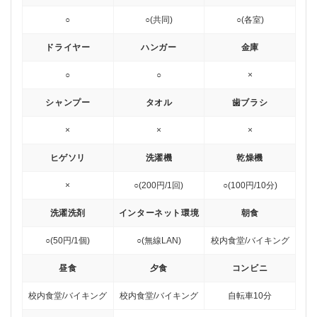
○
○(共同)
○(各室)
ドライヤー
ハンガー
金庫
○
○
×
シャンプー
タオル
歯ブラシ
×
×
×
ヒゲソリ
洗濯機
乾燥機
×
○(200円/1回)
○(100円/10分)
洗濯洗剤
インターネット環境
朝食
○(50円/1個)
○(無線LAN)
校内食堂/バイキング
昼食
夕食
コンビニ
校内食堂/バイキング
校内食堂/バイキング
自転車10分