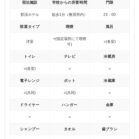
宿泊施設
学校からの所要時間
門限
那須ホテル
徒歩1分（教習所内）
23：00
部屋タイプ
喫煙
風呂
×(指定場所にて喫煙
洋室
○(各室)
可)
トイレ
テレビ
冷暖房
○(各室)
○
○
電子レンジ
ポット
冷蔵庫
○(共同)
○(共同)
○
ドライヤー
ハンガー
金庫
×
○
×
シャンプー
タオル
歯ブラシ