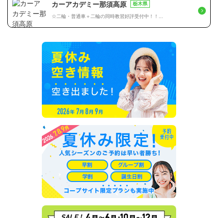
カーアカデミー那須高原
栃木県
☆二輪・普通車＋二輪の同時教習好評受付中！！...