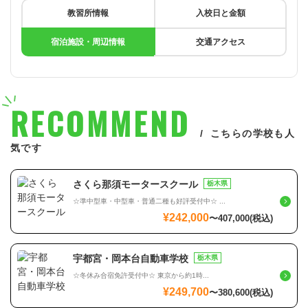
教習所情報
入校日と金額
宿泊施設・周辺情報
交通アクセス
RECOMMEND
こちらの学校も人
気です
さくら那須モータースクール
栃木県
☆準中型車・中型車・普通二種も好評受付中☆ ...
¥242,000
〜
407,000
(税込)
宇都宮・岡本台自動車学校
栃木県
☆冬休み合宿免許受付中☆ 東京から約1時...
¥249,700
〜
380,600
(税込)