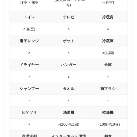
洋室・和室
○(各室)
可)
トイレ
テレビ
冷暖房
○(各室)
○
○
電子レンジ
ポット
冷蔵庫
×
×
○(共同)
ドライヤー
ハンガー
金庫
×
○
×
シャンプー
タオル
歯ブラシ
×
×
×
ヒゲソリ
洗濯機
乾燥機
×
○(200円/1回)
○(100円/10分)
洗濯洗剤
インターネット環境
朝食