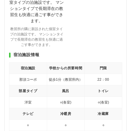
教習所の隣に新設された個室タイ
プの泊施設です。 マンションタイ
プで長期滞在の教習生も快適に過
ごす事ができます。
宿泊施設情報
宿泊施設
学校からの所要時間
門限
那須コーポ
徒歩1分（教習所内）
22：00
部屋タイプ
風呂
トイレ
洋室
○(各室)
○(各室)
テレビ
冷暖房
冷蔵庫
○
○
○