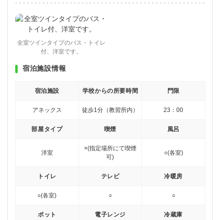
全室ツインタイプのバス・トイレ
付、洋室です。
宿泊施設情報
宿泊施設
学校からの所要時間
門限
アネックス
徒歩1分（教習所内）
23：00
部屋タイプ
喫煙
風呂
×(指定場所にて喫煙
洋室
○(各室)
可)
トイレ
テレビ
冷暖房
○(各室)
○
○
ポット
電子レンジ
冷蔵庫