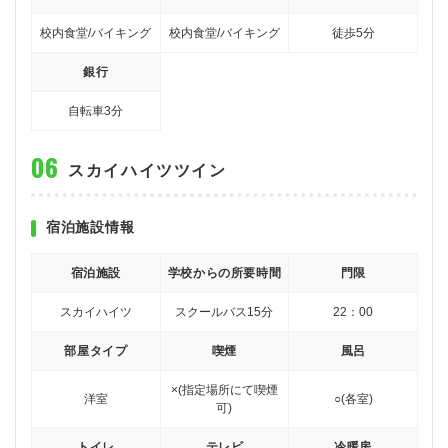
校内食堂/バイキング
校内食堂/バイキング
徒歩5分
銀行
自転車3分
スカイハイツツイン
宿泊施設情報
宿泊施設
学校からの所要時間
門限
スカイハイツ
スクールバス15分
22：00
部屋タイプ
喫煙
風呂
×(指定場所にて喫煙
洋室
○(各室)
可)
トイレ
テレビ
冷暖房