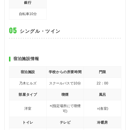
銀行
自転車10分
シングル・ツイン
宿泊施設情報
宿泊施設
学校からの所要時間
門限
乃木ヒルズ
スクールバスで10分
22：00
部屋タイプ
喫煙
風呂
×(指定場所にて喫煙
洋室
○(各室)
可)
トイレ
テレビ
冷暖房