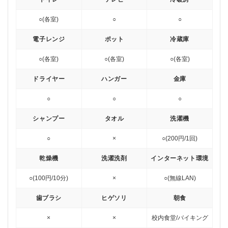
○(各室)
○
○
電子レンジ
ポット
冷蔵庫
○(各室)
○(各室)
○(各室)
ドライヤー
ハンガー
金庫
○
○
○
シャンプー
タオル
洗濯機
○
×
○(200円/1回)
乾燥機
洗濯洗剤
インターネット環境
○(100円/10分)
×
○(無線LAN)
歯ブラシ
ヒゲソリ
朝食
×
×
校内食堂/バイキング