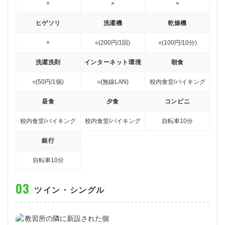
×
×
×
ヒゲソリ
洗濯機
乾燥機
×
○(200円/1回)
○(100円/10分)
洗濯洗剤
インターネット環境
朝食
○(50円/1個)
○(無線LAN)
校内食堂/バイキング
昼食
夕食
コンビニ
校内食堂/バイキング
校内食堂/バイキング
自転車10分
銀行
自転車10分
ツイン・シングル