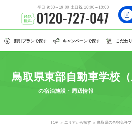
平日 9:30～19:00 土日祝 10:00～18:00
0120-727-047
割引プランで探す
キャンペーンで探す
こだわ
北海道/東北エリア
お友達
と一緒に！
学生
の方はこちら！
誕生月
のご入校で
北海道
岩手
秋田
山形
福島
北海道
園 鳥取県東部自動車学校（
関東エリア
大型車/
茨城
栃木
群馬
埼玉
千葉
同時教習
大型二輪免許
大型特殊/二種他
の宿泊施設・周辺情報
北陸/甲信越エリア
誕生月割
グル割
学割
石川
福井
山梨
新潟
長野
東北
許で取得できる免許の種類を見る
東海/関西エリア
愛知
TOP
静岡
兵庫
エリアから探す
和歌山
鳥取県の合宿免許プ
関東