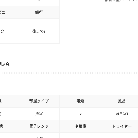
ビニ
銀行
2分
徒歩5分
ルA
限
部屋タイプ
喫煙
風呂
時
洋室
○
○(各室)
房
電子レンジ
冷蔵庫
ドライヤー