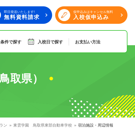
即日発送いたします!
仮申込みはキャンセル無料
無料資料請求
入校仮申込み
り条件で探す
入校日で探す
お支払い
方法
旅行
傷害保険
鳥取県）
組合員特典
ラン
東雲学園 鳥取県東部自動車学校
宿泊施設・周辺情報