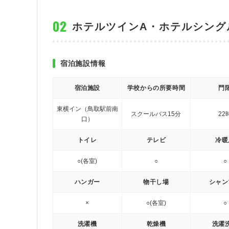
ホテルツインA・ホテルシング
宿泊施設情報
宿泊施設
学校からの所要時間
門
東横イン（鳥取駅前南
スクールバス15分
22
口）
トイレ
テレビ
冷暖
○(各室)
○
○
ハンガー
物干し場
シャン
×
○(各室)
○
洗濯機
乾燥機
洗濯