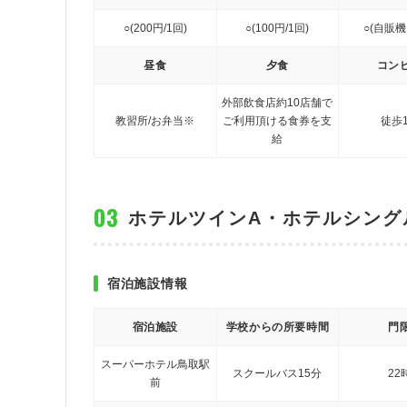
○(200円/1回)
○(100円/1回)
○(自販機
昼食
夕食
コン
外部飲食店約10店舗で
教習所/お弁当※
ご利用頂ける食券を支
徒歩
給
ホテルツインA・ホテルシング
宿泊施設情報
宿泊施設
学校からの所要時間
門
スーパーホテル鳥取駅
スクールバス15分
22
前