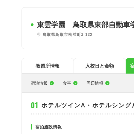
東
関西
東雲学園 鳥取県東部自動車
四国
鳥取県鳥取市松並町3-122
教習所情報
入校日と金額
宿泊情報
食事
周辺情報
ホテルツインA・ホテルシング
宿泊施設情報