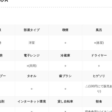
ルA
限
部屋タイプ
喫煙
風呂
時
洋室
○
○(各室)
房
電子レンジ
冷蔵庫
ドライヤー
○(共同)
○
○
プー
タオル
歯ブラシ
ヒゲソリ
△(100円にて販売
○
○
り)
洗剤
インターネット環境
貸し自転車
朝食
○
×
宿舎食堂/バイキン