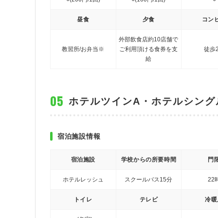
昼食
夕食
コン
外部飲食店約10店舗で
教習所/お弁当※
ご利用頂ける食券を支
徒歩
給
ホテルツインA・ホテルシング
宿泊施設情報
宿泊施設
学校からの所要時間
門
ホテルレッシュ
スクールバス15分
22
トイレ
テレビ
冷暖