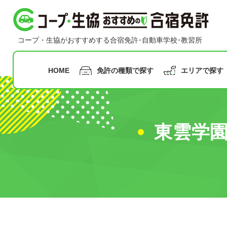
コープ・生協おすすめの合宿免許
コープ・生協がおすすめする合宿免許･自動車学校･教習所
HOME
免許の種類で探す
エリアで探す
指定月まで
の申込み
東雲学
九州
沖縄
普通二輪免許
普通車免許
早割
甲信越
合宿免
中国
北陸