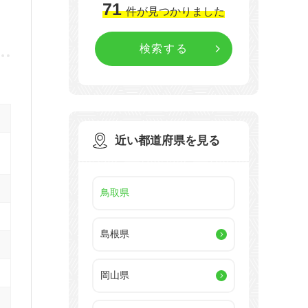
71
件
が見つかりました
近い都道府県を見る
鳥取県
島根県
岡山県