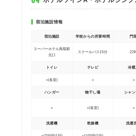
ホテルツインA・ホテルシング
宿泊施設情報
宿泊施設
学校からの所要時間
門
スーパーホテル鳥取駅
スクールバス15分
22
北口
トイレ
テレビ
冷暖
○(各室)
○
○
ハンガー
物干し場
シャン
○
○(各室)
○
洗濯機
乾燥機
洗濯
○(200円/1回)
○(100円/1回)
○