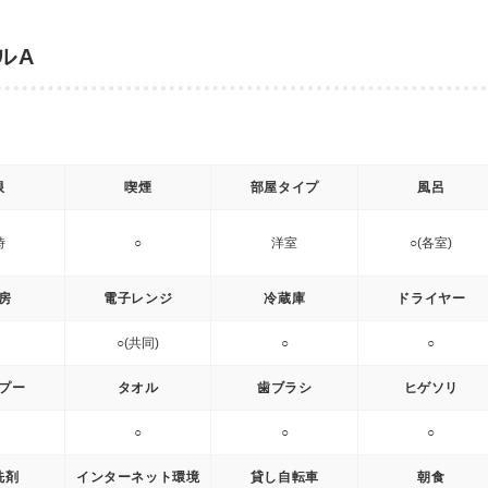
ルA
限
喫煙
部屋タイプ
風呂
時
○
洋室
○(各室)
房
電子レンジ
冷蔵庫
ドライヤー
○(共同)
○
○
プー
タオル
歯ブラシ
ヒゲソリ
○
○
○
洗剤
インターネット環境
貸し自転車
朝食