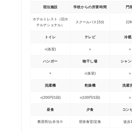
宿泊施設
学校からの所要時間
門
ホテルトレスト（旧ホ
スクールバス15分
22
テルナショナル）
トイレ
テレビ
冷暖
○(各室)
○
○
ハンガー
物干し場
シャン
×
○(各室)
○
洗濯機
乾燥機
洗濯
○(200円/1回)
○(100円/1回)
○
昼食
夕食
コン
教習所/お弁当※
宿舎食堂/定食
徒歩