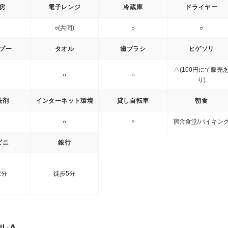
房
電子レンジ
冷蔵庫
ドライヤー
○(共同)
○
○
プー
タオル
歯ブラシ
ヒゲソリ
△(100円にて販売
○
○
り)
洗剤
インターネット環境
貸し自転車
朝食
○
×
宿舎食堂/バイキン
ビニ
銀行
2分
徒歩5分