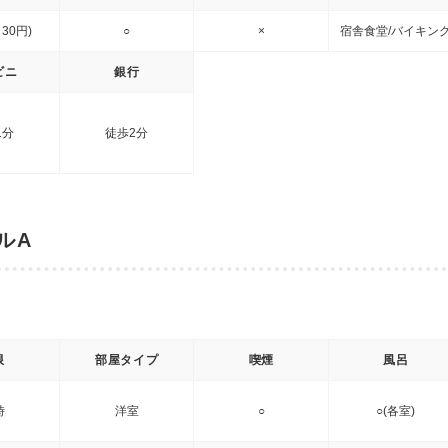
 30円)
○
×
宿舎食堂/バイキン
ビニ
銀行
1分
徒歩2分
ルA
限
部屋タイプ
喫煙
風呂
時
洋室
○
○(各室)