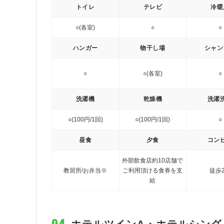
トイレ
テレビ
冷暖
○(各室)
○
○
ハンガー
物干し場
シャン
○
○(各室)
○
洗濯機
乾燥機
洗濯
○(100円/1回)
○(100円/1回)
○
昼食
夕食
コン
外部飲食店約10店舗で
教習所/お弁当※
ご利用頂ける食券を支
徒歩
給