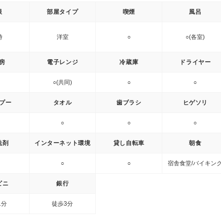
限
部屋タイプ
喫煙
風呂
時
洋室
○
○(各室)
房
電子レンジ
冷蔵庫
ドライヤー
○(共同)
○
○
プー
タオル
歯ブラシ
ヒゲソリ
○
○
○
洗剤
インターネット環境
貸し自転車
朝食
○
○
宿舎食堂/バイキン
ビニ
銀行
1分
徒歩3分