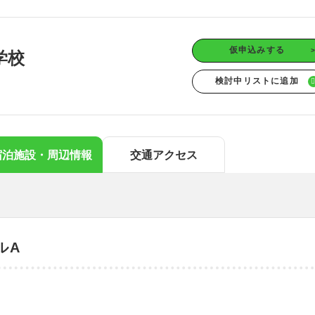
中国エリア
海
鳥取
島根
岡山
広島
四国エリア
仮申込みする
学校
徳島
香川
愛媛
高知
九州/沖縄エリア
佐賀
長崎
熊本
大分
宮崎
鹿児島
沖縄
宿泊施設・周辺情報
交通アクセス
ルA