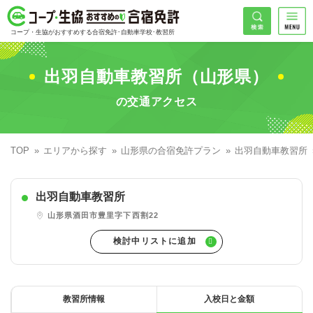
コープ・生協おすすめの合宿免許
検索
コープ・生協がおすすめする合宿免許･自動車学校･教習所
HOME
希望免許
出羽自動車教習所（山形県）
コープ・生協おすすめの合宿免許ランキング
の交通アクセス
免許の種類で探す
地域
普通車
エリアで探す
TOP
エリアから探す
山形県の合宿免許プラン
出羽自動車教習所
普通二輪
北海道エリア
割引プランで探す
希望入校日
出羽自動車教習所
大型二輪
東北エリア
早割
キャンペーンで探す
山形県酒田市豊里字下西割22
同時教習
関東エリア
ぐる割
こだわり条件で探す
71
準中型車
甲信越エリア
学割
コープ合宿免許スタッフがおすすめの教習所
入校日で探す
件
が見つかりました
大型車
北陸エリア
誕生月割
私たちについて
お一人でも安心な教習所
教習所情報
入校日と金額