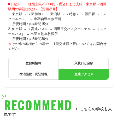
■下記ルート 往復上限23,000円（税込）まで支給（東京駅～酒田
駅間の学割往復分）【要領収書】
1. 東京駅 → ＜新幹線＞ → 新潟駅 → ＜特急＞ → 酒田駅 →［ス
クールバス］ → 出羽自動車教習所
所要時間：約4時間15分
2. 仙台駅 → ＜高速バス＞ → 酒田庄交バスターミナル → ［スク
ールバス］ → 出羽自動車教習所
所要時間：約3時間30分
※
その他の地域からの場合、往復交通費上限についてはお問合せ
ください
教習所情報
入校日と金額
宿泊施設・周辺情報
交通アクセス
RECOMMEND
こちらの学校も人
気です