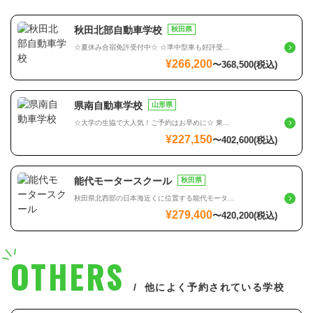
秋田北部自動車学校
秋田県
☆夏休み合宿免許受付中☆ ☆準中型車も好評受...
¥266,200
〜
368,500
(税込)
県南自動車学校
山形県
☆大学の生協で大人気！ご予約はお早めに☆ 東...
¥227,150
〜
402,600
(税込)
能代モータースクール
秋田県
秋田県北西部の日本海近くに位置する能代モータ...
¥279,400
〜
420,200
(税込)
OTHERS
他によく予約されている学校