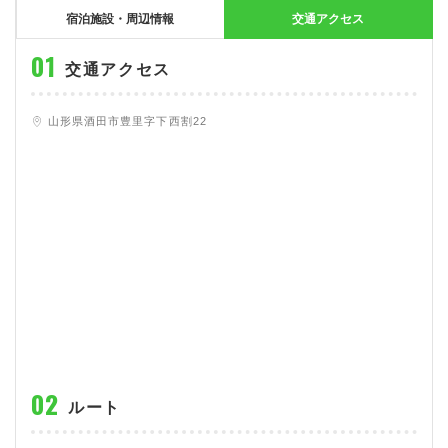
大型特殊
東海エリア
組合員特典
コープ・生協おすすめの合宿免許パンフレット
教習料金が安い教習所
宿泊施設・周辺情報
交通アクセス
けん引
関西エリア
お支払い
合宿免許の食事がおいしいと好評な教習所
について
交通アクセス
中型車
中国エリア
よくある質問
温泉プランがある教習所
山形県酒田市豊里字下西割22
大型二種
四国エリア
入校の流れ/スケジュール
自炊ができる教習所
免許の種類
エリア
割引プラン
から探す
から探す
から探す
普通二種
九州エリア
給付金制度について
ホテルプランがある教習所
閉じる
中型二種
沖縄エリア
合宿免許とは
大型車+大型特殊
免許の行政処分と再取得について
大型車+けん引
取り消し処分を受けた方の再取得
大型特殊+けん引
初心運転者の処分と再試験
大型車+大型特殊+けん引
停止処分を受けた方の再取得
ルート
全国の運転免許センター・試験場一覧