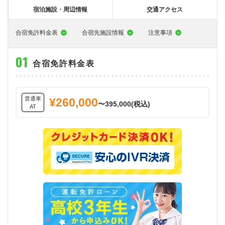
大型特殊
東海エリア
組合員特典
コープ・生協おすすめの合宿免許パンフレット
教習料金が安い教習所
宿泊施設・周辺情報
交通アクセス
けん引
関西エリア
お支払い
合宿免許の食事がおいしいと好評な教習所
について
合宿免許料金表
合宿先施設情報
注意事項
中型車
中国エリア
よくある質問
温泉プランがある教習所
合宿免許料金表
大型二種
四国エリア
入校の流れ/スケジュール
自炊ができる教習所
免許の種類
エリア
割引プラン
から探す
から探す
から探す
普通二種
九州エリア
給付金制度について
ホテルプランがある教習所
普通車
¥260,000
〜395,000(税込)
AT
閉じる
中型二種
沖縄エリア
合宿免許とは
大型車+大型特殊
免許の行政処分と再取得について
大型車+けん引
取り消し処分を受けた方の再取得
大型特殊+けん引
初心運転者の処分と再試験
大型車+大型特殊+けん引
停止処分を受けた方の再取得
全国の運転免許センター・試験場一覧