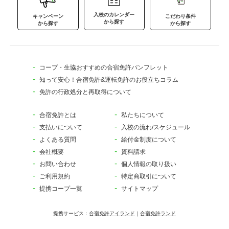
入校のカレンダー
キャンペーン
こだわり条件
から探す
から探す
から探す
コープ・生協おすすめの合宿免許パンフレット
知って安心！合宿免許&運転免許のお役立ちコラム
免許の行政処分と再取得について
合宿免許とは
私たちについて
支払いについて
入校の流れ/スケジュール
よくある質問
給付金制度について
会社概要
資料請求
お問い合わせ
個人情報の取り扱い
ご利用規約
特定商取引について
提携コープ一覧
サイトマップ
提携サービス：
合宿免許アイランド
｜
合宿免許ランド