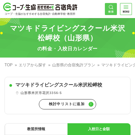
コープ・生協おすすめの合宿免許
検索
コープ・生協がおすすめする合宿免許･自動車学校･教習所
HOME
マツキドライビングスクール米沢
希望免許
松岬校（山形県）
コープ・生協おすすめの合宿免許ランキング
の料金・入校日カレンダー
免許の種類で探す
地域
普通車
エリアで探す
TOP
エリアから探す
山形県の合宿免許プラン
マツキドライビン
普通二輪
北海道エリア
割引プランで探す
希望入校日
マツキドライビングスクール米沢松岬校
大型二輪
東北エリア
早割
キャンペーンで探す
山形県米沢市花沢3356-5
同時教習
関東エリア
ぐる割
こだわり条件で探す
7
準中型車
甲信越エリア
学割
コープ合宿免許スタッフがおすすめの教習所
入校日で探す
件
が見つかりました
大型車
北陸エリア
誕生月割
私たちについて
お一人でも安心な教習所
教習所情報
入校日と金額