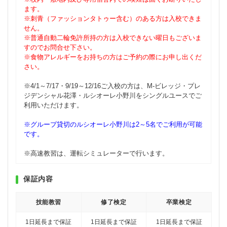
ます。
※刺青（ファッションタトゥー含む）のある方は入校できま
せん。
※普通自動二輪免許所持の方は入校できない曜日もございま
すのでお問合せ下さい。
※食物アレルギーをお持ちの方はご予約の際にお申し出くだ
さい。
※4/1～7/17・9/19～12/16ご入校の方は、M-ビレッジ・プレ
ジデンシャル花澤・ルシオーレ小野川をシングルユースでご
利用いただけます。
※グループ貸切のルシオーレ小野川は2～5名でご利用が可能
です。
※高速教習は、運転シミュレーターで行います。
保証内容
技能教習
修了検定
卒業検定
1日延長まで保証
1日延長まで保証
1日延長まで保証