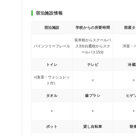
宿泊施設情報
宿泊施設
学校からの所要時間
部屋タ
長井校からスクールバ
パインツリーフレール
ス3分
白鷹校からスク
洋室・
ールバス15分
トイレ
テレビ
冷蔵
○(各室・ウォシュレッ
○
○
ト付）
タオル
歯ブラシ
ヒゲ
×
×
×
ポット
貸し自転車
朝