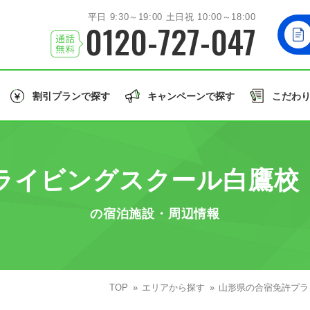
平日 9:30～19:00 土日祝 10:00～18:00
0120-727-047
割引プランで探す
キャンペーンで探す
こだわ
北海道/東北エリア
お友達
と一緒に！
学生
の方はこちら！
誕生月
のご入校で
北海道
岩手
秋田
山形
福島
北海道
ライビングスクール白鷹校
関東エリア
大型車/
茨城
栃木
群馬
埼玉
千葉
同時教習
大型二輪免許
大型特殊/二種他
の宿泊施設・周辺情報
北陸/甲信越エリア
誕生月割
グル割
学割
石川
福井
山梨
新潟
長野
東北
許で取得できる免許の種類を見る
東海/関西エリア
愛知
TOP
静岡
エリアから探す
兵庫
和歌山
山形県の合宿免許プラ
関東