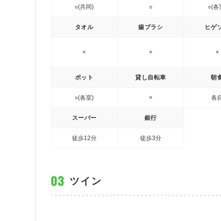
○(共同)
○
○(各
タオル
歯ブラシ
ヒゲ
×
×
×
ポット
貸し自転車
朝
○(各室)
×
各
スーパー
銀行
徒歩12分
徒歩3分
ツイン