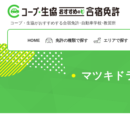
コープ・生協おすすめの合宿免許
コープ・生協がおすすめする合宿免許･自動車学校･教習所
HOME
免許の種類で探す
エリアで探す
指定月まで
の申込み
マツキド
九州
沖縄
普通二輪免許
普通車免許
早割
甲信越
合宿免
中国
北陸