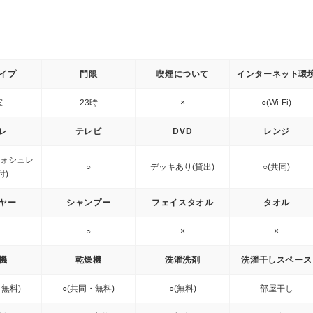
イプ
門限
喫煙について
インターネット環
室
23時
×
○(Wi-Fi)
レ
テレビ
DVD
レンジ
ウォシュレ
○
デッキあり(貸出)
○(共同)
付)
ヤー
シャンプー
フェイスタオル
タオル
○
×
×
機
乾燥機
洗濯洗剤
洗濯干しスペース
・無料)
○(共同・無料)
○(無料)
部屋干し