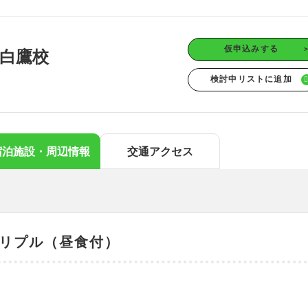
中国エリア
海
鳥取
島根
岡山
広島
四国エリア
仮申込みする
白鷹校
徳島
香川
愛媛
高知
九州/沖縄エリア
佐賀
長崎
熊本
大分
宮崎
鹿児島
沖縄
宿泊施設・周辺情報
交通アクセス
リプル（昼食付）