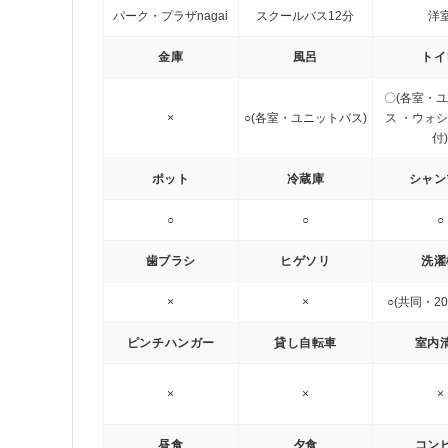
パーク・プラザnagai
スクールバス12分
洋
金庫
風呂
トイ
〇(各室・
×
○(各室・ユニットバス)
ス
・ウォシ
付
ポット
冷蔵庫
シャン
○
○
○
歯ブラシ
ヒゲソリ
洗濯
×
×
○(共同・20
ピンチハンガー
貸し自転車
室内
×
×
×
昼食
夕食
コン