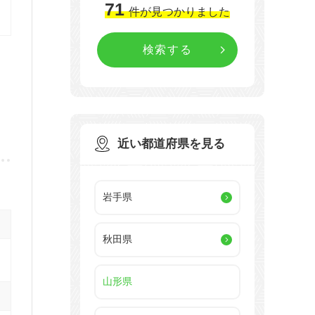
71
件
が見つかりました
近い都道府県を見る
岩手県
秋田県
山形県