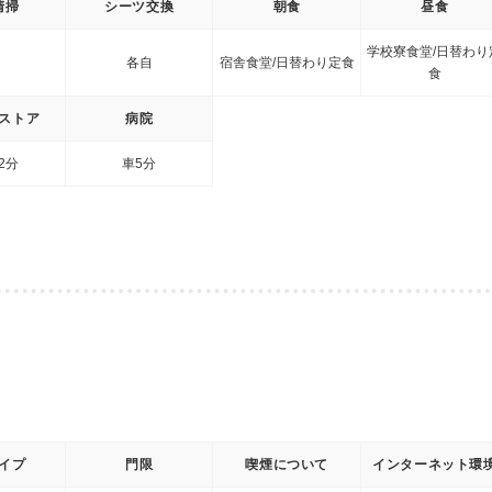
清掃
シーツ交換
朝食
昼食
学校寮食堂/日替わり
各自
宿舎食堂/日替わり定食
食
ストア
病院
2分
車5分
イプ
門限
喫煙について
インターネット環