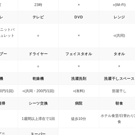
室
23時
×
○(Wi-Fi)
レ
テレビ
DVD
レンジ
ユニットバ
ュレット
○
×
○(共同)
)
プー
ドライヤー
フェイスタオル
タオル
○
×
×
機
乾燥機
洗濯洗剤
洗濯干しスペース
0円/1回)
○(共同・200円/1回)
○(有料)
部屋干し
清掃
シーツ交換
病院
朝食
ホテル食堂/日替わり
1週間以上滞在で1回
徒歩10分
食
ビニ
スーパー