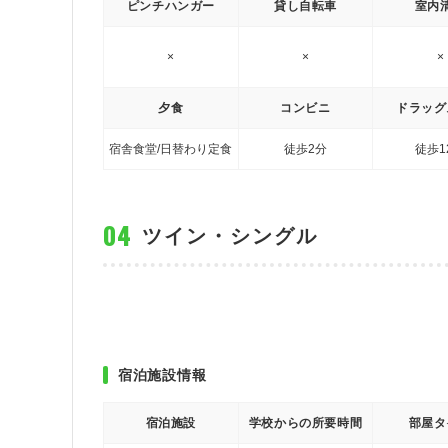
ピンチハンガー
貸し自転車
室内
×
×
×
夕食
コンビニ
ドラッグ
宿舎食堂/日替わり定食
徒歩2分
徒歩1
ツイン・シングル
宿泊施設情報
宿泊施設
学校からの所要時間
部屋タ