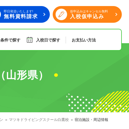
即日発送いたします!
仮申込みはキャンセル無料
無料資料請求
入校仮申込み
り条件で探す
入校日で探す
お支払い
方法
旅行
傷害保険
（山形県）
組合員特典
ン
マツキドライビングスクール白鷹校
宿泊施設・周辺情報