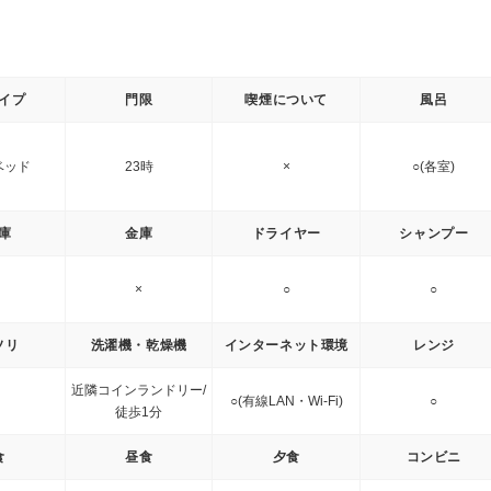
イプ
門限
喫煙について
風呂
ベッド
23時
×
○(各室)
庫
金庫
ドライヤー
シャンプー
×
○
○
ソリ
洗濯機・乾燥機
インターネット環境
レンジ
近隣コインランドリー/
○(有線LAN・Wi-Fi)
○
徒歩1分
食
昼食
夕食
コンビニ