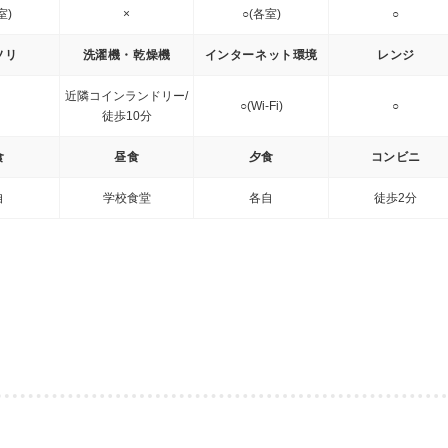
室)
×
○(各室)
○
ソリ
洗濯機・乾燥機
インターネット環境
レンジ
近隣コインランドリー/
○(Wi-Fi)
○
徒歩10分
食
昼食
夕食
コンビニ
自
学校食堂
各自
徒歩2分