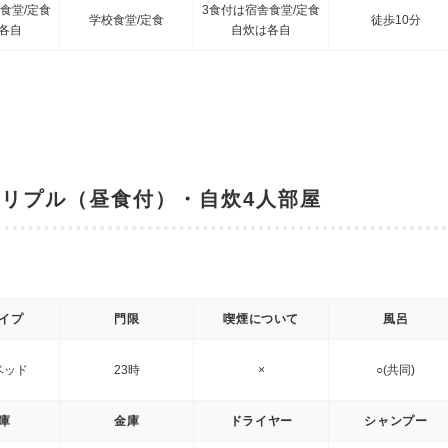
食堂/定食
3食付は宿舎食堂/定食
学校食堂/定食
徒歩10分
各自
自炊は各自
リプル（昼食付）・自炊4人部屋
イプ
門限
喫煙について
風呂
ベッド
23時
×
○(共同)
庫
金庫
ドライヤー
シャンプー