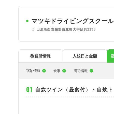
東
関西
マツキドライビングスクール
四国
山形県西置賜郡白鷹町大字鮎貝2198
教習所情報
入校日と金額
宿泊情報
食事
周辺情報
自炊ツイン（昼食付）・自炊ト