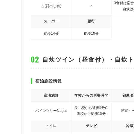
3食付は宿舎
△(貸出し有)
×
自炊は
スーパー
銀行
徒歩14分
徒歩10分
自炊ツイン（昼食付）・自炊ト
宿泊施設情報
宿泊施設
学校からの所要時間
部屋タ
長井校から徒歩5分
白
パインツリーNagai
洋室・
鷹校から徒歩15分
トイレ
テレビ
冷蔵