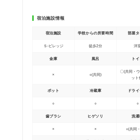
宿泊施設情報
宿泊施設
学校からの所要時間
部屋タ
Ｓ-ビレッジ
徒歩2分
洋
金庫
風呂
トイ
〇(共同・
×
○(共同)
ット
ポット
冷蔵庫
ドライ
○
○
○
歯ブラシ
ヒゲソリ
洗濯
×
×
○(共同