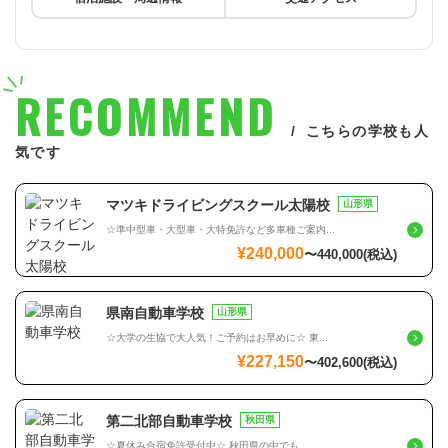
RECOMMEND
こちらの学校も人
気です
マツキドライビングスクール太陽校
山形県
☆準中型車・大型車・大特免許など多車種ご案内...
¥240,000
〜
440,000
(税込)
県南自動車学校
山形県
☆大学の生協で大人気！ご予約はお早めに☆ 東...
¥227,150
〜
402,600
(税込)
第二北部自動車学校
秋田県
☆夏休み合宿免許受付中☆ 秋田県の中でも...