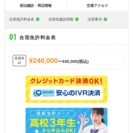
大型特殊
東海エリア
組合員特典
コープ・生協おすすめの合宿免許パンフレット
教習料金が安い教習所
宿泊施設・周辺情報
交通アクセス
けん引
関西エリア
お支払い
合宿免許の食事がおいしいと好評な教習所
について
合宿免許料金表
合宿先施設情報
注意事項
中型車
中国エリア
よくある質問
温泉プランがある教習所
合宿免許料金表
大型二種
四国エリア
入校の流れ/スケジュール
自炊ができる教習所
免許の種類
エリア
割引プラン
から探す
から探す
から探す
普通二種
九州エリア
給付金制度について
ホテルプランがある教習所
普通車
¥240,000
〜440,000(税込)
AT
閉じる
中型二種
沖縄エリア
合宿免許とは
大型車+大型特殊
免許の行政処分と再取得について
大型車+けん引
取り消し処分を受けた方の再取得
大型特殊+けん引
初心運転者の処分と再試験
大型車+大型特殊+けん引
停止処分を受けた方の再取得
全国の運転免許センター・試験場一覧