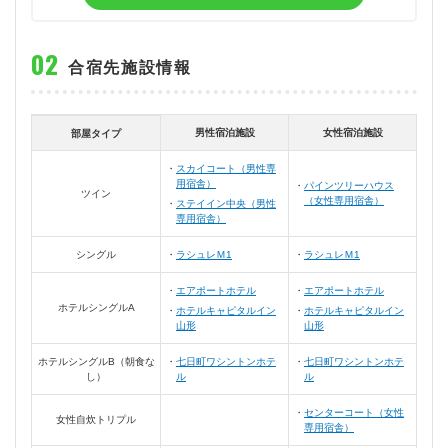
合宿先施設情報
男性宿泊施設
女性宿泊施設
部屋タイプ
スカイコート（男性専
用宿舎）
パインツリーハウス
ツイン
（女性専用宿舎）
ステイイン中央（男性
専用宿舎）
シングル
ラシュレＭ1
ラシュレＭ1
エアポートホテル
エアポートホテル
ホテルシングルA
ホテルキャピタルイン
ホテルキャピタルイン
山形
山形
ホテルシングルB（朝食な
七日町ワシントンホテ
七日町ワシントンホテ
し）
ル
ル
センターコート（女性
女性自炊トリプル
専用宿舎）