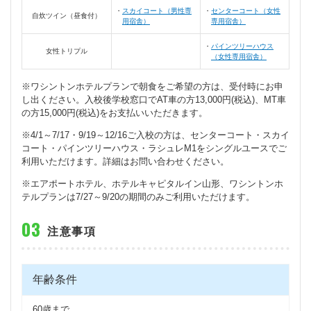
スカイコート（男性専
センターコート（女性
自炊ツイン（昼食付）
用宿舎）
専用宿舎）
パインツリーハウス
女性トリプル
（女性専用宿舎）
※ワシントンホテルプランで朝食をご希望の方は、受付時にお申
し出ください。入校後学校窓口でAT車の方13,000円(税込)、MT車
の方15,000円(税込)をお支払いいただきます。
※4/1～7/17・9/19～12/16ご入校の方は、センターコート・スカイ
コート・パインツリーハウス・ラシュレM1をシングルユースでご
利用いただけます。詳細はお問い合わせください。
※エアポートホテル、ホテルキャピタルイン山形、ワシントンホ
テルプランは7/27～9/20の期間のみご利用いただけます。
注意事項
年齢条件
60歳まで