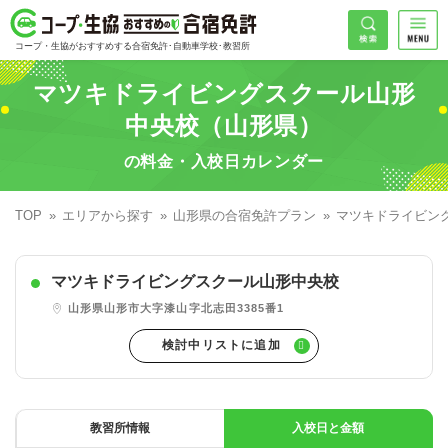
コープ・生協おすすめの合宿免許
検索
コープ・生協がおすすめする合宿免許･自動車学校･教習所
HOME
マツキドライビングスクール山形
希望免許
中央校（山形県）
コープ・生協おすすめの合宿免許ランキング
の料金・入校日カレンダー
免許の種類で探す
地域
普通車
エリアで探す
TOP
エリアから探す
山形県の合宿免許プラン
マツキドライビン
普通二輪
北海道エリア
割引プランで探す
希望入校日
マツキドライビングスクール山形中央校
大型二輪
東北エリア
早割
キャンペーンで探す
山形県山形市大字漆山字北志田3385番1
同時教習
関東エリア
ぐる割
こだわり条件で探す
71
準中型車
甲信越エリア
学割
コープ合宿免許スタッフがおすすめの教習所
入校日で探す
件
が見つかりました
大型車
北陸エリア
誕生月割
私たちについて
お一人でも安心な教習所
教習所情報
入校日と金額