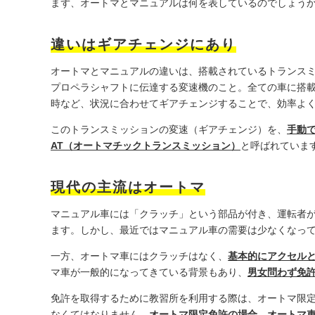
まず、オートマとマニュアルは何を表しているのでしょう
違いはギアチェンジにあり
オートマとマニュアルの違いは、搭載されているトランス
プロペラシャフトに伝達する変速機のこと。全ての車に搭
時など、状況に合わせてギアチェンジすることで、効率よ
このトランスミッションの変速（ギアチェンジ）を、
手動
AT（オートマチックトランスミッション）
と呼ばれていま
現代の主流はオートマ
マニュアル車には「クラッチ」という部品が付き、運転者
ます。しかし、最近ではマニュアル車の需要は少なくなっ
一方、オートマ車にはクラッチはなく、
基本的にアクセル
マ車が一般的になってきている背景もあり、
男女問わず免
免許を取得するために教習所を利用する際は、オートマ限
なくてはなりません。
オートマ限定免許の場合、オートマ