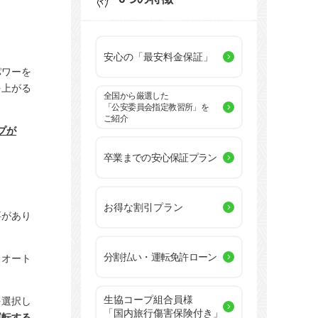
安心の「最安料金保証」
パワーを
を上がる
全国から厳選した
「公安委員会指定教習所」を
ご紹介
プが
卒業までの安心保証プラン
お得な割引プラン
要があり
分割払い・運転免許ローン
、オート
生協コープ組合員様
を選択し
「国内旅行傷害保険付き」
運転する