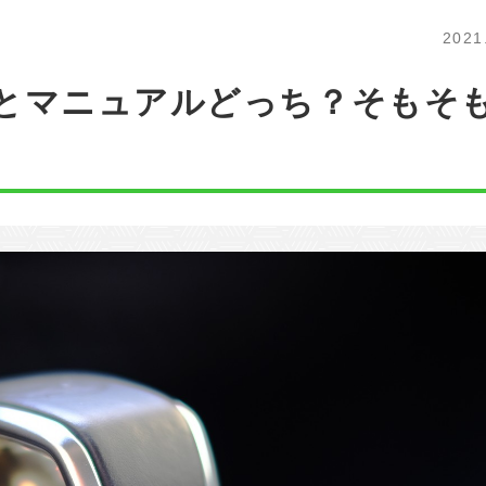
中国エリア
海
鳥取
島根
岡山
広島
2021
四国エリア
とマニュアルどっち？そもそ
徳島
香川
愛媛
高知
九州/沖縄エリア
佐賀
長崎
熊本
大分
鹿児島
沖縄