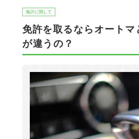
東
免許に関して
関西
四国
免許を取るならオートマ
が違うの？