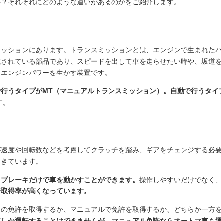
か？それぞれにどのような違いがあるのかをご紹介します。
ミッションにあります。トランスミッションとは、エンジンで生まれた
載されている部品であり、スピードを出して車を走らせたい時や、坂道
くエンジンパワーを生かす装置です。
で行うタイプがMT（マニュアルトランスミッション）。自動で行うタイ
す。
が速度や回転数などを考慮してクラッチを踏み、ギアをチェンジする必
てきています。
とブレーキだけで車を動かすことができます。
操作しやすいだけでなく
許取得率が高くなっています。
定の免許を取得するか、マニュアルで免許を取得するか、どちらか一方
車しか運転することはできませんが、マニュアル免許ならオートマ車も