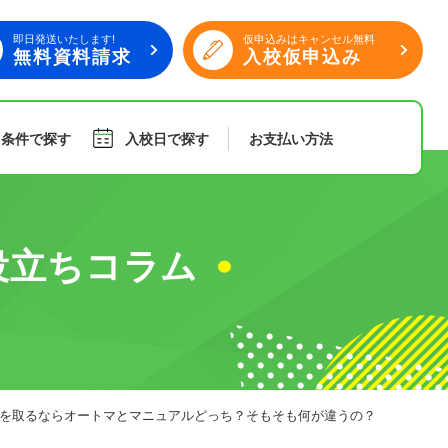
即日発送いたします!
仮申込みはキャンセル無料
無料資料請求
入校仮申込み
り条件で探す
入校日で探す
お支払い
方法
旅行
傷害保険
役立ちコラム
組合員特典
を取るならオートマとマニュアルどっち？そもそも何が違うの？