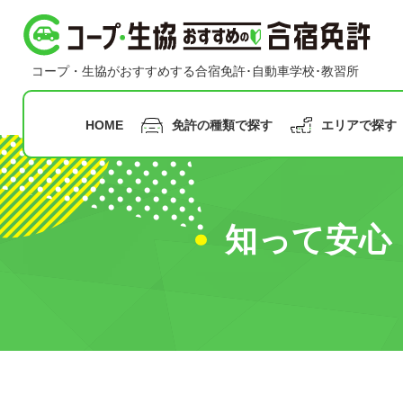
コープ・生協おすすめの合宿免許
コープ・生協がおすすめする合宿免許･自動車学校･教習所
HOME
免許の種類で探す
エリアで探す
指定月まで
の申込み
知って安心
九州
沖縄
普通二輪免許
普通車免許
早割
甲信越
合宿免
中国
北陸