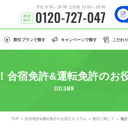
平日 9:30～19:00 土日祝 10:00～18:00
0120-727-047
割引プランで探す
キャンペーンで探す
こだわ
北海道/東北エリア
お友達
と一緒に！
学生
の方はこちら！
誕生月
のご入校で
北海道
岩手
秋田
山形
福島
北海道
！合宿免許&運転免許のお
関東エリア
大型車/
茨城
栃木
群馬
埼玉
千葉
同時教習
大型二輪免許
大型特殊/二種他
COLUMN
北陸/甲信越エリア
誕生月割
グル割
学割
石川
福井
山梨
新潟
長野
東北
許で取得できる免許の種類を見る
東海/関西エリア
TOP
合宿免許&運転免許のお役立ちコラム
愛知
静岡
兵庫
和歌山
免許に関して
免許
関東