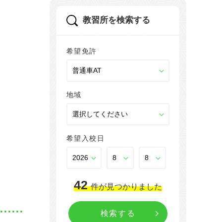
教習所を検索する
希望免許
地域
希望入校日
42
件
が見つかりました