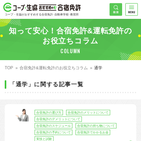
コープ・生協おすすめの合宿免許
検索
コープ・生協がおすすめする合宿免許･自動車学校･教習所
HOME
知って安心！合宿免許&運転免許の
希望免許
コープ・生協おすすめの合宿免許ランキング
お役立ちコラム
COLUMN
免許の種類で探す
地域
普通車
エリアで探す
TOP
合宿免許&運転免許のお役立ちコラム
通学
普通二輪
北海道エリア
割引プランで探す
「通学」に関する記事一覧
希望入校日
大型二輪
東北エリア
早割
キャンペーンで探す
同時教習
関東エリア
ぐる割
こだわり条件で探す
合宿免許の選び方
合宿免許のメリットについて
71
準中型車
甲信越エリア
学割
コープ合宿免許スタッフがおすすめの教習所
入校日で探す
件
が見つかりました
合宿免許のデメリットについて
合宿免許のスケジュール
合宿免許の持ち物について
大型車
北陸エリア
誕生月割
私たちについて
お一人でも安心な教習所
合宿免許の予約について
合宿免許でかかるお金
実技と試験