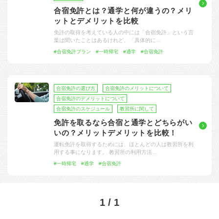
大型特殊
東海エリア
組合員特典
お支払い
教習料金が安い教習所
について
合宿免許とは？通学と何が違うの？メリ
ットとデメリットを比較
けん引
関西エリア
よくある質問
合宿免許の食事がおいしいと好評な教習所
免許の取得を考えている人の中には「合宿免許」という言
葉は聞いたことはあるけれど、「具体的に…
中型車
中国エリア
入校の流れ/スケジュール
温泉プランがある教習所
#合宿免許プラン
#一時帰宅
#通学
#合宿免許
大型二種
四国エリア
給付金制度について
自炊ができる教習所
免許の種類
エリア
割引プラン
から探す
から探す
から探す
普通二種
九州エリア
合宿免許とは
ホテルプランがある教習所
合宿免許の選び方
合宿免許のメリットについて
合宿免許のデメリットについて
閉じる
中型二種
沖縄エリア
免許の行政処分と再取得について
合宿免許のスケジュール
教習所に関して
免許を取るなら合宿と通学とどちらがい
大型車+大型特殊
取り消し処分を受けた方の再取得
いの？メリットデメリットを比較！
運転免許を取得するためには、ほとんどの人は教習所を利
大型車+けん引
初心運転者の処分と再試験
用する事になります。 教習所の利用方法…
#一時帰宅
#通学
#合宿免許
大型特殊+けん引
停止処分を受けた方の再取得
大型車+大型特殊+けん引
全国の運転免許センター・試験場一覧
1 / 1