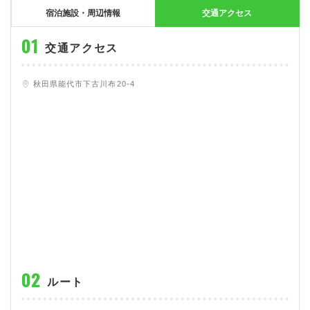
大型特殊
東海エリア
組合員特典
コープ・生協おすすめの合宿免許パンフレット
教習料金が安い教習所
宿泊施設・周辺情報
交通アクセス
けん引
関西エリア
お支払い
合宿免許の食事がおいしいと好評な教習所
について
交通アクセス
中型車
中国エリア
よくある質問
温泉プランがある教習所
秋田県能代市下古川布20-4
大型二種
四国エリア
入校の流れ/スケジュール
自炊ができる教習所
免許の種類
エリア
割引プラン
から探す
から探す
から探す
普通二種
九州エリア
給付金制度について
ホテルプランがある教習所
閉じる
中型二種
沖縄エリア
合宿免許とは
大型車+大型特殊
免許の行政処分と再取得について
大型車+けん引
取り消し処分を受けた方の再取得
大型特殊+けん引
初心運転者の処分と再試験
大型車+大型特殊+けん引
停止処分を受けた方の再取得
ルート
全国の運転免許センター・試験場一覧