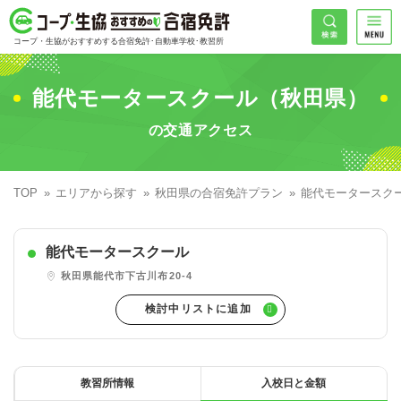
コープ・生協おすすめの合宿免許
検索
コープ・生協がおすすめする合宿免許･自動車学校･教習所
HOME
希望免許
能代モータースクール（秋田県）
コープ・生協おすすめの合宿免許ランキング
の交通アクセス
免許の種類で探す
地域
普通車
エリアで探す
TOP
エリアから探す
秋田県の合宿免許プラン
能代モータースク
普通二輪
北海道エリア
割引プランで探す
希望入校日
能代モータースクール
大型二輪
東北エリア
早割
キャンペーンで探す
秋田県能代市下古川布20-4
同時教習
関東エリア
ぐる割
こだわり条件で探す
47
準中型車
甲信越エリア
学割
コープ合宿免許スタッフがおすすめの教習所
入校日で探す
件
が見つかりました
大型車
北陸エリア
誕生月割
私たちについて
お一人でも安心な教習所
教習所情報
入校日と金額