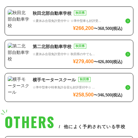
秋田北部自動車学校
秋田県
☆夏休み合宿免許受付中☆ ☆準中型車も好評受...
¥266,200
〜
368,500
(税込)
第二北部自動車学校
秋田県
☆夏休み合宿免許受付中☆ 秋田県の中でも...
¥279,400
〜
426,800
(税込)
横手モータースクール
秋田県
☆準中型車や特車免許合宿も好評受付中☆ ...
¥258,500
〜
346,500
(税込)
OTHERS
他によく予約されている学校