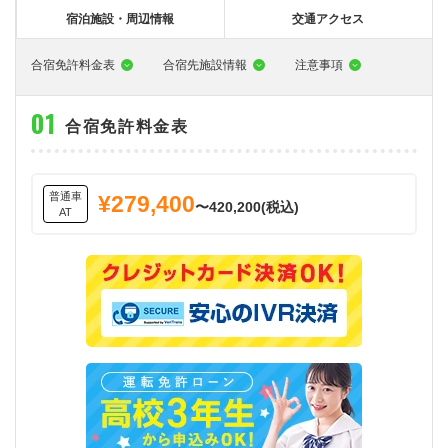
大型特殊
東海エリア
組合員特典
コープ・生協おすすめの合宿免許パンフレット
教習料金が安い教習所
宿泊施設・周辺情報
交通アクセス
けん引
関西エリア
お支払い
合宿免許の食事がおいしいと好評な教習所
について
合宿免許料金表
合宿先施設情報
注意事項
中型車
中国エリア
よくある質問
温泉プランがある教習所
合宿免許料金表
大型二種
四国エリア
入校の流れ/スケジュール
自炊ができる教習所
免許の種類
エリア
割引プラン
から探す
から探す
から探す
普通二種
九州エリア
給付金制度について
ホテルプランがある教習所
普通車
¥279,400
〜420,200(税込)
AT
閉じる
中型二種
沖縄エリア
合宿免許とは
大型車+大型特殊
免許の行政処分と再取得について
大型車+けん引
取り消し処分を受けた方の再取得
大型特殊+けん引
初心運転者の処分と再試験
大型車+大型特殊+けん引
停止処分を受けた方の再取得
全国の運転免許センター・試験場一覧