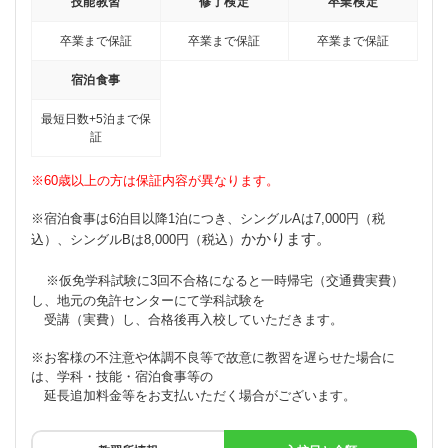
技能教習
修了検定
卒業検定
卒業まで保証
卒業まで保証
卒業まで保証
宿泊食事
最短日数+5泊まで保
証
※60歳以上の方は保証内容が異なります。
※宿泊食事は6泊目以降1泊につき、シングルAは7,000円（税
かかります。
込）、シングルBは8,000円（税込）
※仮免学科試験に3回不合格になると一時帰宅（交通費実費）
し、地元の免許センターにて学科試験を
受講（実費）し、合格後再入校していただきます。
※お客様の不注意や体調不良等で故意に教習を遅らせた場合に
は、学科・技能・宿泊食事等の
延長追加料金等をお支払いただく場合がございます。