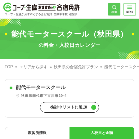
コープ・生協おすすめの合宿免許
検索
コープ・生協がおすすめする合宿免許･自動車学校･教習所
HOME
希望免許
能代モータースクール（秋田県）
コープ・生協おすすめの合宿免許ランキング
の料金・入校日カレンダー
免許の種類で探す
地域
普通車
エリアで探す
TOP
エリアから探す
秋田県の合宿免許プラン
能代モータースク
普通二輪
北海道エリア
割引プランで探す
希望入校日
能代モータースクール
大型二輪
東北エリア
早割
キャンペーンで探す
秋田県能代市下古川布20-4
同時教習
関東エリア
ぐる割
こだわり条件で探す
42
準中型車
甲信越エリア
学割
コープ合宿免許スタッフがおすすめの教習所
入校日で探す
件
が見つかりました
大型車
北陸エリア
誕生月割
私たちについて
お一人でも安心な教習所
教習所情報
入校日と金額