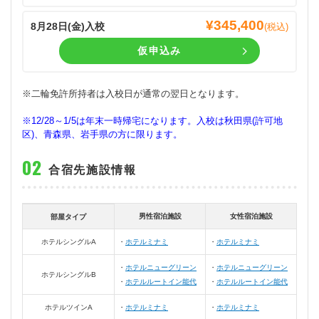
¥
345,400
8月28日(
金
)入校
(税込)
仮申込み
※二輪免許所持者は入校日が通常の翌日となります。
※12/28～1/5は年末一時帰宅になります。入校は秋田県(許可地
区)、青森県、岩手県の方に限ります。
合宿先施設情報
男性宿泊施設
女性宿泊施設
部屋タイプ
ホテルシングルA
ホテルミナミ
ホテルミナミ
ホテルニューグリーン
ホテルニューグリーン
ホテルシングルB
ホテルルートイン能代
ホテルルートイン能代
ホテルツインA
ホテルミナミ
ホテルミナミ